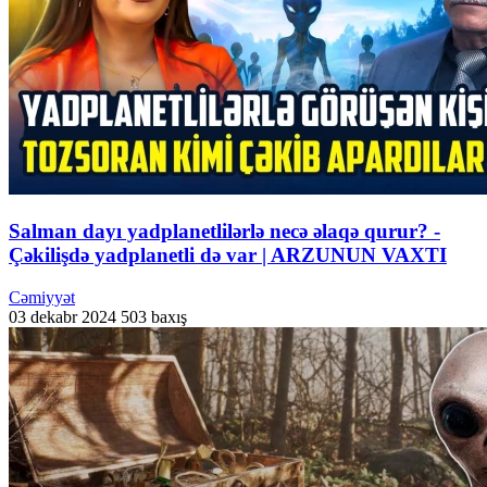
Salman dayı yadplanetlilərlə necə əlaqə qurur? -
Çəkilişdə yadplanetli də var | ARZUNUN VAXTI
Cəmiyyət
03 dekabr 2024
503 baxış