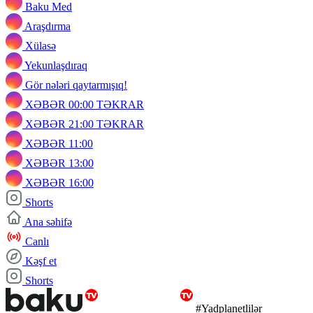
Baku Med
Araşdırma
Xülasə
Yekunlaşdıraq
Gör nələri qaytarmışıq!
XƏBƏR 00:00 TƏKRAR
XƏBƏR 21:00 TƏKRAR
XƏBƏR 11:00
XƏBƏR 13:00
XƏBƏR 16:00
Shorts
Ana səhifə
Canlı
Kəşf et
Shorts
#Yadplanetlilər