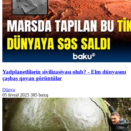
Yadplanetlilərin sivilizasiyası olub? - Elm dünyasını
çaşbaş qoyan görüntülər
Dünya
05 fevral 2025
385 baxış