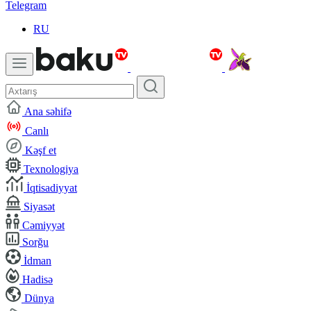
Telegram
RU
Ana səhifə
Canlı
Kəşf et
Texnologiya
İqtisadiyyat
Siyasət
Cəmiyyət
Sorğu
İdman
Hadisə
Dünya