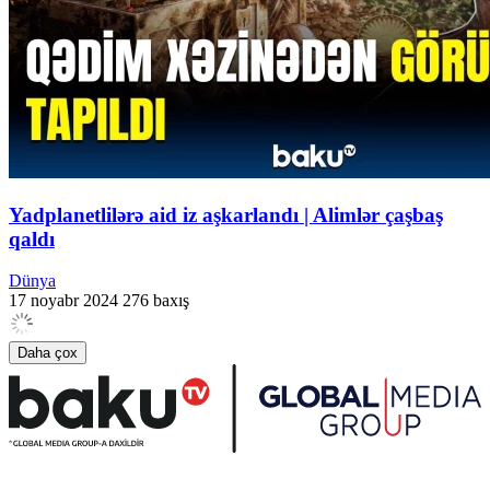
Yadplanetlilərə aid iz aşkarlandı | Alimlər çaşbaş
qaldı
Dünya
17 noyabr 2024
276 baxış
Daha çox