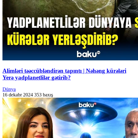
Alimləri təəccübləndirən tapıntı | Nəhəng kürələri
Yerə yadplanetlilər gətirib?
Dünya
16 dekabr 2024
353 baxış