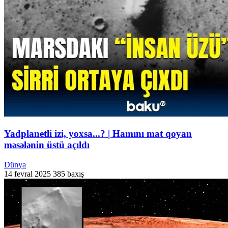
Yadplanetli izi, yoxsa...? | Hamını mat qoyan
məsələnin üstü açıldı
Dünya
14 fevral 2025
385 baxış