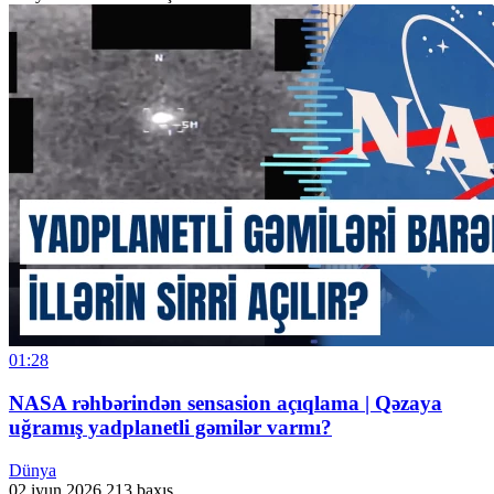
01:28
NASA rəhbərindən sensasion açıqlama | Qəzaya
uğramış yadplanetli gəmilər varmı?
Dünya
02 iyun 2026
213 baxış