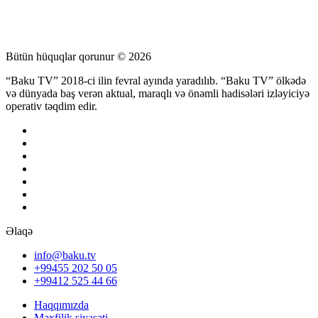
Bütün hüquqlar qorunur © 2026
“Baku TV” 2018-ci ilin fevral ayında yaradılıb. “Baku TV” ölkədə
və dünyada baş verən aktual, maraqlı və önəmli hadisələri izləyiciyə
operativ təqdim edir.
Əlaqə
info@baku.tv
+99455 202 50 05
+99412 525 44 66
Haqqımızda
Məxfilik siyasəti