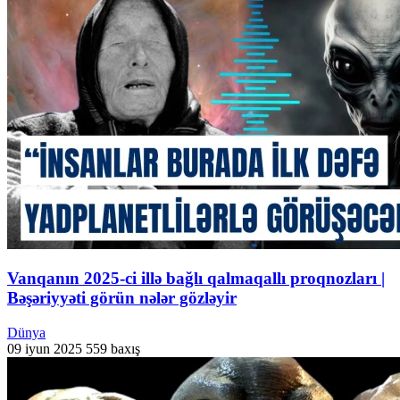
Vanqanın 2025-ci illə bağlı qalmaqallı proqnozları |
Bəşəriyyəti görün nələr gözləyir
Dünya
09 iyun 2025
559 baxış