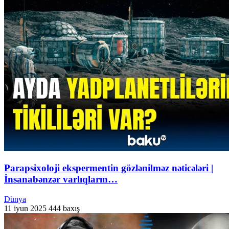
Parapsixoloji ekspermentin gözlənilməz nəticələri |
İnsanabənzər varlıqların…
Dünya
11 iyun 2025
444 baxış