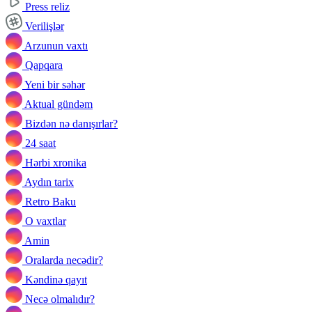
Press reliz
Verilişlər
Arzunun vaxtı
Qapqara
Yeni bir səhər
Aktual gündəm
Bizdən nə danışırlar?
24 saat
Hərbi xronika
Aydın tarix
Retro Baku
O vaxtlar
Amin
Oralarda necədir?
Kəndinə qayıt
Necə olmalıdır?