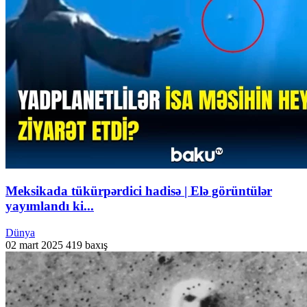
Meksikada tükürpərdici hadisə | Elə görüntülər
yayımlandı ki...
Dünya
02 mart 2025
419 baxış