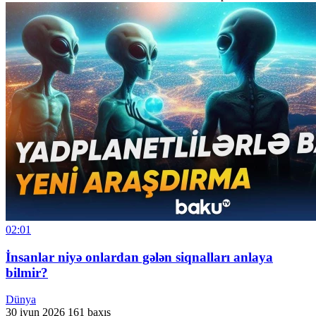
02:01
İnsanlar niyə onlardan gələn siqnalları anlaya
bilmir?
Dünya
30 iyun 2026
161 baxış