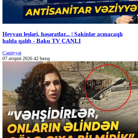
Heyvan leşləri, həşəratlar... | Sakinlər acınacaqlı
halda qalıb - Baku TV CANLI
Cəmiyyət
07 avqust 2026
42 baxış