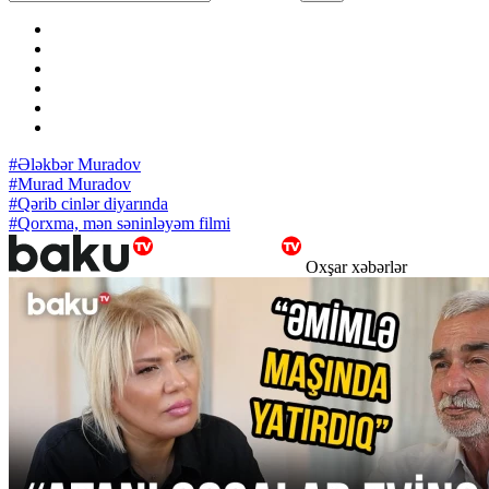
#Ələkbər Muradov
#Murad Muradov
#Qərib cinlər diyarında
#Qorxma, mən səninləyəm filmi
Oxşar xəbərlər