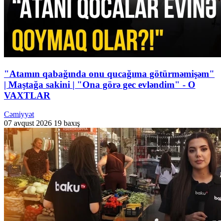
"Atamın qabağında onu qucağıma götürməmişəm"
| Maştağa sakini | "Ona görə gec evləndim" - O
VAXTLAR
Cəmiyyət
07 avqust 2026
19 baxış