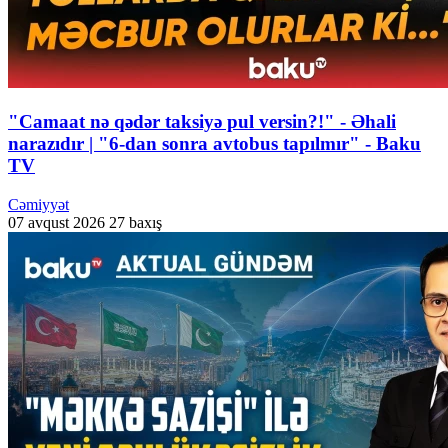
"Camaat nə qədər taksiyə pul versin?!" - Əhali
narazıdır | "6-dan sonra avtobus tapılmır" - Baku
TV
Cəmiyyət
07 avqust 2026
27 baxış