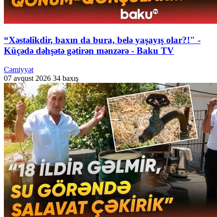
“Xəstəlikdir, baxın da bura, belə yaşayış olar?!" -
Küçədə dəhşətə gətirən mənzərə - Baku TV
Cəmiyyət
07 avqust 2026
34 baxış