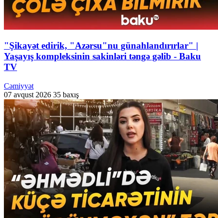
"Şikayət edirik, "Azərsu"nu günahlandırırlar" |
Yaşayış kompleksinin sakinləri təngə gəlib - Baku
TV
Cəmiyyət
07 avqust 2026
35 baxış