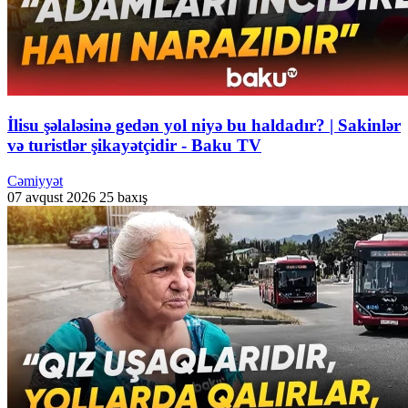
İlisu şəlaləsinə gedən yol niyə bu haldadır? | Sakinlər
və turistlər şikayətçidir - Baku TV
Cəmiyyət
07 avqust 2026
25 baxış