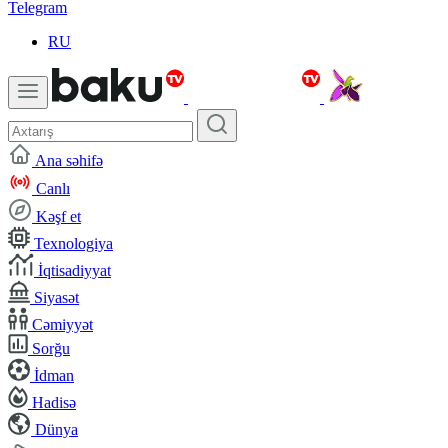
Telegram
RU
Ana səhifə
Canlı
Kəşf et
Texnologiya
İqtisadiyyat
Siyasət
Cəmiyyət
Sorğu
İdman
Hadisə
Dünya