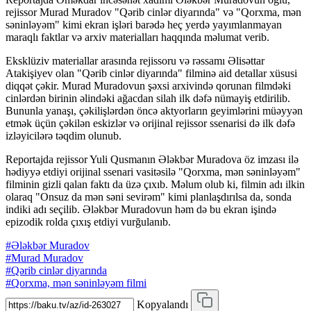
rejissor Murad Muradov "Qərib cinlər diyarında" və "Qorxma, mən
səninləyəm" kimi ekran işləri barədə heç yerdə yayımlanmayan
maraqlı faktlar və arxiv materialları haqqında məlumat verib.
Eksklüziv materiallar arasında rejissoru və rəssamı Əlisəttar
Atakişiyev olan "Qərib cinlər diyarında" filminə aid detallar xüsusi
diqqət çəkir. Murad Muradovun şəxsi arxivində qorunan filmdəki
cinlərdən birinin əlindəki ağacdan silah ilk dəfə nümayiş etdirilib.
Bununla yanaşı, çəkilişlərdən öncə aktyorların geyimlərini müəyyən
etmək üçün çəkilən eskizlər və orijinal rejissor ssenarisi də ilk dəfə
izləyicilərə təqdim olunub.
Reportajda rejissor Yuli Qusmanın Ələkbər Muradova öz imzası ilə
hədiyyə etdiyi orijinal ssenari vasitəsilə "Qorxma, mən səninləyəm"
filminin gizli qalan faktı da üzə çıxıb. Məlum olub ki, filmin adı ilkin
olaraq "Onsuz da mən səni sevirəm" kimi planlaşdırılsa da, sonda
indiki adı seçilib. Ələkbər Muradovun həm də bu ekran işində
epizodik rolda çıxış etdiyi vurğulanıb.
#Ələkbər Muradov
#Murad Muradov
#Qərib cinlər diyarında
#Qorxma, mən səninləyəm filmi
Kopyalandı