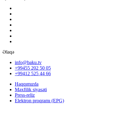
Əlaqə
info@baku.tv
+99455 202 50 05
+99412 525 44 66
Haqqımızda
Məxfilik siyasəti
Press-reliz
Elektron proqramı (EPG)