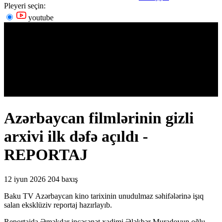
Pleyeri seçin:
youtube
Azərbaycan filmlərinin gizli
arxivi ilk dəfə açıldı -
REPORTAJ
12 iyun 2026
204 baxış
Baku TV Azərbaycan kino tarixinin unudulmaz səhifələrinə işıq
salan eksklüziv reportaj hazırlayıb.
Reportajda Əməkdar incəsənət xadimi Ələkbər Muradovun oğlu,