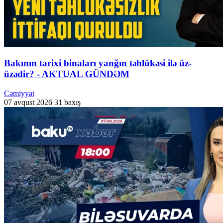
Bakının tarixi binaları yanğın təhlükəsi ilə üz-
üzədir? - AKTUAL GÜNDƏM
Cəmiyyət
07 avqust 2026
31 baxış