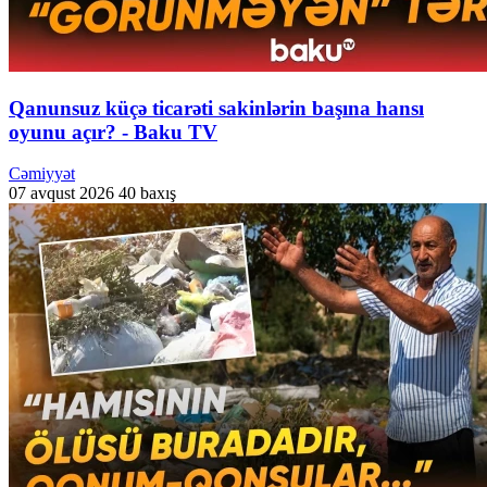
Qanunsuz küçə ticarəti sakinlərin başına hansı
oyunu açır? - Baku TV
Cəmiyyət
07 avqust 2026
40 baxış