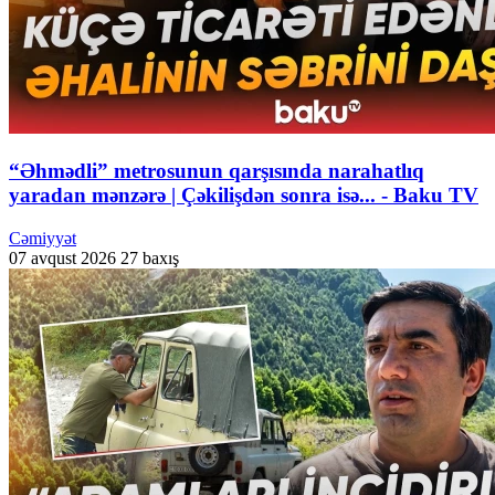
“Əhmədli” metrosunun qarşısında narahatlıq
yaradan mənzərə | Çəkilişdən sonra isə... - Baku TV
Cəmiyyət
07 avqust 2026
27 baxış