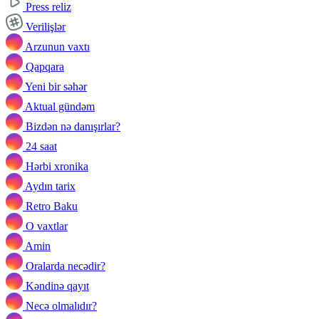
Press reliz
Verilişlər
Arzunun vaxtı
Qapqara
Yeni bir səhər
Aktual gündəm
Bizdən nə danışırlar?
24 saat
Hərbi xronika
Aydın tarix
Retro Baku
O vaxtlar
Amin
Oralarda necədir?
Kəndinə qayıt
Necə olmalıdır?