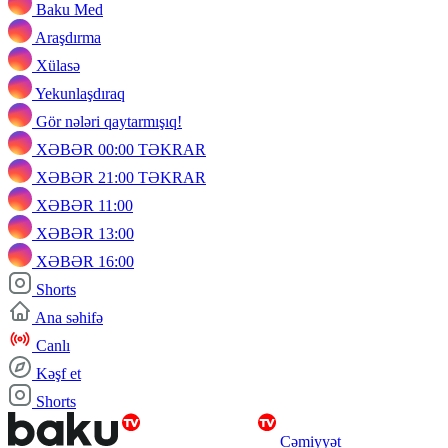
Baku Med
Araşdırma
Xülasə
Yekunlaşdıraq
Gör nələri qaytarmışıq!
XƏBƏR 00:00 TƏKRAR
XƏBƏR 21:00 TƏKRAR
XƏBƏR 11:00
XƏBƏR 13:00
XƏBƏR 16:00
Shorts
Ana səhifə
Canlı
Kəşf et
Shorts
Cəmiyyət