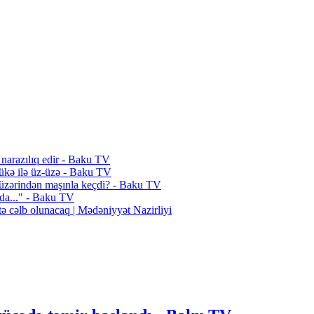
 narazılıq edir - Baku TV
lükə ilə üz-üzə - Baku TV
n üzərindən maşınla keçdi? - Baku TV
nda..." - Baku TV
ə cəlb olunacaq | Mədəniyyət Nazirliyi