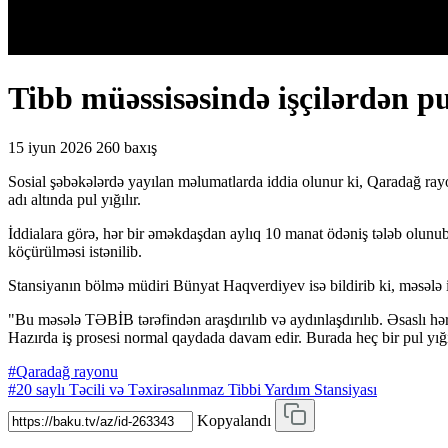
Tibb müəssisəsində işçilərdən pu
15 iyun 2026
260 baxış
Sosial şəbəkələrdə yayılan məlumatlarda iddia olunur ki, Qaradağ rayo
adı altında pul yığılır.
İddialara görə, hər bir əməkdaşdan aylıq 10 manat ödəniş tələb olun
köçürülməsi istənilib.
Stansiyanın bölmə müdiri Bünyat Haqverdiyev isə bildirib ki, məsələ 
"Bu məsələ TƏBİB tərəfindən araşdırılıb və aydınlaşdırılıb. Əsaslı h
Hazırda iş prosesi normal qaydada davam edir. Burada heç bir pul yığ
#Qaradağ rayonu
#20 saylı Təcili və Təxirəsalınmaz Tibbi Yardım Stansiyası
Kopyalandı