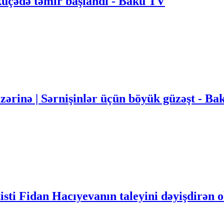
küçədə təmir başlandı - Baku TV
nəzərinə | Sərnişinlər üçün böyük güzəşt -
sti Fidan Hacıyevanın taleyini dəyişdirən o