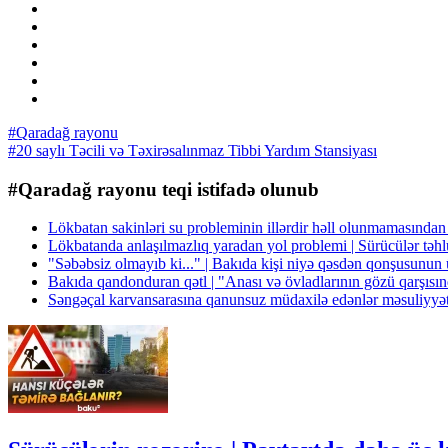
#Qaradağ rayonu
#20 saylı Təcili və Təxirəsalınmaz Tibbi Yardım Stansiyası
#Qaradağ rayonu teqi istifadə olunub
Lökbatan sakinləri su probleminin illərdir həll olunmamasından
Lökbatanda anlaşılmazlıq yaradan yol problemi | Sürücülər təh
"Səbəbsiz olmayıb ki..." | Bakıda kişi niyə qəsdən qonşusunu
Bakıda qandonduran qətl | "Anası və övladlarının gözü qarşısı
Səngəçal karvansarasına qanunsuz müdaxilə edənlər məsuliyyət