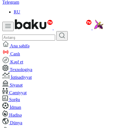
Telegram
RU
Ana səhifə
Canlı
Kəşf et
Texnologiya
İqtisadiyyat
Siyasət
Cəmiyyət
Sorğu
İdman
Hadisə
Dünya