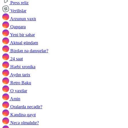
Press reliz
Verilişlər
Arzunun vaxtı
Qapqara
Yeni bir səhər
Aktual gündəm
Bizdən nə danışırlar?
24 saat
Hərbi xronika
Aydın tarix
Retro Baku
O vaxtlar
Amin
Oralarda necədir?
Kəndinə qayıt
Necə olmalıdır?