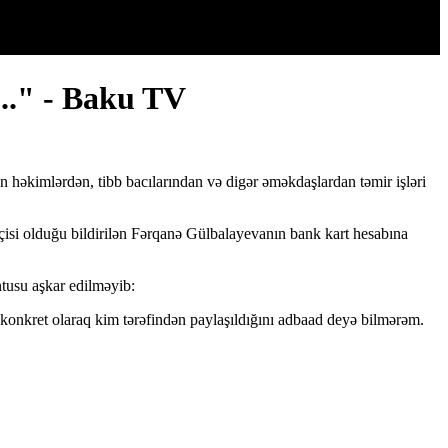
..." - Baku TV
n həkimlərdən, tibb bacılarından və digər əməkdaşlardan təmir işləri
isi olduğu bildirilən Fərqanə Gülbalayevanın bank kart hesabına
tusu aşkar edilməyib:
 konkret olaraq kim tərəfindən paylaşıldığını adbaad deyə bilmərəm.