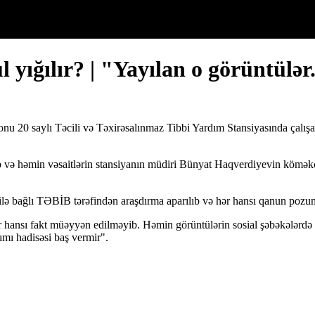
l yığılır? | "Yayılan o görüntülər
nu 20 saylı Təcili və Təxirəsalınmaz Tibbi Yardım Stansiyasında çalışa
ub və həmin vəsaitlərin stansiyanın müdiri Bünyat Haqverdiyevin köməkç
ilə bağlı TƏBİB tərəfindən araşdırma aparılıb və hər hansı qanun pozun
ər hansı fakt müəyyən edilməyib. Həmin görüntülərin sosial şəbəkələrdə
ımı hadisəsi baş vermir".