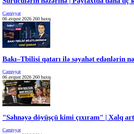
Sürücülərin nəzərinə | Paytaxtda daha üç 
Cəmiyyət
06 avqust 2026
260 baxış
Bakı–Tbilisi qatarı ilə səyahət edənlərin 
Cəmiyyət
06 avqust 2026
260 baxış
"Səhnəyə döyüşçü kimi çıxıram" | Xalq arti
Cəmiyyət