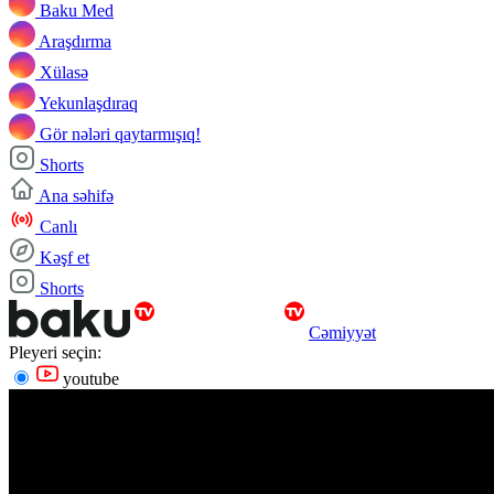
Baku Med
Araşdırma
Xülasə
Yekunlaşdıraq
Gör nələri qaytarmışıq!
Shorts
Ana səhifə
Canlı
Kəşf et
Shorts
Cəmiyyət
Pleyeri seçin:
youtube