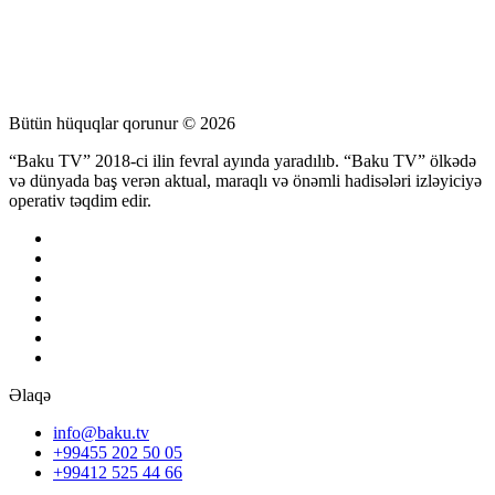
Bütün hüquqlar qorunur © 2026
“Baku TV” 2018-ci ilin fevral ayında yaradılıb. “Baku TV” ölkədə
və dünyada baş verən aktual, maraqlı və önəmli hadisələri izləyiciyə
operativ təqdim edir.
Əlaqə
info@baku.tv
+99455 202 50 05
+99412 525 44 66