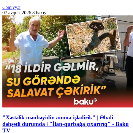
Cəmiyyət
07 avqust 2026
8 baxış
"Xəstəlik mənbəyidir, amma işlədirik" | Əhali
dəhşətli durumda | "İlan-qurbağa çıxarırıq" - Baku
TV