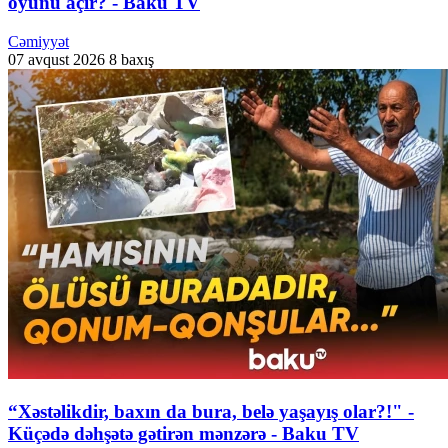
oyunu açır? - Baku TV
Cəmiyyət
07 avqust 2026
8 baxış
“Xəstəlikdir, baxın da bura, belə yaşayış olar?!" -
Küçədə dəhşətə gətirən mənzərə - Baku TV