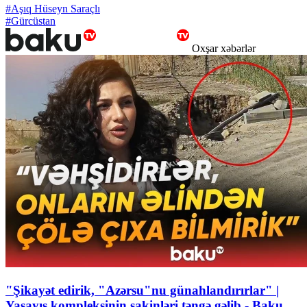
#Aşıq Hüseyn Saraçlı
#Gürcüstan
Oxşar xəbərlər
"Şikayət edirik, "Azərsu"nu günahlandırırlar" |
Yaşayış kompleksinin sakinləri təngə gəlib - Baku