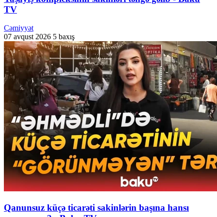
TV
Cəmiyyət
07 avqust 2026
5 baxış
Qanunsuz küçə ticarəti sakinlərin başına hansı