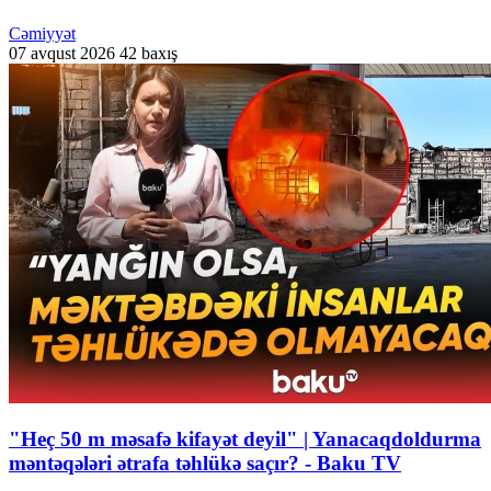
Cəmiyyət
07 avqust 2026
42 baxış
"Heç 50 m məsafə kifayət deyil" | Yanacaqdoldurma
məntəqələri ətrafa təhlükə saçır? - Baku TV