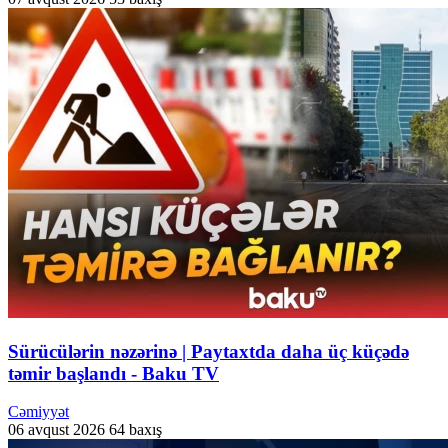
Sürücülərin nəzərinə | Paytaxtda daha üç küçədə
təmir başlandı - Baku TV
Cəmiyyət
06 avqust 2026
64 baxış