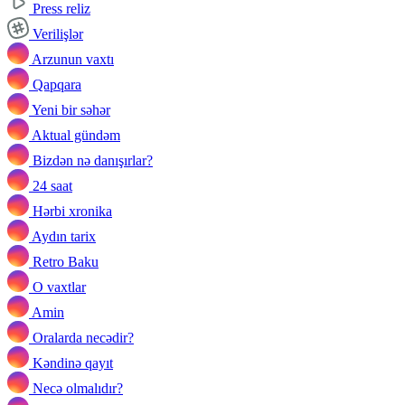
Press reliz
Verilişlər
Arzunun vaxtı
Qapqara
Yeni bir səhər
Aktual gündəm
Bizdən nə danışırlar?
24 saat
Hərbi xronika
Aydın tarix
Retro Baku
O vaxtlar
Amin
Oralarda necədir?
Kəndinə qayıt
Necə olmalıdır?