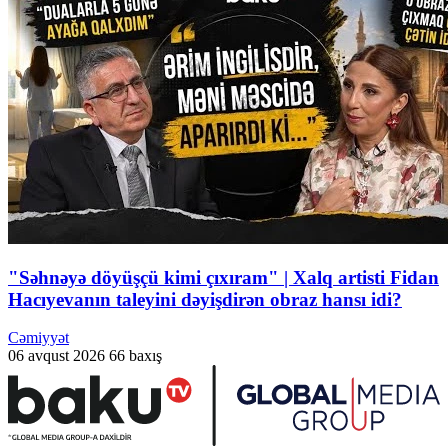
"Səhnəyə döyüşçü kimi çıxıram" | Xalq artisti Fidan
Hacıyevanın taleyini dəyişdirən obraz hansı idi?
Cəmiyyət
06 avqust 2026
66 baxış