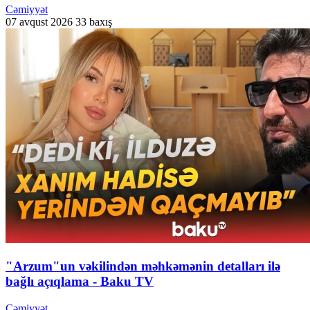
Cəmiyyət
07 avqust 2026
33 baxış
"Arzum"un vəkilindən məhkəmənin detalları ilə
bağlı açıqlama - Baku TV
Cəmiyyət