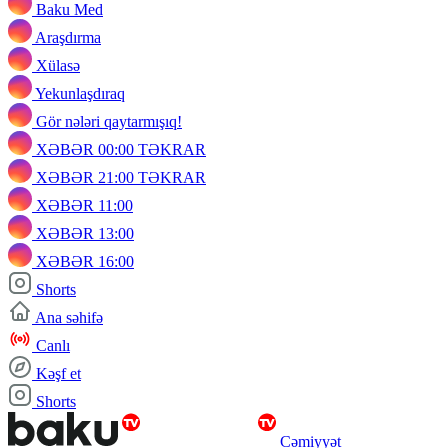
Baku Med
Araşdırma
Xülasə
Yekunlaşdıraq
Gör nələri qaytarmışıq!
XƏBƏR 00:00 TƏKRAR
XƏBƏR 21:00 TƏKRAR
XƏBƏR 11:00
XƏBƏR 13:00
XƏBƏR 16:00
Shorts
Ana səhifə
Canlı
Kəşf et
Shorts
Cəmiyyət