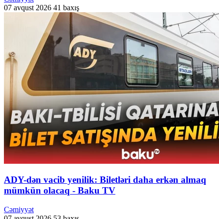
07 avqust 2026
41 baxış
ADY-dən vacib yenilik: Biletləri daha erkən almaq
mümkün olacaq - Baku TV
Cəmiyyət
07 avqust 2026
53 baxış