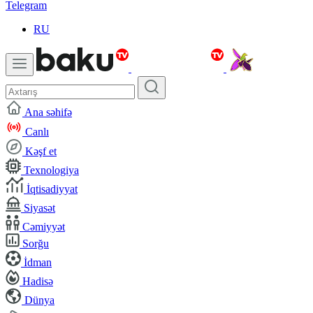
Telegram
RU
Ana səhifə
Canlı
Kəşf et
Texnologiya
İqtisadiyyat
Siyasət
Cəmiyyət
Sorğu
İdman
Hadisə
Dünya