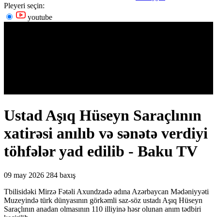
Pleyeri seçin:
youtube
Ustad Aşıq Hüseyn Saraçlının
xatirəsi anılıb və sənətə verdiyi
töhfələr yad edilib - Baku TV
09 may 2026
284 baxış
Tbilisidəki Mirzə Fətəli Axundzadə adına Azərbaycan Mədəniyyəti
Muzeyində türk dünyasının görkəmli saz-söz ustadı Aşıq Hüseyn
Saraçlının anadan olmasının 110 illiyinə həsr olunan anım tədbiri