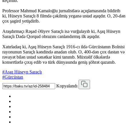
keçirilib.
Professor Mahmud Kamaloğlu jurnalistlərə açıqlamasında bildirib
ki, Hüseyn Saraçlı 8 filmdə çəkilmiş yeganə ustad aşıqdır. O, 20-dən
çox şagird yetişdirib.
Araşdırmaçı Rəşad Əliyev Saraçlı isə vurğulayıb ki, Aşıq Hüseyn
Saraçlı Dədə Qorqud obrazını canlandırmış ilk aşıqdır.
Xatırladaq ki, Aşıq Hüseyn Saraçlı 1916-cı ildə Gürcüstanın Bolnisi
rayonunun Saraçlı kəndində anadan olub. O, 400-dən çox dastan və
rəvayət bilən ustad sənətkar kimi tanınıb. Müxtəlif ölkələrdə
konsertlərlə çıxış edib və türk dünyasında geniş şöhrət qazanıb.
#Aşıq Hüseyn Saraçlı
#Gürcüstan
Kopyalandı