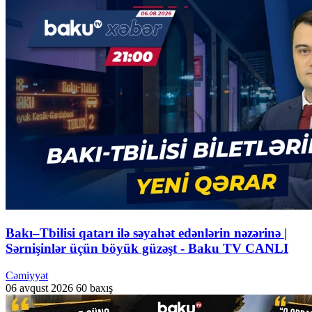
Bakı–Tbilisi qatarı ilə səyahət edənlərin nəzərinə |
Sərnişinlər üçün böyük güzəşt - Baku TV CANLI
Cəmiyyət
06 avqust 2026
60 baxış