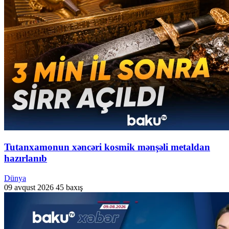
Tutanxamonun xəncəri kosmik mənşəli metaldan
hazırlanıb
Dünya
09 avqust 2026
45 baxış