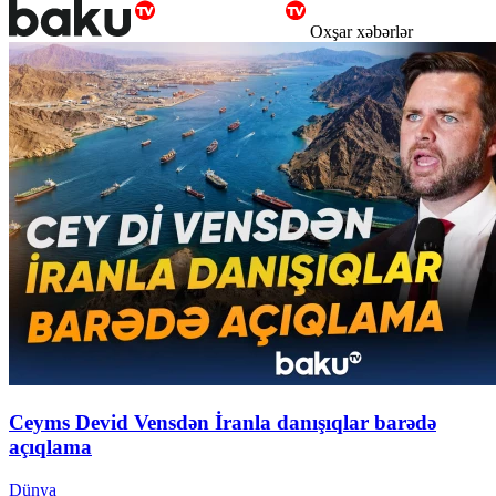
Oxşar xəbərlər
Ceyms Devid Vensdən İranla danışıqlar barədə
açıqlama
Dünya