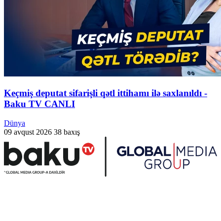
Keçmiş deputat sifarişli qətl ittihamı ilə saxlanıldı -
Baku TV CANLI
Dünya
09 avqust 2026
38 baxış