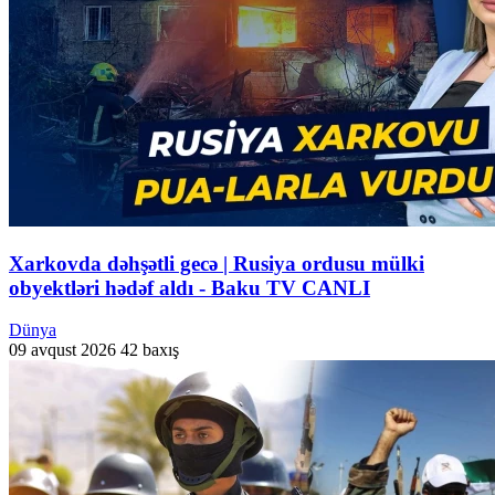
Xarkovda dəhşətli gecə | Rusiya ordusu mülki
obyektləri hədəf aldı - Baku TV CANLI
Dünya
09 avqust 2026
42 baxış