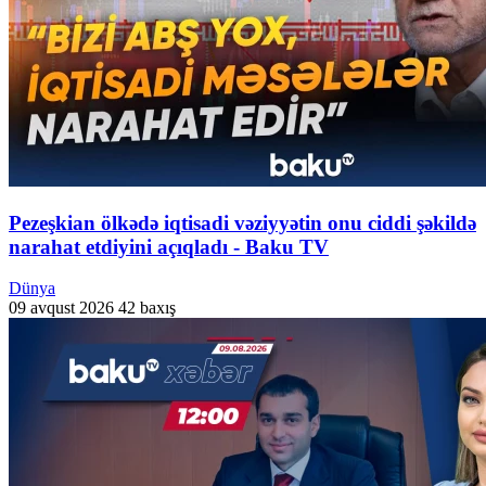
Pezeşkian ölkədə iqtisadi vəziyyətin onu ciddi şəkildə
narahat etdiyini açıqladı - Baku TV
Dünya
09 avqust 2026
42 baxış