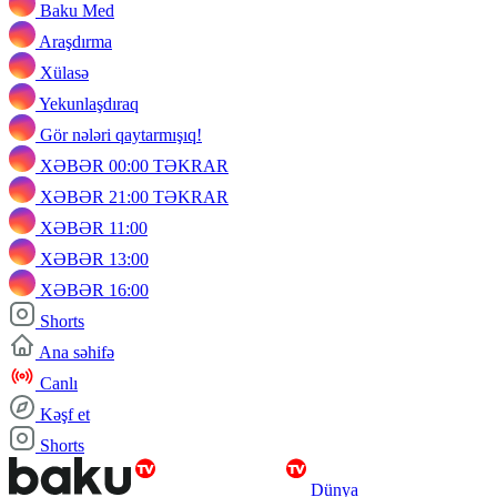
Baku Med
Araşdırma
Xülasə
Yekunlaşdıraq
Gör nələri qaytarmışıq!
XƏBƏR 00:00 TƏKRAR
XƏBƏR 21:00 TƏKRAR
XƏBƏR 11:00
XƏBƏR 13:00
XƏBƏR 16:00
Shorts
Ana səhifə
Canlı
Kəşf et
Shorts
Dünya