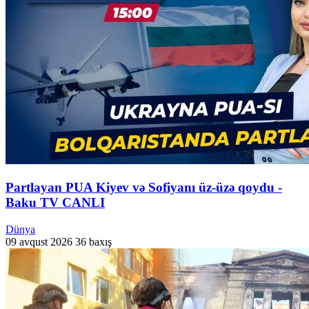
Partlayan PUA Kiyev və Sofiyanı üz-üzə qoydu -
Baku TV CANLI
Dünya
09 avqust 2026
36 baxış