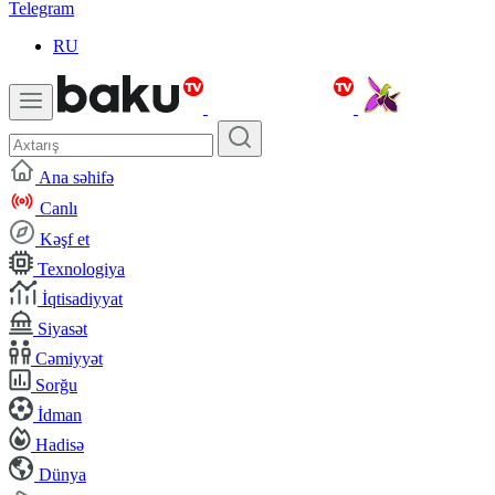
Telegram
RU
Ana səhifə
Canlı
Kəşf et
Texnologiya
İqtisadiyyat
Siyasət
Cəmiyyət
Sorğu
İdman
Hadisə
Dünya