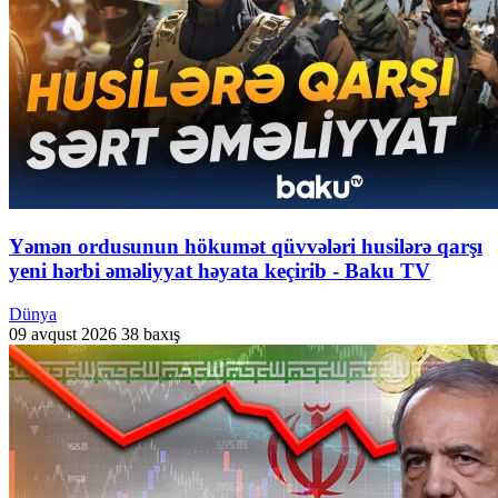
Yəmən ordusunun hökumət qüvvələri husilərə qarşı
yeni hərbi əməliyyat həyata keçirib - Baku TV
Dünya
09 avqust 2026
38 baxış