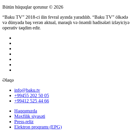
Bütün hüquqlar qorunur © 2026
“Baku TV” 2018-ci ilin fevral ayında yaradılıb. “Baku TV” ölkədə
və dünyada baş verən aktual, maraqlı və önəmli hadisələri izləyiciyə
operativ təqdim edir.
Əlaqə
info@baku.tv
+99455 202 50 05
+99412 525 44 66
Haqqımızda
Məxfilik siyasəti
Press-reliz
Elektron proqramı (EPG)