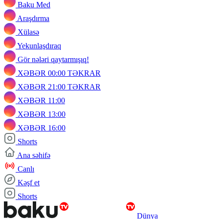
Baku Med
Araşdırma
Xülasə
Yekunlaşdıraq
Gör nələri qaytarmışıq!
XƏBƏR 00:00 TƏKRAR
XƏBƏR 21:00 TƏKRAR
XƏBƏR 11:00
XƏBƏR 13:00
XƏBƏR 16:00
Shorts
Ana səhifə
Canlı
Kəşf et
Shorts
Dünya