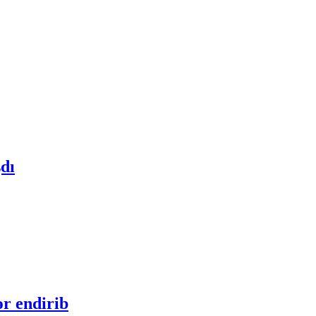
dı
ər endirib