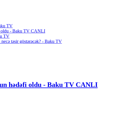
Baku TV
əbəb oldu - Baku TV CANLI
aku TV
 necə təsir göstərəcək? - Baku TV
nun hədəfi oldu - Baku TV CANLI