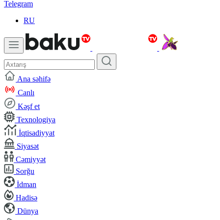
Telegram
RU
Ana səhifə
Canlı
Kəşf et
Texnologiya
İqtisadiyyat
Siyasət
Cəmiyyət
Sorğu
İdman
Hadisə
Dünya