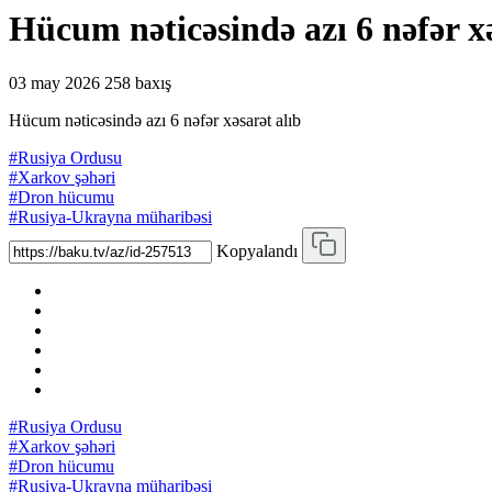
Hücum nəticəsində azı 6 nəfər xə
03 may 2026
258 baxış
Hücum nəticəsində azı 6 nəfər xəsarət alıb
#Rusiya Ordusu
#Xarkov şəhəri
#Dron hücumu
#Rusiya-Ukrayna müharibəsi
Kopyalandı
#Rusiya Ordusu
#Xarkov şəhəri
#Dron hücumu
#Rusiya-Ukrayna müharibəsi