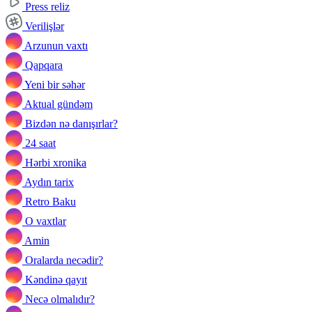
Press reliz
Verilişlər
Arzunun vaxtı
Qapqara
Yeni bir səhər
Aktual gündəm
Bizdən nə danışırlar?
24 saat
Hərbi xronika
Aydın tarix
Retro Baku
O vaxtlar
Amin
Oralarda necədir?
Kəndinə qayıt
Necə olmalıdır?