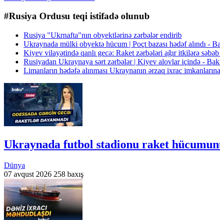
#Rusiya Ordusu teqi istifadə olunub
Rusiya "Ukrnafta"nın obyektlərinə zərbələr endirib
Ukraynada mülki obyektə hücum | Poçt bazası hədəf alındı - 
Kiyev vilayətində qanlı gecə: Raket zərbələri ağır itkilərə s
Rusiyadan Ukraynaya sərt zərbələr | Kiyev alovlar içində - B
Limanların hədəfə alınması Ukraynanın ərzaq ixrac imkanlarına
Ukraynada futbol stadionu raket hücumu
Dünya
07 avqust 2026
258 baxış