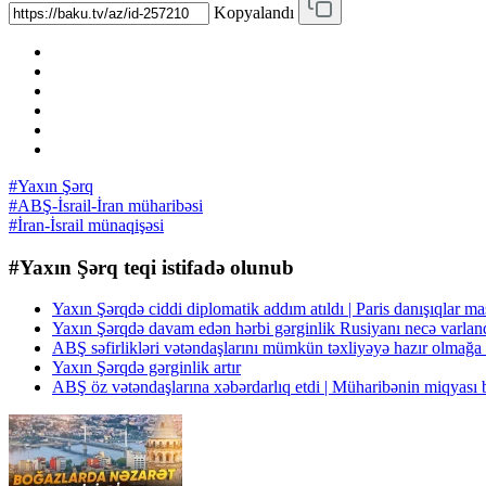
Kopyalandı
#Yaxın Şərq
#ABŞ-İsrail-İran müharibəsi
#İran-İsrail münaqişəsi
#Yaxın Şərq teqi istifadə olunub
Yaxın Şərqdə ciddi diplomatik addım atıldı | Paris danışıqlar m
Yaxın Şərqdə davam edən hərbi gərginlik Rusiyanı necə varl
ABŞ səfirlikləri vətəndaşlarını mümkün təxliyəyə hazır olmağa
Yaxın Şərqdə gərginlik artır
ABŞ öz vətəndaşlarına xəbərdarlıq etdi | Müharibənin miqya