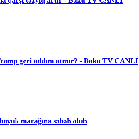
na qarşı təzyiq artır - Baku TV CANLI
 | Tramp geri addım atmır? - Baku TV CANLI
n böyük marağına səbəb olub