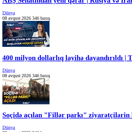
ABŞ Senatından yeni qərar | Rusiya və İra
Dünya
08 avqust 2026
346 baxış
400 milyon dollarlıq layihə dayandırıldı
Dünya
08 avqust 2026
346 baxış
Soçidə açılan "Fillər parkı" ziyarətçiləri
Dünya