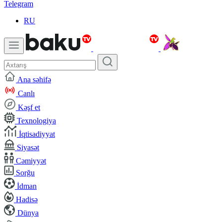
Telegram
RU
Ana səhifə
Canlı
Kəşf et
Texnologiya
İqtisadiyyat
Siyasət
Cəmiyyət
Sorğu
İdman
Hadisə
Dünya