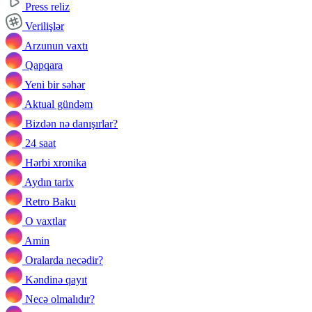
Press reliz
Verilişlər
Arzunun vaxtı
Qapqara
Yeni bir səhər
Aktual gündəm
Bizdən nə danışırlar?
24 saat
Hərbi xronika
Aydın tarix
Retro Baku
O vaxtlar
Amin
Oralarda necədir?
Kəndinə qayıt
Necə olmalıdır?