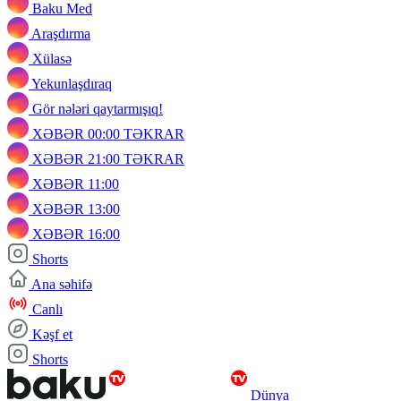
Baku Med
Araşdırma
Xülasə
Yekunlaşdıraq
Gör nələri qaytarmışıq!
XƏBƏR 00:00 TƏKRAR
XƏBƏR 21:00 TƏKRAR
XƏBƏR 11:00
XƏBƏR 13:00
XƏBƏR 16:00
Shorts
Ana səhifə
Canlı
Kəşf et
Shorts
Dünya