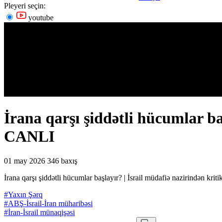
Pleyeri seçin:
youtube
İrana qarşı şiddətli hücumlar ba
CANLI
01 may 2026
346 baxış
İrana qarşı şiddətli hücumlar başlayır? | İsrail müdafiə nazirindən k
#Yaxın Şərq
#ABŞ-İsrail-İran müharibəsi
#İran-İsrail münaqişəsi