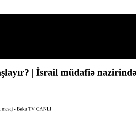
şlayır? | İsrail müdafiə nazirin
ritik mesaj - Baku TV CANLI