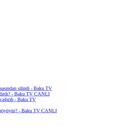
asasından silindi - Baku TV
andırdı? - Baku TV CANLI
 çağırıb - Baku TV
sı böyüyür? - Baku TV CANLI