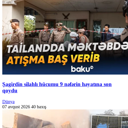
Şagirdin silahlı hücumu 9 nəfərin həyatına son
qoydu
Dünya
07 avqust 2026
40 baxış