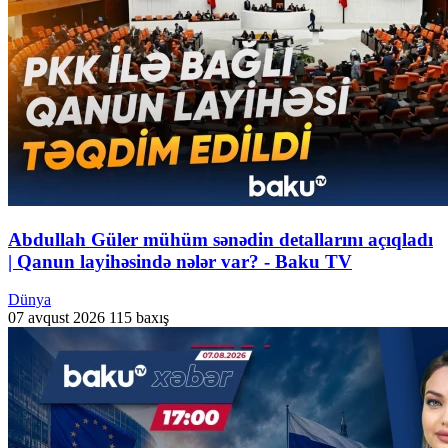
Abdullah Güler mühüm sənədin detallarını açıqladı
| Qanun layihəsində nələr var? - Baku TV
Dünya
07 avqust 2026
115 baxış