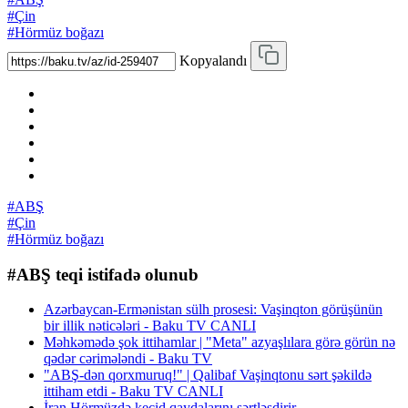
#Çin
#Hörmüz boğazı
Kopyalandı
#ABŞ
#Çin
#Hörmüz boğazı
#ABŞ teqi istifadə olunub
Azərbaycan-Ermənistan sülh prosesi: Vaşinqton görüşünün
bir illik nəticələri - Baku TV CANLI
Məhkəmədə şok ittihamlar | "Meta" azyaşlılara görə görün nə
qədər cərimələndi - Baku TV
"ABŞ-dən qorxmuruq!" | Qalibaf Vaşinqtonu sərt şəkildə
ittiham etdi - Baku TV CANLI
İran Hörmüzdə keçid qaydalarını sərtləşdirir