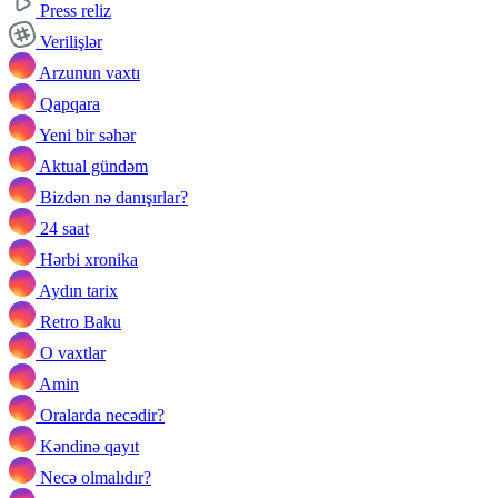
Press reliz
Verilişlər
Arzunun vaxtı
Qapqara
Yeni bir səhər
Aktual gündəm
Bizdən nə danışırlar?
24 saat
Hərbi xronika
Aydın tarix
Retro Baku
O vaxtlar
Amin
Oralarda necədir?
Kəndinə qayıt
Necə olmalıdır?