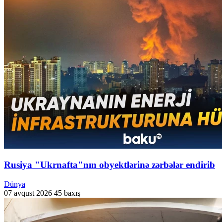
Rusiya "Ukrnafta"nın obyektlərinə zərbələr endirib
Dünya
07 avqust 2026
45 baxış