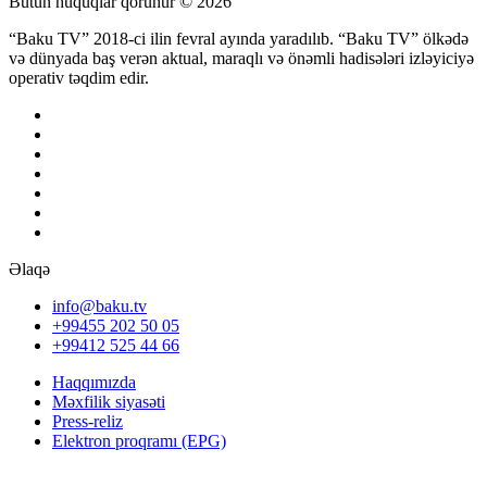
Bütün hüquqlar qorunur © 2026
“Baku TV” 2018-ci ilin fevral ayında yaradılıb. “Baku TV” ölkədə
və dünyada baş verən aktual, maraqlı və önəmli hadisələri izləyiciyə
operativ təqdim edir.
Əlaqə
info@baku.tv
+99455 202 50 05
+99412 525 44 66
Haqqımızda
Məxfilik siyasəti
Press-reliz
Elektron proqramı (EPG)