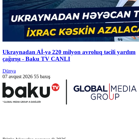
Ukraynadan Aİ-yə 220 milyon avroluq təcili yardım
çağırışı - Baku TV CANLI
Dünya
07 avqust 2026
55 baxış