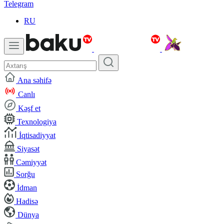
Telegram
RU
Ana səhifə
Canlı
Kəşf et
Texnologiya
İqtisadiyyat
Siyasət
Cəmiyyət
Sorğu
İdman
Hadisə
Dünya