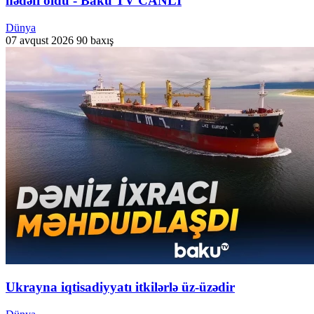
hədəfi oldu - Baku TV CANLI
Dünya
07 avqust 2026
90 baxış
Ukrayna iqtisadiyyatı itkilərlə üz-üzədir