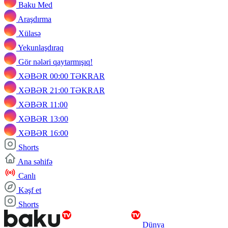
Baku Med
Araşdırma
Xülasə
Yekunlaşdıraq
Gör nələri qaytarmışıq!
XƏBƏR 00:00 TƏKRAR
XƏBƏR 21:00 TƏKRAR
XƏBƏR 11:00
XƏBƏR 13:00
XƏBƏR 16:00
Shorts
Ana səhifə
Canlı
Kəşf et
Shorts
Dünya