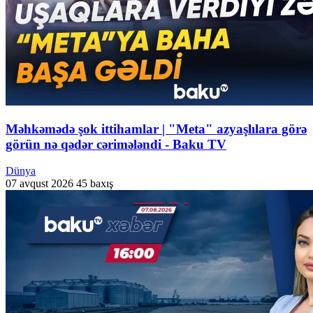
Məhkəmədə şok ittihamlar | "Meta" azyaşlılara görə
görün nə qədər cərimələndi - Baku TV
Dünya
07 avqust 2026
45 baxış