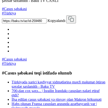
şəxslər saxlanıldı - Baku TV CANLI
#Casus şəbəkəsi
#Türkiyə
Kopyalandı
#Casus şəbəkəsi
#Türkiyə
#Casus şəbəkəsi teqi istifadə olunub
Türkiyədə xarici kəşfiyyat xidmətlərinə məxfi məlumat ötürən
şəxslər saxlanıldı - Baku TV
700-dən çox şəxs... | İsrailin İrandakı casusları nələri etiraf
etdi?
İfşa edilən casus şəbəkəsi və rüsvay olan Makron hökuməti
Həbs olunan Fransa casusları arasında azərbaycanlı var |