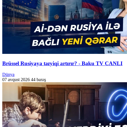
Brüssel Rusiyaya təzyiqi artırır? - Baku TV CANLI
Dünya
07 avqust 2026
44 baxış