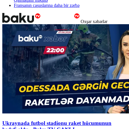
Qalmaqallı məqalə
Fransanın casuslarına daha bir zərbə
Oxşar xəbərlər
Ukraynada futbol stadionu raket hücumunun