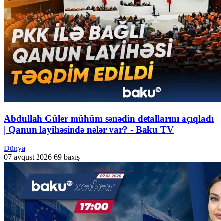
Abdullah Güler mühüm sənədin detallarını açıqladı
| Qanun layihəsində nələr var? - Baku TV
Dünya
07 avqust 2026
69 baxış