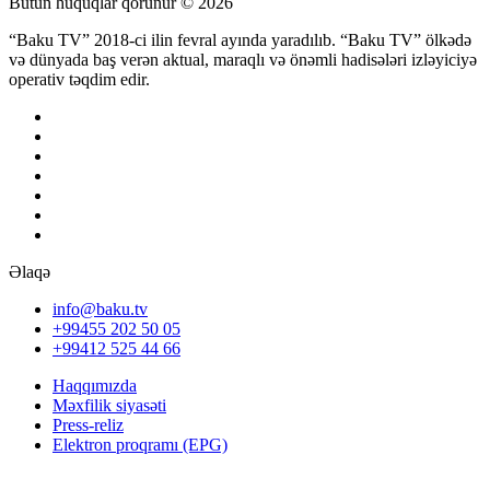
Bütün hüquqlar qorunur © 2026
“Baku TV” 2018-ci ilin fevral ayında yaradılıb. “Baku TV” ölkədə
və dünyada baş verən aktual, maraqlı və önəmli hadisələri izləyiciyə
operativ təqdim edir.
Əlaqə
info@baku.tv
+99455 202 50 05
+99412 525 44 66
Haqqımızda
Məxfilik siyasəti
Press-reliz
Elektron proqramı (EPG)