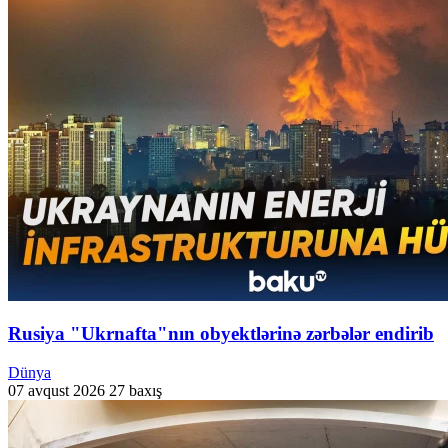
Rusiya "Ukrnafta"nın obyektlərinə zərbələr endirib
Dünya
07 avqust 2026
27 baxış