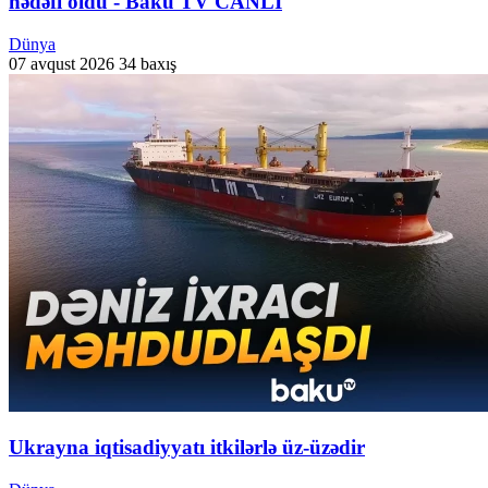
hədəfi oldu - Baku TV CANLI
Dünya
07 avqust 2026
34 baxış
Ukrayna iqtisadiyyatı itkilərlə üz-üzədir