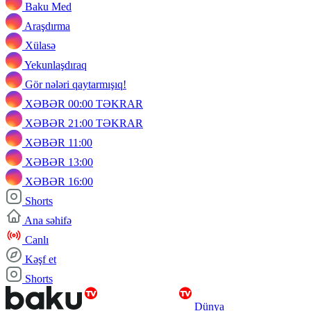
Baku Med
Araşdırma
Xülasə
Yekunlaşdıraq
Gör nələri qaytarmışıq!
XƏBƏR 00:00 TƏKRAR
XƏBƏR 21:00 TƏKRAR
XƏBƏR 11:00
XƏBƏR 13:00
XƏBƏR 16:00
Shorts
Ana səhifə
Canlı
Kəşf et
Shorts
Dünya