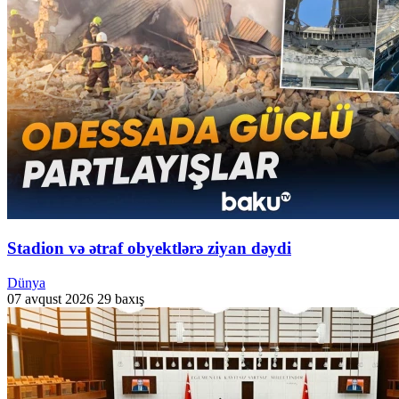
Stadion və ətraf obyektlərə ziyan dəydi
Dünya
07 avqust 2026
29 baxış