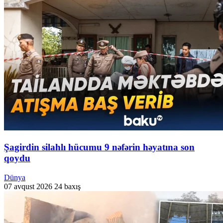
Şagirdin silahlı hücumu 9 nəfərin həyatına son
qoydu
Dünya
07 avqust 2026
24 baxış