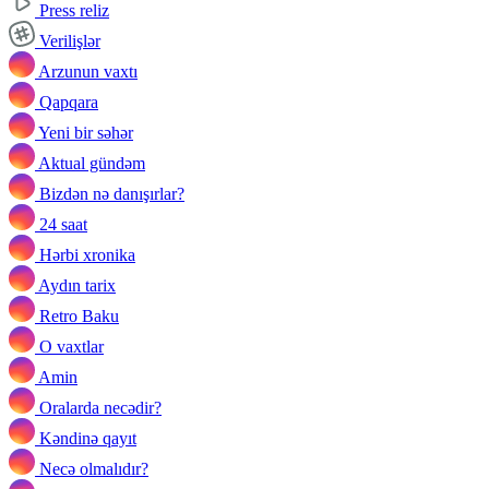
Press reliz
Verilişlər
Arzunun vaxtı
Qapqara
Yeni bir səhər
Aktual gündəm
Bizdən nə danışırlar?
24 saat
Hərbi xronika
Aydın tarix
Retro Baku
O vaxtlar
Amin
Oralarda necədir?
Kəndinə qayıt
Necə olmalıdır?