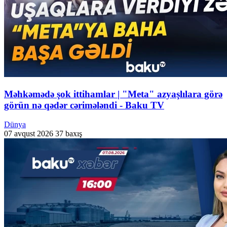
Məhkəmədə şok ittihamlar | "Meta" azyaşlılara görə
görün nə qədər cərimələndi - Baku TV
Dünya
07 avqust 2026
37 baxış