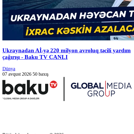
Ukraynadan Aİ-yə 220 milyon avroluq təcili yardım
çağırışı - Baku TV CANLI
Dünya
07 avqust 2026
50 baxış