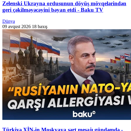
Zelenski Ukrayna ordusunun döyüş mövqelərindən
geri çəkilməyəcəyini bəyan etdi - Baku TV
Dünya
09 avqust 2026
18 baxış
Türkiyə XİN-in Moskvaya sərt mesajı gündəmdə -