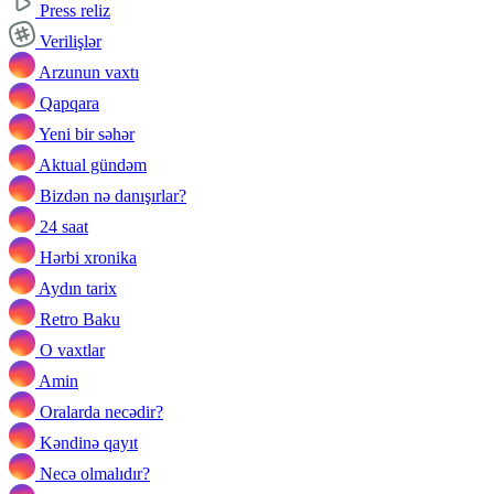
Press reliz
Verilişlər
Arzunun vaxtı
Qapqara
Yeni bir səhər
Aktual gündəm
Bizdən nə danışırlar?
24 saat
Hərbi xronika
Aydın tarix
Retro Baku
O vaxtlar
Amin
Oralarda necədir?
Kəndinə qayıt
Necə olmalıdır?