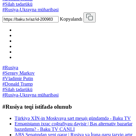
#Silah tədarükü
#Rusiya-Ukrayna müharibəsi
Kopyalandı
#Rusiya
#Sergey Markov
#Vladimir Putin
#Donald Tramp
#Silah tədarükü
#Rusiya-Ukrayna müharibəsi
#Rusiya teqi istifadə olunub
Türkiyə XİN-in Moskvaya sərt mesajı gündəmdə - Baku TV
Ermənistanın ixrac coğrafiyası dəyişir | Bəs alternativ bazarlar
hazırdırmı? - Baku TV CANLI
ABŞ Senatından yeni qərar | Rusiya və İrana qarşı təzyiq artır