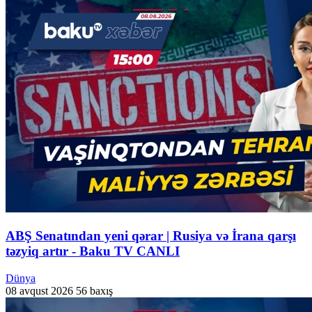
ABŞ Senatından yeni qərar | Rusiya və İrana qarşı
təzyiq artır - Baku TV CANLI
Dünya
08 avqust 2026
56 baxış