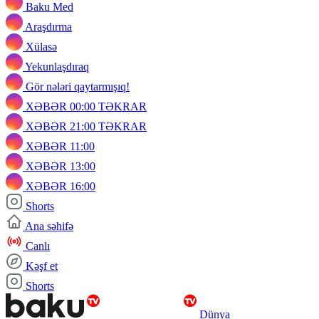
Baku Med
Araşdırma
Xülasə
Yekunlaşdıraq
Gör nələri qaytarmışıq!
XƏBƏR 00:00 TƏKRAR
XƏBƏR 21:00 TƏKRAR
XƏBƏR 11:00
XƏBƏR 13:00
XƏBƏR 16:00
Shorts
Ana səhifə
Canlı
Kəşf et
Shorts
Dünya