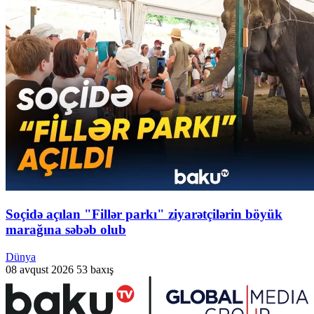
Soçidə açılan "Fillər parkı" ziyarətçilərin böyük
marağına səbəb olub
Dünya
08 avqust 2026
53 baxış