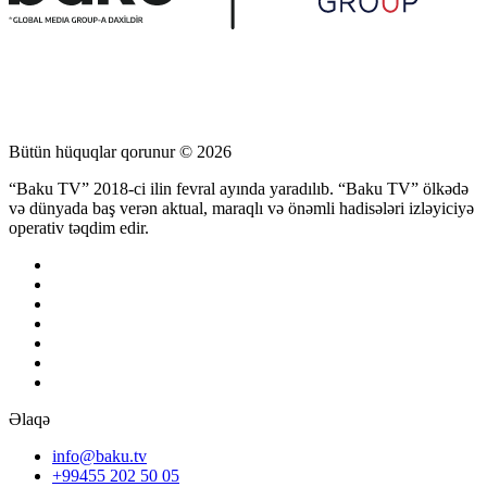
Bütün hüquqlar qorunur © 2026
“Baku TV” 2018-ci ilin fevral ayında yaradılıb. “Baku TV” ölkədə
və dünyada baş verən aktual, maraqlı və önəmli hadisələri izləyiciyə
operativ təqdim edir.
Əlaqə
info@baku.tv
+99455 202 50 05