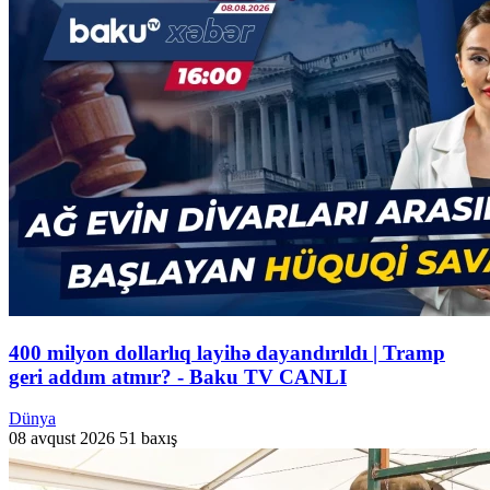
400 milyon dollarlıq layihə dayandırıldı | Tramp
geri addım atmır? - Baku TV CANLI
Dünya
08 avqust 2026
51 baxış