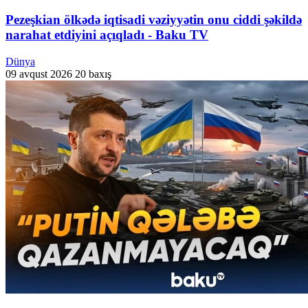
Pezeşkian ölkədə iqtisadi vəziyyətin onu ciddi şəkildə
narahat etdiyini açıqladı - Baku TV
Dünya
09 avqust 2026
20 baxış