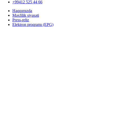
+99412 525 44 66
Haqqımızda
Məxfilik siyasəti
Press-reliz
Elektron proqramı (EPG)