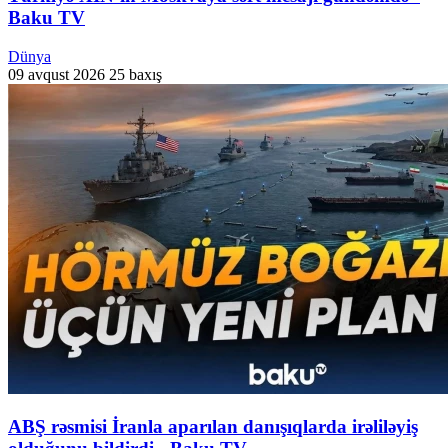
Baku TV
Dünya
09 avqust 2026
25 baxış
ABŞ rəsmisi İranla aparılan danışıqlarda irəliləyiş