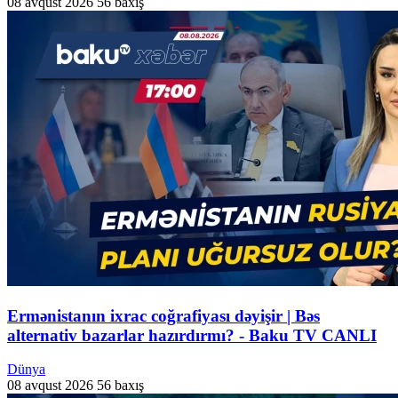
08 avqust 2026
56 baxış
Ermənistanın ixrac coğrafiyası dəyişir | Bəs
alternativ bazarlar hazırdırmı? - Baku TV CANLI
Dünya
08 avqust 2026
56 baxış