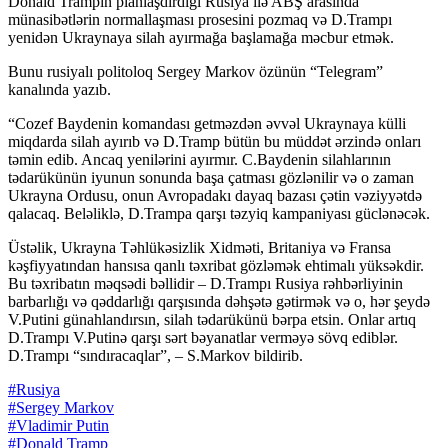
Donald Trampın planlaşdırdığı Rusiya ilə ABŞ arasında
münasibətlərin normallaşması prosesini pozmaq və D.Trampı
yenidən Ukraynaya silah ayırmağa başlamağa məcbur etmək.
Bunu rusiyalı politoloq Sergey Markov özünün “Telegram”
kanalında yazıb.
“Cozef Baydenin komandası getməzdən əvvəl Ukraynaya külli
miqdarda silah ayırıb və D.Tramp bütün bu müddət ərzində onları
təmin edib. Ancaq yenilərini ayırmır. C.Baydenin silahlarının
tədarükünün iyunun sonunda başa çatması gözlənilir və o zaman
Ukrayna Ordusu, onun Avropadakı dayaq bazası çətin vəziyyətdə
qalacaq. Beləliklə, D.Trampa qarşı təzyiq kampaniyası güclənəcək.
Üstəlik, Ukrayna Təhlükəsizlik Xidməti, Britaniya və Fransa
kəşfiyyatından hansısa qanlı təxribat gözləmək ehtimalı yüksəkdir.
Bu təxribatın məqsədi bəllidir – D.Trampı Rusiya rəhbərliyinin
barbarlığı və qəddarlığı qarşısında dəhşətə gətirmək və o, hər şeydə
V.Putini günahlandırsın, silah tədarükünü bərpa etsin. Onlar artıq
D.Trampı V.Putinə qarşı sərt bəyanatlar verməyə sövq ediblər.
D.Trampı “sındıracaqlar”, – S.Markov bildirib.
#Rusiya
#Sergey Markov
#Vladimir Putin
#Donald Tramp