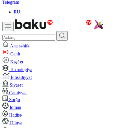
Telegram
RU
Ana səhifə
Canlı
Kəşf et
Texnologiya
İqtisadiyyat
Siyasət
Cəmiyyət
Sorğu
İdman
Hadisə
Dünya