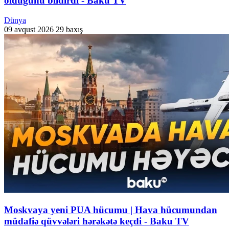
olduğunu bildirdi - Baku TV
Dünya
09 avqust 2026
29 baxış
Moskvaya yeni PUA hücumu | Hava hücumundan
müdafiə qüvvələri hərəkətə keçdi - Baku TV