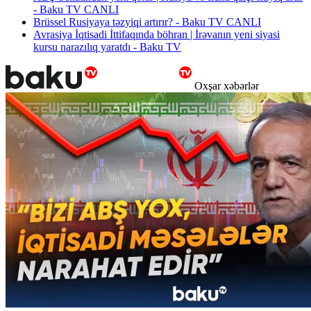
- Baku TV CANLI
Brüssel Rusiyaya təzyiqi artırır? - Baku TV CANLI
Avrasiya İqtisadi İttifaqında böhran | İrəvanın yeni siyasi
kursu narazılıq yaratdı - Baku TV
Oxşar xəbərlər