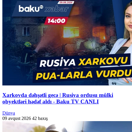
Xarkovda dəhşətli gecə | Rusiya ordusu mülki
obyektləri hədəf aldı - Baku TV CANLI
Dünya
09 avqust 2026
42 baxış