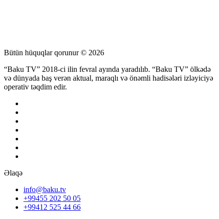
Bütün hüquqlar qorunur © 2026
“Baku TV” 2018-ci ilin fevral ayında yaradılıb. “Baku TV” ölkədə
və dünyada baş verən aktual, maraqlı və önəmli hadisələri izləyiciyə
operativ təqdim edir.
Əlaqə
info@baku.tv
+99455 202 50 05
+99412 525 44 66