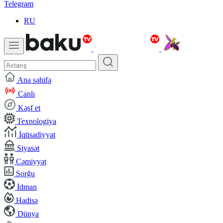
Telegram
RU
Ana səhifə
Canlı
Kəşf et
Texnologiya
İqtisadiyyat
Siyasət
Cəmiyyət
Sorğu
İdman
Hadisə
Dünya