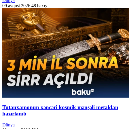
Dünya
09 avqust 2026
48 baxış
Tutanxamonun xəncəri kosmik mənşəli metaldan
hazırlanıb
Dünya