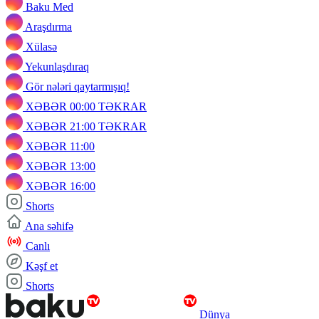
Baku Med
Araşdırma
Xülasə
Yekunlaşdıraq
Gör nələri qaytarmışıq!
XƏBƏR 00:00 TƏKRAR
XƏBƏR 21:00 TƏKRAR
XƏBƏR 11:00
XƏBƏR 13:00
XƏBƏR 16:00
Shorts
Ana səhifə
Canlı
Kəşf et
Shorts
Dünya