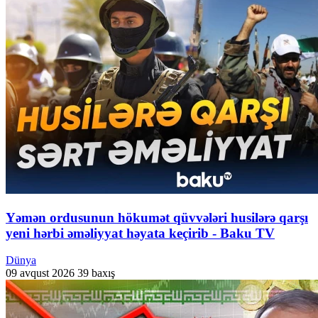
Yəmən ordusunun hökumət qüvvələri husilərə qarşı
yeni hərbi əməliyyat həyata keçirib - Baku TV
Dünya
09 avqust 2026
39 baxış