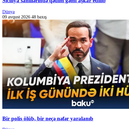
Siciliya sahillərində qədim gəmi aşkar edilib
Dünya
09 avqust 2026
48 baxış
Bir polis ölüb, bir neçə nəfər yaralanıb