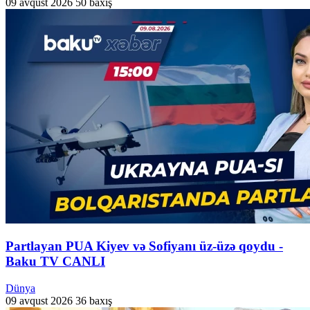
09 avqust 2026
50 baxış
Partlayan PUA Kiyev və Sofiyanı üz-üzə qoydu -
Baku TV CANLI
Dünya
09 avqust 2026
36 baxış