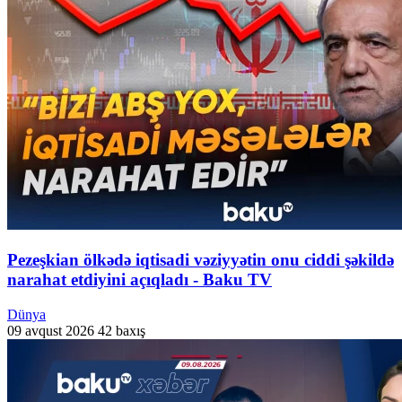
Pezeşkian ölkədə iqtisadi vəziyyətin onu ciddi şəkildə
narahat etdiyini açıqladı - Baku TV
Dünya
09 avqust 2026
42 baxış