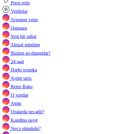
Press reliz
Verilişlər
Arzunun vaxtı
Qapqara
Yeni bir səhər
Aktual gündəm
Bizdən nə danışırlar?
24 saat
Hərbi xronika
Aydın tarix
Retro Baku
O vaxtlar
Amin
Oralarda necədir?
Kəndinə qayıt
Necə olmalıdır?