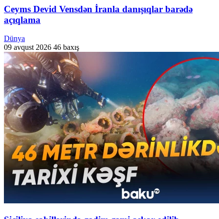
Ceyms Devid Vensdən İranla danışıqlar barədə
açıqlama
Dünya
09 avqust 2026
46 baxış