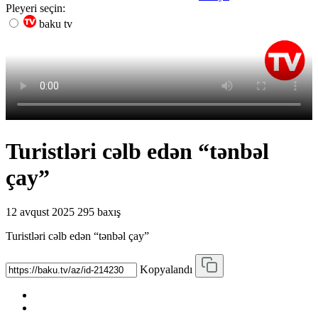
Pleyeri seçin:
baku tv
Turistləri cəlb edən “tənbəl
çay”
12 avqust 2025
295 baxış
Turistləri cəlb edən “tənbəl çay”
Kopyalandı