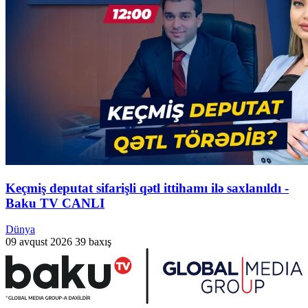
Keçmiş deputat sifarişli qətl ittihamı ilə saxlanıldı -
Baku TV CANLI
Dünya
09 avqust 2026
39 baxış