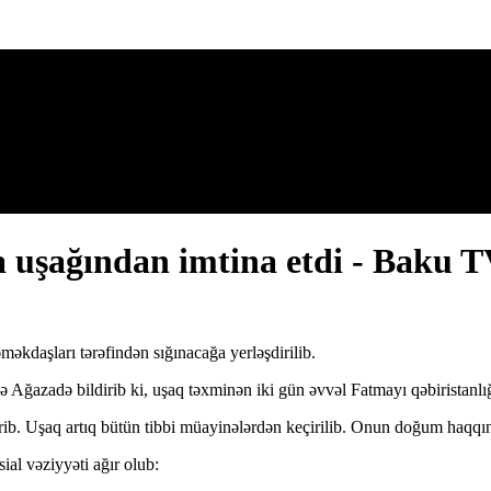
a uşağından imtina etdi - Baku 
əkdaşları tərəfindən sığınacağa yerləşdirilib.
 Ağazadə bildirib ki, uşaq təxminən iki gün əvvəl Fatmayı qəbiristanlığ
dirib. Uşaq artıq bütün tibbi müayinələrdən keçirilib. Onun doğum haqq
ial vəziyyəti ağır olub: