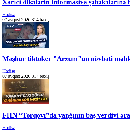
Xarici ölkələrin informasiya şəbəkələrinə 
Hadisə
07 avqust 2026
314 baxış
Məşhur tiktoker "Arzum"un növbəti məhk
Hadisə
07 avqust 2026
314 baxış
FHN “Torqovı”da yanğının baş verdiyi əra
Hadisə