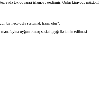
-tez evdə tək qoyaraq işləməyə gedirmiş. Onlar kirayədə müxtəlif
çün bir neçə dəfə səsləmək lazım olur”.
 mənafeyinə uyğun olaraq sosial qayğı ilə təmin edilməsi