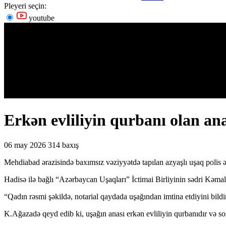
Pleyeri seçin:
youtube
Erkən evliliyin qurbanı olan an
06 may 2026
314 baxış
Mehdiabad ərazisində baxımsız vəziyyətdə tapılan azyaşlı uşaq polis əm
Hadisə ilə bağlı “Azərbaycan Uşaqları” İctimai Birliyinin sədri Kəmalə
“Qadın rəsmi şəkildə, notarial qaydada uşağından imtina etdiyini bil
K.Ağazadə qeyd edib ki, uşağın anası erkən evliliyin qurbanıdır və sos