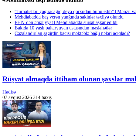
“Jurnalistləri çağıracağıq deyə qorxudan bunu edib” | Mənzil və
Mehdiabadda baş verən yanğında sakinlər təxliyə olundu
FHN-dən əməliyyat | Mehdiabadda sursat aşkar edildi
Bakıda 10 yaşlı paltaryuyan ustasından məsləhətlər
Cəzalandırılan şagirdin bacısı məktəblə bağlı nələri açıqladı?
Rüşvət almaqda ittiham olunan şəxslər
Hadisə
07 avqust 2026
314 baxış