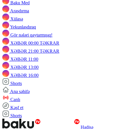
Baku Med
Araşdırma
Xülasə
Yekunlaşdıraq
Gör nələri qaytarmışıq!
XƏBƏR 00:00 TƏKRAR
XƏBƏR 21:00 TƏKRAR
XƏBƏR 11:00
XƏBƏR 13:00
XƏBƏR 16:00
Shorts
Ana səhifə
Canlı
Kəşf et
Shorts
Hadisə