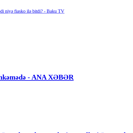
di niyə fiasko ilə bitdi? - Baku TV
 məhkəmədə - ANA XƏBƏR