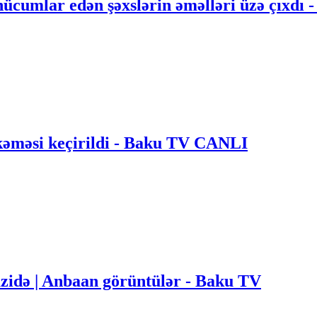
hücumlar edən şəxslərin əməlləri üzə çıxdı
əməsi keçirildi - Baku TV CANLI
zidə | Anbaan görüntülər - Baku TV