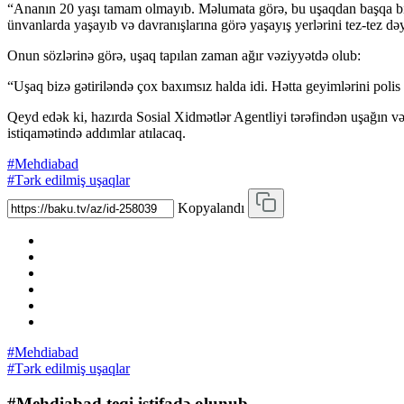
“Ananın 20 yaşı tamam olmayıb. Məlumata görə, bu uşaqdan başqa bir ö
ünvanlarda yaşayıb və davranışlarına görə yaşayış yerlərini tez-tez dəy
Onun sözlərinə görə, uşaq tapılan zaman ağır vəziyyətdə olub:
“Uşaq bizə gətiriləndə çox baxımsız halda idi. Hətta geyimlərini poli
Qeyd edək ki, hazırda Sosial Xidmətlər Agentliyi tərəfindən uşağın v
istiqamətində addımlar atılacaq.
#Mehdiabad
#Tərk edilmiş uşaqlar
Kopyalandı
#Mehdiabad
#Tərk edilmiş uşaqlar
#Mehdiabad teqi istifadə olunub