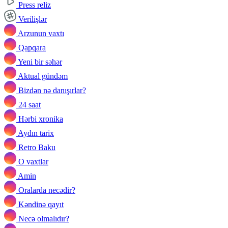
Press reliz
Verilişlər
Arzunun vaxtı
Qapqara
Yeni bir səhər
Aktual gündəm
Bizdən nə danışırlar?
24 saat
Hərbi xronika
Aydın tarix
Retro Baku
O vaxtlar
Amin
Oralarda necədir?
Kəndinə qayıt
Necə olmalıdır?