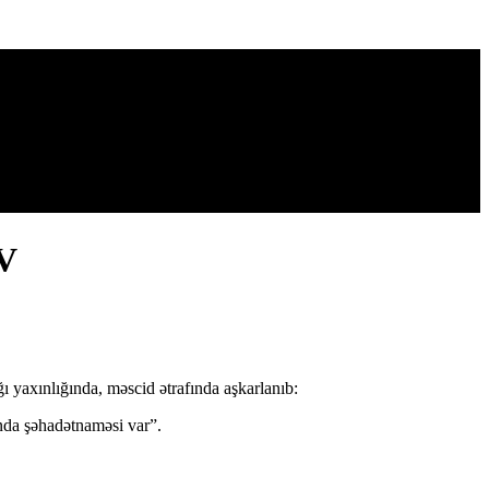
TV
ı yaxınlığında, məscid ətrafında aşkarlanıb:
ında şəhadətnaməsi var”.