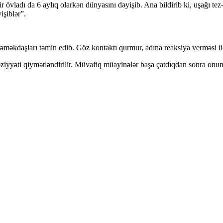
vladı da 6 aylıq olarkən dünyasını dəyişib. Ana bildirib ki, uşağı tez
işiblər”.
s əməkdaşları təmin edib. Göz kontaktı qurmur, adına reaksiya verməsi ü
əziyyəti qiymətləndirilir. Müvafiq müayinələr başa çatdıqdan sonra onun