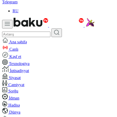
Telegram
RU
Ana səhifə
Canlı
Kəşf et
Texnologiya
İqtisadiyyat
Siyasət
Cəmiyyət
Sorğu
İdman
Hadisə
Dünya