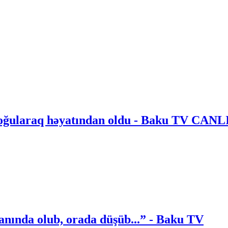
 boğularaq həyatından oldu - Baku TV CANL
 yanında olub, orada düşüb...” - Baku TV