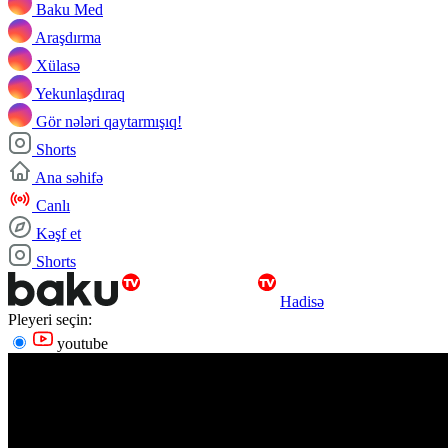
Baku Med
Araşdırma
Xülasə
Yekunlaşdıraq
Gör nələri qaytarmışıq!
Shorts
Ana səhifə
Canlı
Kəşf et
Shorts
Hadisə
Pleyeri seçin:
youtube