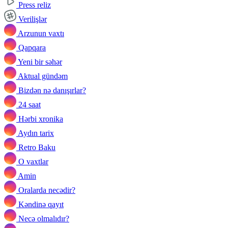
Press reliz
Verilişlər
Arzunun vaxtı
Qapqara
Yeni bir səhər
Aktual gündəm
Bizdən nə danışırlar?
24 saat
Hərbi xronika
Aydın tarix
Retro Baku
O vaxtlar
Amin
Oralarda necədir?
Kəndinə qayıt
Necə olmalıdır?