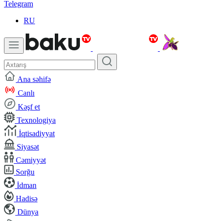
Telegram
RU
Ana səhifə
Canlı
Kəşf et
Texnologiya
İqtisadiyyat
Siyasət
Cəmiyyət
Sorğu
İdman
Hadisə
Dünya