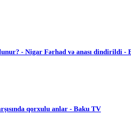
lunur? - Nigar Fərhad və anası dindirildi -
arşısında qorxulu anlar - Baku TV