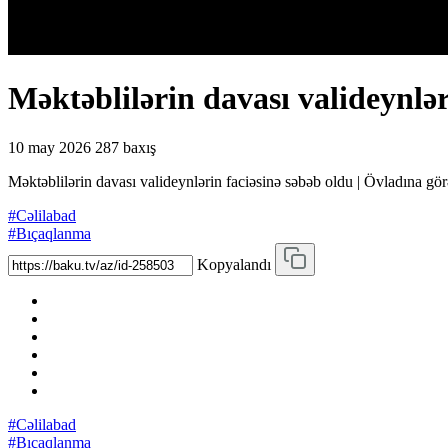
Məktəblilərin davası valideynlə
10 may 2026
287 baxış
Məktəblilərin davası valideynlərin faciəsinə səbəb oldu | Övladına gö
#Cəlilabad
#Bıçaqlanma
Kopyalandı
#Cəlilabad
#Bıçaqlanma