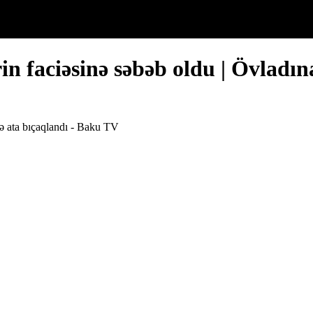
rin faciəsinə səbəb oldu | Övladı
rə ata bıçaqlandı - Baku TV