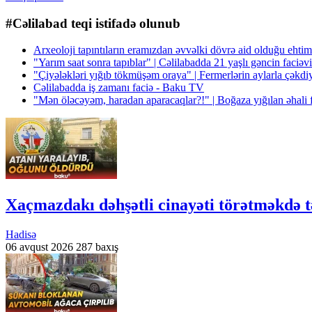
#Cəlilabad teqi istifadə olunub
Arxeoloji tapıntıların eramızdan əvvəlki dövrə aid olduğu ehtim
"Yarım saat sonra tapıblar" | Cəlilabadda 21 yaşlı gəncin faciə
"Çiyələkləri yığıb tökmüşəm oraya" | Fermerlərin aylarla çəkd
Cəlilabadda iş zamanı faciə - Baku TV
"Mən öləcəyəm, haradan aparacaqlar?!" | Boğaza yığılan əhali 
Xaçmazdakı dəhşətli cinayəti törətməkdə 
Hadisə
06 avqust 2026
287 baxış