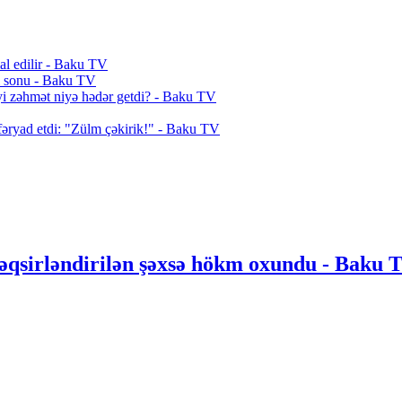
al edilir - Baku TV
vi sonu - Baku TV
iyi zəhmət niyə hədər getdi? - Baku TV
fəryad etdi: "Zülm çəkirik!" - Baku TV
təqsirləndirilən şəxsə hökm oxundu - Baku 