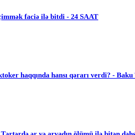
çimmək faciə ilə bitdi - 24 SAAT
ktoker haqqında hansı qərarı verdi? - Baku
 Tərtərdə ər və arvadın ölümü ilə bitən dəhş