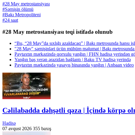
#28 May metrostansiyası
#Sərnişin ölümü
#Bakı Metropoliteni
#24 saat
#28 May metrostansiyası teqi istifadə olunub
“Bu, “28 May”da sıxlığı azaldacaq” | Bakı metrosunda hansı iş
"28 May" sərnişinləri üçün mühüm məlumat | Bakı metrosunda t
Paytaxtın mərkəzində qorxulu yanğın | FHN hadisə yerindən gö
Yanğın baş verən ərazidən bağlantı | Baku TV hadisə yerində
Paytaxtın mərkəzində yaşayış binasında yanğın | Anbaan video
Cəlilabadda dəhşətli qəza | İçində körpə o
Hadisə
07 avqust 2026
355 baxış