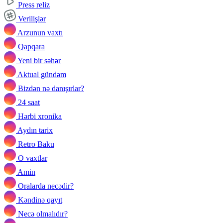
Press reliz
Verilişlər
Arzunun vaxtı
Qapqara
Yeni bir səhər
Aktual gündəm
Bizdən nə danışırlar?
24 saat
Hərbi xronika
Aydın tarix
Retro Baku
O vaxtlar
Amin
Oralarda necədir?
Kəndinə qayıt
Necə olmalıdır?