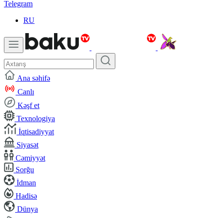
Telegram
RU
Ana səhifə
Canlı
Kəşf et
Texnologiya
İqtisadiyyat
Siyasət
Cəmiyyət
Sorğu
İdman
Hadisə
Dünya