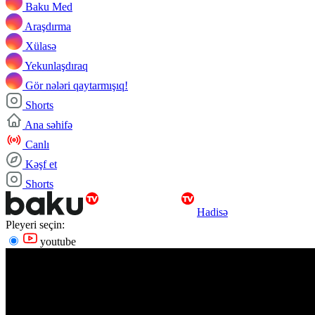
Baku Med
Araşdırma
Xülasə
Yekunlaşdıraq
Gör nələri qaytarmışıq!
Shorts
Ana səhifə
Canlı
Kəşf et
Shorts
Hadisə
Pleyeri seçin:
youtube