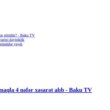
lər görülür? - Baku TV
arixi dəyişiklik
rüntülər yaydı
lmaqla 4 nəfər xəsarət alıb - Baku TV