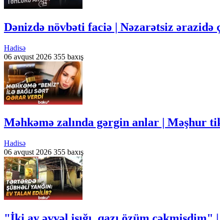
Dənizdə növbəti faciə | Nəzarətsiz ərazidə 
Hadisə
06 avqust 2026
355 baxış
Məhkəmə zalında gərgin anlar | Məşhur ti
Hadisə
06 avqust 2026
355 baxış
"İki ay əvvəl işığı, qazı özüm çəkmişdim" |