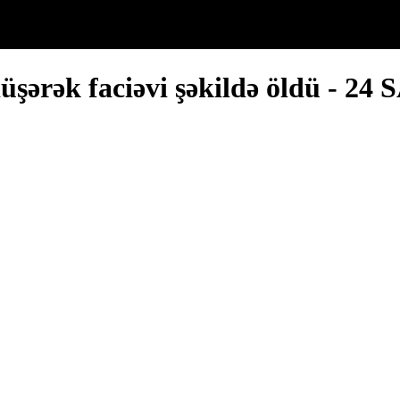
üşərək faciəvi şəkildə öldü - 24