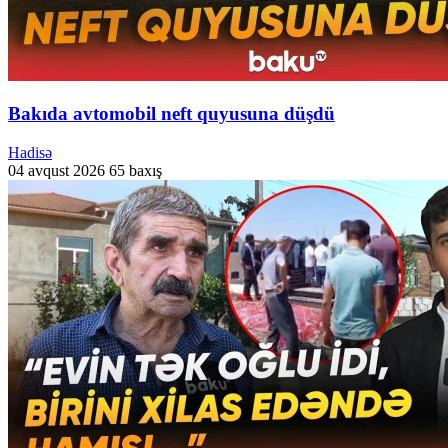
Bakıda avtomobil neft quyusuna düşdü
Hadisə
04 avqust 2026
65 baxış