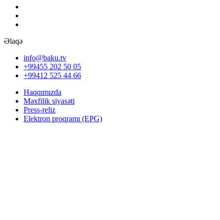
Əlaqə
info@baku.tv
+99455 202 50 05
+99412 525 44 66
Haqqımızda
Məxfilik siyasəti
Press-reliz
Elektron proqramı (EPG)