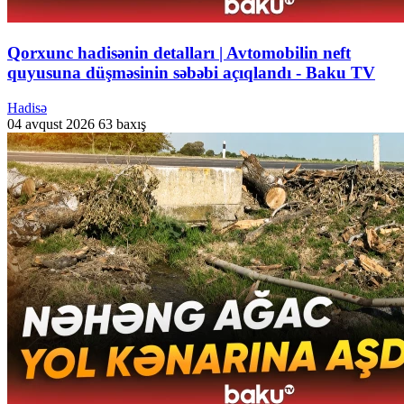
Qorxunc hadisənin detalları | Avtomobilin neft
quyusuna düşməsinin səbəbi açıqlandı - Baku TV
Hadisə
04 avqust 2026
63 baxış