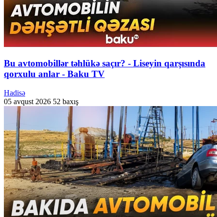
Bu avtomobillər təhlükə saçır? - Liseyin qarşısında
qorxulu anlar - Baku TV
Hadisə
05 avqust 2026
52 baxış