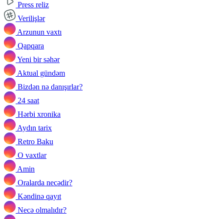
Press reliz
Verilişlər
Arzunun vaxtı
Qapqara
Yeni bir səhər
Aktual gündəm
Bizdən nə danışırlar?
24 saat
Hərbi xronika
Aydın tarix
Retro Baku
O vaxtlar
Amin
Oralarda necədir?
Kəndinə qayıt
Necə olmalıdır?