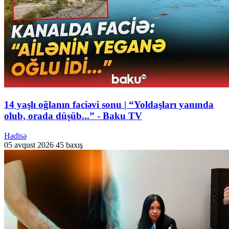
14 yaşlı oğlanın faciəvi sonu | “Yoldaşları yanında
olub, orada düşüb...” - Baku TV
Hadisə
05 avqust 2026
45 baxış