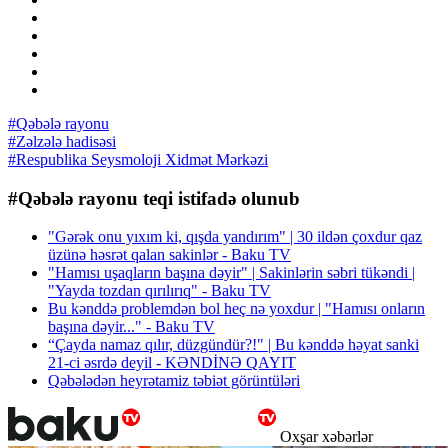
#Qəbələ rayonu
#Zəlzələ hadisəsi
#Respublika Seysmoloji Xidmət Mərkəzi
#Qəbələ rayonu teqi istifadə olunub
"Gərək onu yıxım ki, qışda yandırım" | 30 ildən çoxdur qaz
üzünə həsrət qalan sakinlər - Baku TV
"Hamısı uşaqların başına dəyir" | Sakinlərin səbri tükəndi |
"Yayda tozdan qırılırıq" - Baku TV
Bu kənddə problemdən bol heç nə yoxdur | "Hamısı onların
başına dəyir..." - Baku TV
“Çayda namaz qılır, düzgündür?!" | Bu kənddə həyat sanki
21-ci əsrdə deyil - KƏNDİNƏ QAYIT
Qəbələdən heyrətamiz təbiət görüntüləri
Oxşar xəbərlər