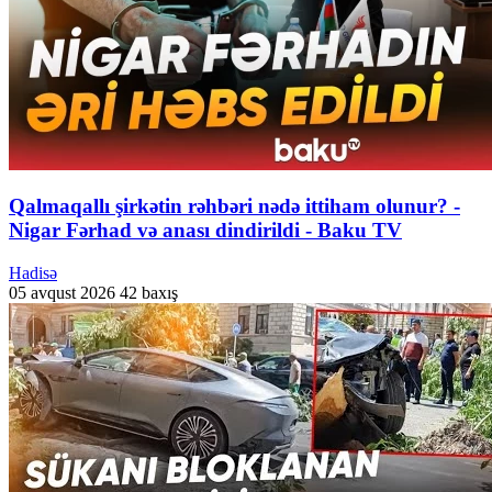
Qalmaqallı şirkətin rəhbəri nədə ittiham olunur? -
Nigar Fərhad və anası dindirildi - Baku TV
Hadisə
05 avqust 2026
42 baxış