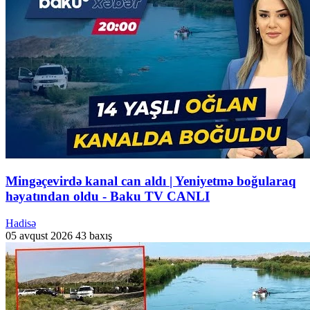
Mingəçevirdə kanal can aldı | Yeniyetmə boğularaq
həyatından oldu - Baku TV CANLI
Hadisə
05 avqust 2026
43 baxış