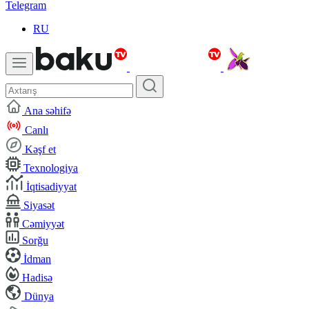
Telegram
RU
Ana səhifə
Canlı
Kəşf et
Texnologiya
İqtisadiyyat
Siyasət
Cəmiyyət
Sorğu
İdman
Hadisə
Dünya