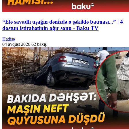
“Elə savadlı uşağın dənizdə o şəkildə batması...” | 4
dostun istirahətinin ağır sonu - Baku TV
Hadisə
04 avqust 2026
62 baxış