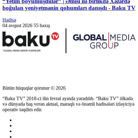
“Yetim böyümüşdülər” | Əmisi ilə birlikdə Xəzərdə
boğulan yeniyetmənin qohumları danışdı - Baku TV
Hadisə
04 avqust 2026
55 baxış
Bütün hüquqlar qorunur © 2026
“Baku TV” 2018-ci ilin fevral ayında yaradılıb. “Baku TV” ölkədə
və dünyada baş verən aktual, maraqlı və önəmli hadisələri izləyiciyə
operativ təqdim edir.