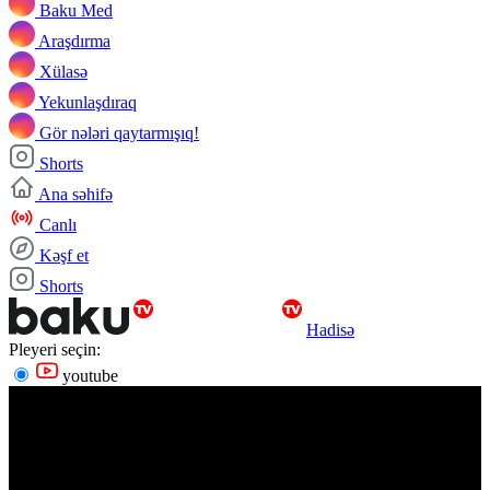
Baku Med
Araşdırma
Xülasə
Yekunlaşdıraq
Gör nələri qaytarmışıq!
Shorts
Ana səhifə
Canlı
Kəşf et
Shorts
Hadisə
Pleyeri seçin:
youtube