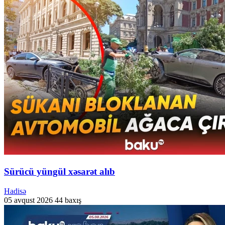
Sürücü yüngül xəsarət alıb
Hadisə
05 avqust 2026
44 baxış