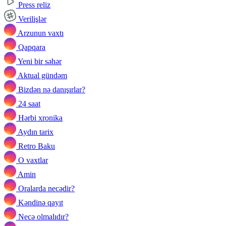
Press reliz
Verilişlər
Arzunun vaxtı
Qapqara
Yeni bir səhər
Aktual gündəm
Bizdən nə danışırlar?
24 saat
Hərbi xronika
Aydın tarix
Retro Baku
O vaxtlar
Amin
Oralarda necədir?
Kəndinə qayıt
Necə olmalıdır?