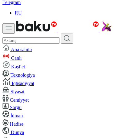
Telegram
RU
Ana səhifə
Canlı
Kəşf et
Texnologiya
İqtisadiyyat
Siyasət
Cəmiyyət
Sorğu
İdman
Hadisə
Dünya