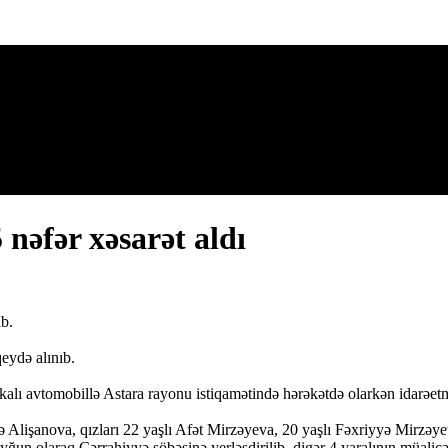
 nəfər xəsarət aldı
ib.
eydə alınıb.
alı avtomobillə Astara rayonu istiqamətində hərəkətdə olarkən idarəetmə
ə Alişanova, qızları 22 yaşlı Afət Mirzəyeva, 20 yaşlı Fəxriyyə Mirzəye
ğun olaraq Cərrahiyyə şöbəsinə yerləşdirilib, digər 4 yaralının müalicə