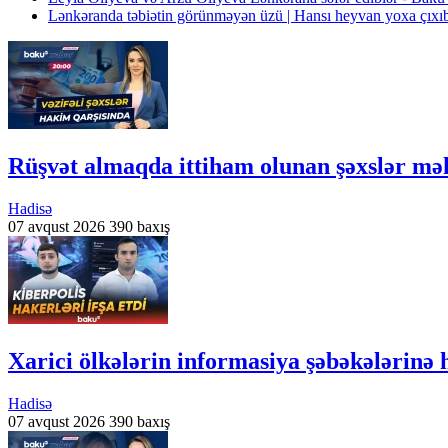
Lənkəranda təbiətin görünməyən üzü | Hansı heyvan yoxa çıxı
Rüşvət almaqda ittiham olunan şəxslər
Hadisə
07 avqust 2026
390 baxış
Xarici ölkələrin informasiya şəbəkələrinə 
Hadisə
07 avqust 2026
390 baxış