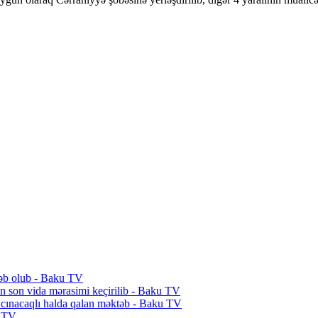
əbəb olub - Baku TV
n son vida mərasimi keçirilib - Baku TV
 Acınacaqlı halda qalan məktəb - Baku TV
u TV