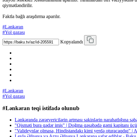
qiymətləndirilir.
Faktla bağlı araşdırma aparılır.
#Lənkəran
#Yol qəzası
Kopyalandı
#Lənkəran
#Yol qəzası
#Lənkəran teqi istifadə olunub
Lənkəranda zərərvericilərin artması sakinlərin narahatlığına s
"Qisməti bura qədər imiş" | Doğma qəsəbədə gəmi kapitanı üçü
"Valideynlər olmasa, Hindistandakı kimi yerdə oturacaqdıq" |
Leyla Əliyeva və Arzu Əliyeva Lənkərana səfər ediblər - Bak