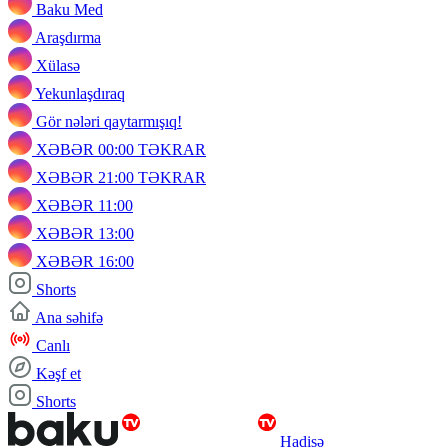
Baku Med
Araşdırma
Xülasə
Yekunlaşdıraq
Gör nələri qaytarmışıq!
XƏBƏR 00:00 TƏKRAR
XƏBƏR 21:00 TƏKRAR
XƏBƏR 11:00
XƏBƏR 13:00
XƏBƏR 16:00
Shorts
Ana səhifə
Canlı
Kəşf et
Shorts
Hadisə