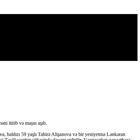
ni itirib və maşın aşıb.
va, baldızı 59 yaşlı Tahirə Alişanova və bir yeniyetmə Lənkəran
si Təcili yardım şöbəsində davam etdirilir. Vəziyyətləri qənaətbəxş