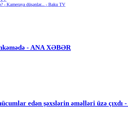
b? - Kameraya düşənlər... - Baku TV
 məhkəmədə - ANA XƏBƏR
hücumlar edən şəxslərin əməlləri üzə çıxdı