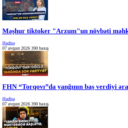
Məşhur tiktoker "Arzum"un növbəti məhk
Hadisə
07 avqust 2026
390 baxış
FHN “Torqovı”da yanğının baş verdiyi əra
Hadisə
07 avqust 2026
390 baxış