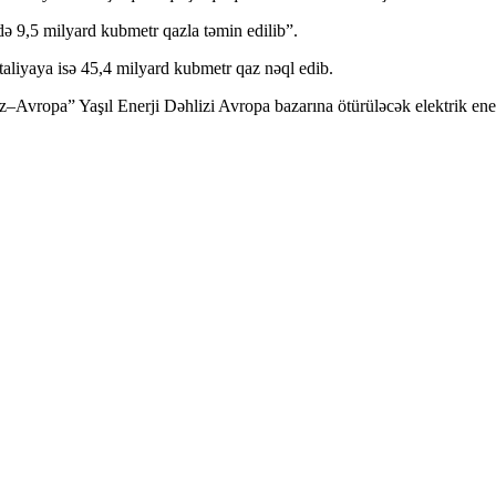
ə 9,5 milyard kubmetr qazla təmin edilib”.
aliyaya isə 45,4 milyard kubmetr qaz nəql edib.
iz–Avropa” Yaşıl Enerji Dəhlizi Avropa bazarına ötürüləcək elektrik en