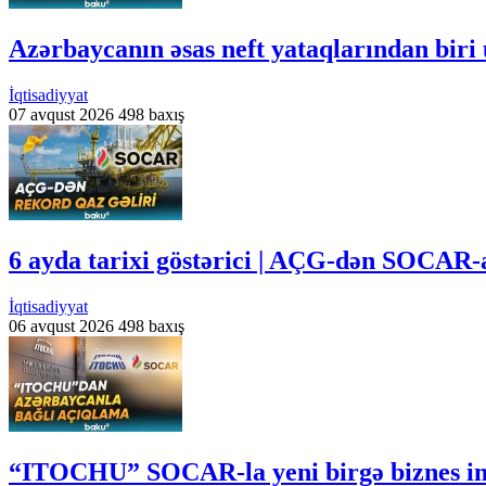
Azərbaycanın əsas neft yataqlarından biri 
İqtisadiyyat
07 avqust 2026
498 baxış
6 ayda tarixi göstərici | AÇG-dən SOCAR-a
İqtisadiyyat
06 avqust 2026
498 baxış
“ITOCHU” SOCAR-la yeni birgə biznes imk