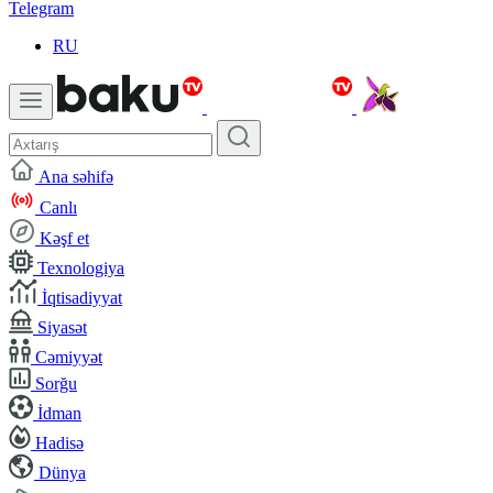
Telegram
RU
Ana səhifə
Canlı
Kəşf et
Texnologiya
İqtisadiyyat
Siyasət
Cəmiyyət
Sorğu
İdman
Hadisə
Dünya