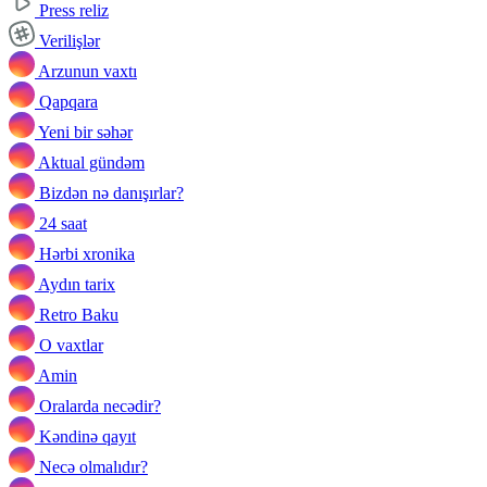
Press reliz
Verilişlər
Arzunun vaxtı
Qapqara
Yeni bir səhər
Aktual gündəm
Bizdən nə danışırlar?
24 saat
Hərbi xronika
Aydın tarix
Retro Baku
O vaxtlar
Amin
Oralarda necədir?
Kəndinə qayıt
Necə olmalıdır?