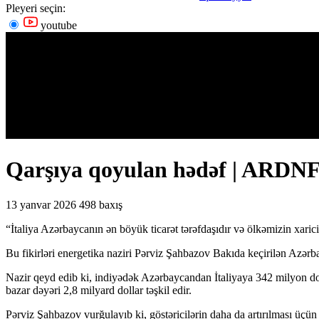
Pleyeri seçin:
youtube
Qarşıya qoyulan hədəf | ARDNF-n
13 yanvar 2026
498 baxış
“İtaliya Azərbaycanın ən böyük ticarət tərəfdaşıdır və ölkəmizin xarici
Bu fikirləri energetika naziri Pərviz Şahbazov Bakıda keçirilən Azərb
Nazir qeyd edib ki, indiyədək Azərbaycandan İtaliyaya 342 milyon doll
bazar dəyəri 2,8 milyard dollar təşkil edir.
Pərviz Şahbazov vurğulayıb ki, göstəricilərin daha da artırılması üçün