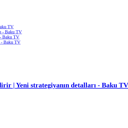
 Baku TV
dib - Baku TV
ı - Baku TV
ıb - Baku TV
rir | Yeni strategiyanın detalları - Baku T