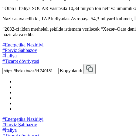
“Ötən il İtaliya SOCAR vasitəsilə 10,34 milyon ton neft və ümumilikd
Nazir əlavə edib ki, TAP indiyədək Avropaya 54,3 milyard kubmetr, İt
“2032-ci ildən mərhələli şəkildə istismara veriləcək “Xəzər–Qara dən
nazir əlavə edib.
#Energetika Nazirliyi
#Pərviz Şahbazov
#İtaliya
#Ticarət dövriyyəsi
Kopyalandı
#Energetika Nazirliyi
#Pərviz Şahbazov
#İtaliya
#Ticarət dövriyyəsi