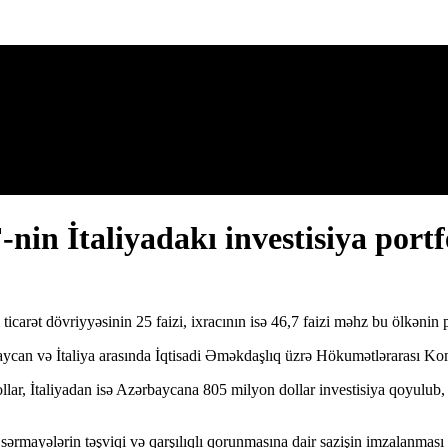
in İtaliyadakı investisiya portf
 ticarət dövriyyəsinin 25 faizi, ixracının isə 46,7 faizi məhz bu ölkənin
aycan və İtaliya arasında İqtisadi Əməkdaşlıq üzrə Hökumətlərarası Komi
ar, İtaliyadan isə Azərbaycana 805 milyon dollar investisiya qoyulub, 
 sərmayələrin təşviqi və qarşılıqlı qorunmasına dair sazişin imzalanması 