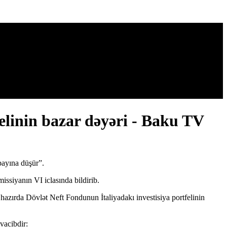
elinin bazar dəyəri - Baku TV
 payına düşür”.
ssiyanın VI iclasında bildirib.
hazırda Dövlət Neft Fondunun İtaliyadakı investisiya portfelinin
vacibdir: