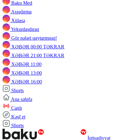
Baku Med
Araşdırma
Xülasə
Yekunlaşdıraq
Gör nələri qaytarmışıq!
XƏBƏR 00:00 TƏKRAR
XƏBƏR 21:00 TƏKRAR
XƏBƏR 11:00
XƏBƏR 13:00
XƏBƏR 16:00
Shorts
Ana səhifə
Canlı
Kəşf et
Shorts
İqtisadiyyat