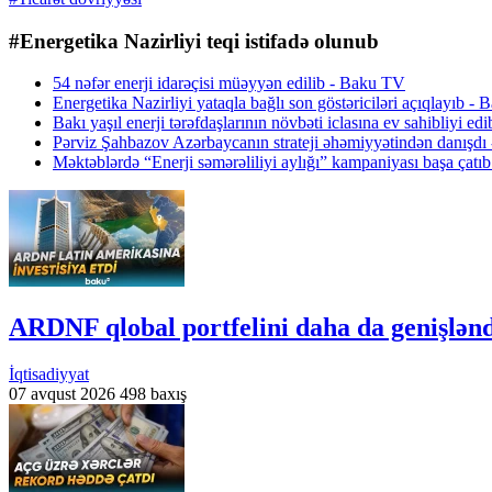
#Energetika Nazirliyi teqi istifadə olunub
54 nəfər enerji idarəçisi müəyyən edilib - Baku TV
Energetika Nazirliyi yataqla bağlı son göstəriciləri açıqlayıb -
Bakı yaşıl enerji tərəfdaşlarının növbəti iclasına ev sahibliyi e
Pərviz Şahbazov Azərbaycanın strateji əhəmiyyətindən danışd
Məktəblərdə “Enerji səmərəliliyi aylığı” kampaniyası başa çat
ARDNF qlobal portfelini daha da genişləndi
İqtisadiyyat
07 avqust 2026
498 baxış