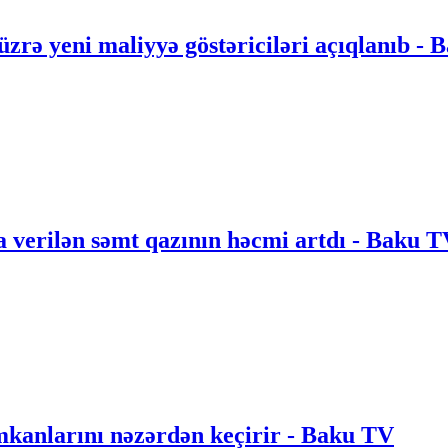
üzrə yeni maliyyə göstəriciləri açıqlanıb -
 verilən səmt qazının həcmi artdı - Baku 
anlarını nəzərdən keçirir - Baku TV