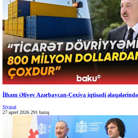
İlham Əliyev Azərbaycan-Çexiya iqtisadi əlaqələrind
Siyasət
27 aprel 2026
291 baxış