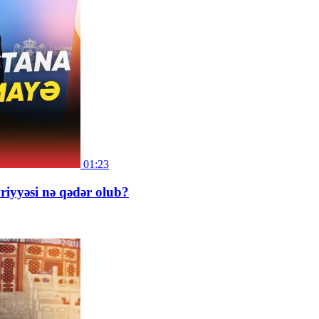
01:23
riyyəsi nə qədər olub?