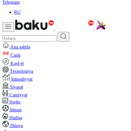
Telegram
RU
Ana səhifə
Canlı
Kəşf et
Texnologiya
İqtisadiyyat
Siyasət
Cəmiyyət
Sorğu
İdman
Hadisə
Dünya