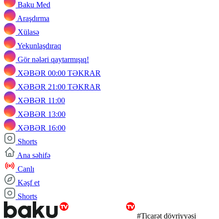
Baku Med
Araşdırma
Xülasə
Yekunlaşdıraq
Gör nələri qaytarmışıq!
XƏBƏR 00:00 TƏKRAR
XƏBƏR 21:00 TƏKRAR
XƏBƏR 11:00
XƏBƏR 13:00
XƏBƏR 16:00
Shorts
Ana səhifə
Canlı
Kəşf et
Shorts
#Ticarət dövriyyəsi