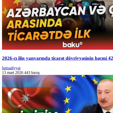
2026-cı ilin yanvarında ticarət dövriyyəsinin həcmi 4
İqtisadiyyat
13 mart 2026
443 baxış