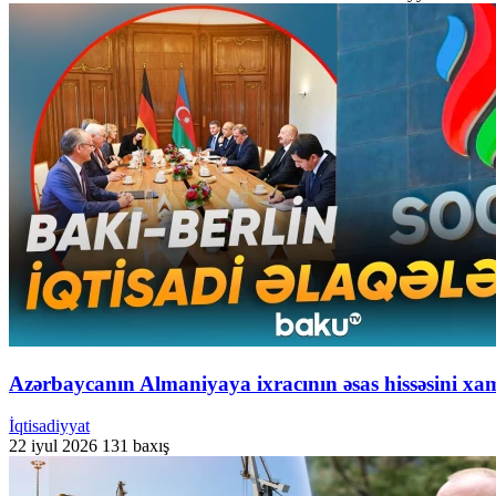
Azərbaycanın Almaniyaya ixracının əsas hissəsini xam
İqtisadiyyat
22 iyul 2026
131 baxış