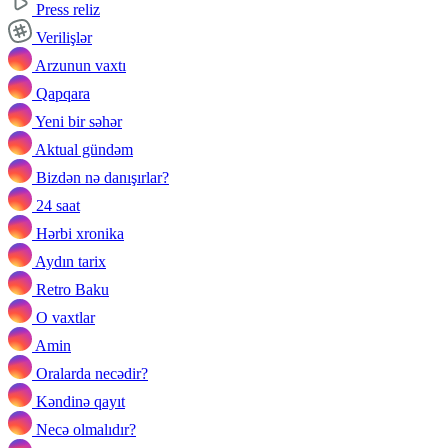
Press reliz
Verilişlər
Arzunun vaxtı
Qapqara
Yeni bir səhər
Aktual gündəm
Bizdən nə danışırlar?
24 saat
Hərbi xronika
Aydın tarix
Retro Baku
O vaxtlar
Amin
Oralarda necədir?
Kəndinə qayıt
Necə olmalıdır?