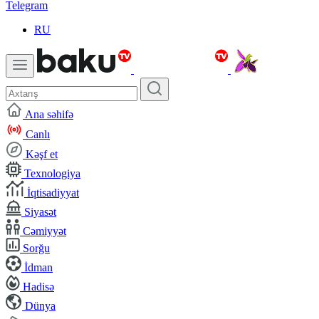
Telegram
RU
Ana səhifə
Canlı
Kəşf et
Texnologiya
İqtisadiyyat
Siyasət
Cəmiyyət
Sorğu
İdman
Hadisə
Dünya