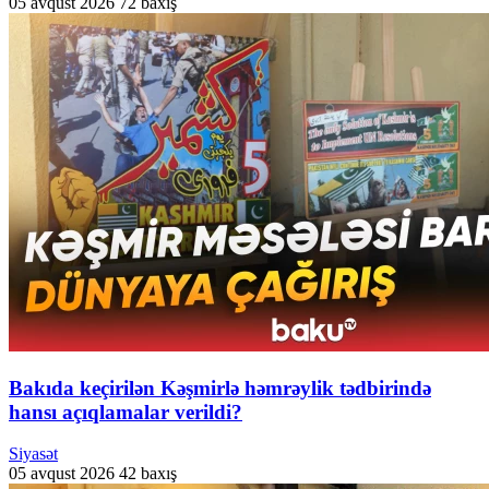
05 avqust 2026
72 baxış
Bakıda keçirilən Kəşmirlə həmrəylik tədbirində
hansı açıqlamalar verildi?
Siyasət
05 avqust 2026
42 baxış