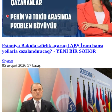
Estoniya Bakıda səfirlik açacaq | ABŞ İranı hansı
yollarla cəzalandıracaq? - YENİ BİR SƏHƏR
Siyasət
05 avqust 2026
57 baxış