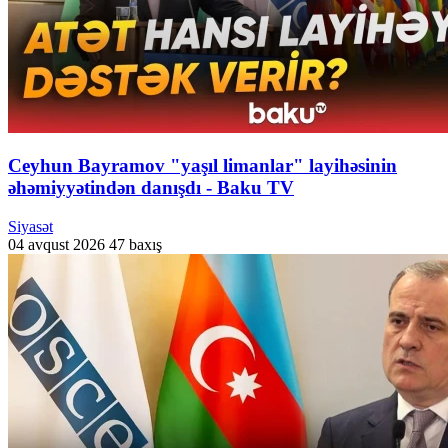
Ceyhun Bayramov "yaşıl limanlar" layihəsinin
əhəmiyyətindən danışdı - Baku TV
Siyasət
04 avqust 2026
47 baxış