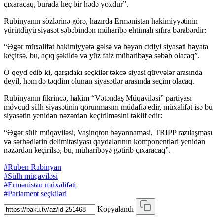
çıxaracaq, burada heç bir hədə yoxdur”.
Rubinyanın sözlərinə görə, hazırda Ermənistan hakimiyyətinin
yürütdüyü siyasət səbəbindən müharibə ehtimalı sıfıra bərabərdir:
“Əgər müxalifət hakimiyyətə gəlsə və bəyan etdiyi siyasəti həyata
keçirsə, bu, açıq şəkildə və yüz faiz müharibəyə səbəb olacaq”.
O qeyd edib ki, qarşıdakı seçkilər təkcə siyasi qüvvələr arasında
deyil, həm də təqdim olunan siyasətlər arasında seçim olacaq.
Rubinyanın fikrincə, hakim “Vətəndaş Müqaviləsi” partiyası
mövcud sülh siyasətinin qorunmasını müdafiə edir, müxalifət isə bu
siyasətin yenidən nəzərdən keçirilməsini təklif edir:
“Əgər sülh müqaviləsi, Vaşinqton bəyannaməsi, TRIPP razılaşması
və sərhədlərin delimitasiyası qaydalarının komponentləri yenidən
nəzərdən keçirilsə, bu, müharibəyə gətirib çıxaracaq”.
#Ruben Rubinyan
#Sülh müqaviləsi
#Ermənistan müxalifəti
#Parlament seçkiləri
Kopyalandı