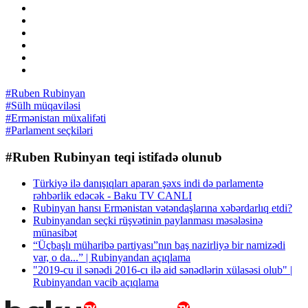
#Ruben Rubinyan
#Sülh müqaviləsi
#Ermənistan müxalifəti
#Parlament seçkiləri
#Ruben Rubinyan teqi istifadə olunub
Türkiyə ilə danışıqları aparan şəxs indi də parlamentə
rəhbərlik edəcək - Baku TV CANLI
Rubinyan hansı Ermənistan vətəndaşlarına xəbərdarlıq etdi?
Rubinyandan seçki rüşvətinin paylanması məsələsinə
münasibət
“Üçbaşlı müharibə partiyası”nın baş nazirliyə bir namizədi
var, o da...” | Rubinyandan açıqlama
"2019-cu il sənədi 2016-cı ilə aid sənədlərin xülasəsi olub" |
Rubinyandan vacib açıqlama