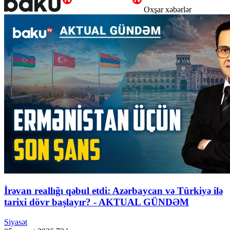
Oxşar xəbərlər
İrəvan reallığı qəbul etdi: Azərbaycan və Türkiyə ilə
tarixi dövr başlayır? - AKTUAL GÜNDƏM
Siyasət