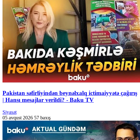
Pakistan səfirliyindən beynəlxalq ictimaiyyətə çağırış
| Hansı mesajlar verildi? - Baku TV
Siyasət
05 avqust 2026
57 baxış