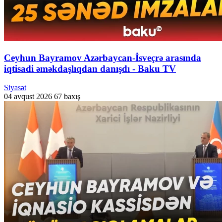
Ceyhun Bayramov Azərbaycan-İsveçrə arasında
iqtisadi əməkdaşlıqdan danışdı - Baku TV
Siyasət
04 avqust 2026
67 baxış