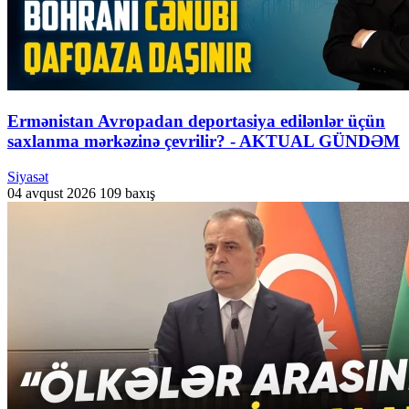
Ermənistan Avropadan deportasiya edilənlər üçün
saxlanma mərkəzinə çevrilir? - AKTUAL GÜNDƏM
Siyasət
04 avqust 2026
109 baxış