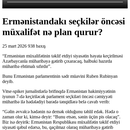
Ermənistandakı seçkilər öncəsi
müxalifət nə plan qurur?
25 mart 2026
938 baxış
“Ermənistan müxalifətinin təklif etdiyi siyasətin həyata keçirilməsi
Azərbaycanla müharibəyə gətirib çıxaracaq, halbuki hazırda
müharibə ehtimalı sıfırdır”.
Bunu Ermənistan parlamentinin sədr müavini Ruben Rubinyan
deyib.
Vitse-spiker jurnalistlərlə brifinqdə Ermənistan hakimiyyətinin
iyunun 7-də keçiriləcək parlament seçkiləri öncəsi cəmiyyəti
müharibə ilə hədələdiyi barədə tənqidlərə belə cavab verib:
“Gəlin əvvəlcə hədənin nə demək olduğunu təhlil edək. Hədə o
zaman olur ki, kimsə deyir: “Bunu etsən, sənin üçün pis olacaq”.
Biz isə deyirik: Ermənistan Respublikası müxalifətin təklif etdiyi
siyasəti qəbul edərsə, bu, qaçılmaz olaraq müharibəyə gətirib