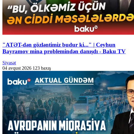
"ATƏT-dən gözləntimiz budur ki..." | Ceyhun
Bayramov mina problemindən danışdı - Baku TV
Siyasət
04 avqust 2026
123 baxış