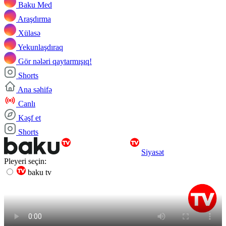
Baku Med
Araşdırma
Xülasə
Yekunlaşdıraq
Gör nələri qaytarmışıq!
Shorts
Ana səhifə
Canlı
Kəşf et
Shorts
Siyasət
Pleyeri seçin:
baku tv