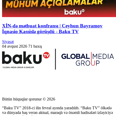
XİN-də mətbuat konfransı | Ceyhun Bayramov
İqnasio Kassislə görüşdü - Baku TV
Siyasət
04 avqust 2026
71 baxış
Bütün hüquqlar qorunur © 2026
“Baku TV” 2018-ci ilin fevral ayında yaradılıb. “Baku TV” ölkədə
və dünyada baş verən aktual, maraqlı və önəmli hadisələri izləyiciyə