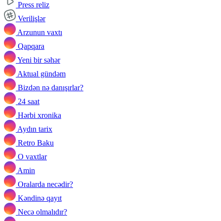
Press reliz
Verilişlər
Arzunun vaxtı
Qapqara
Yeni bir səhər
Aktual gündəm
Bizdən nə danışırlar?
24 saat
Hərbi xronika
Aydın tarix
Retro Baku
O vaxtlar
Amin
Oralarda necədir?
Kəndinə qayıt
Necə olmalıdır?