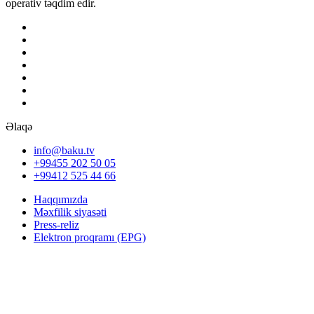
operativ təqdim edir.
Əlaqə
info@baku.tv
+99455 202 50 05
+99412 525 44 66
Haqqımızda
Məxfilik siyasəti
Press-reliz
Elektron proqramı (EPG)