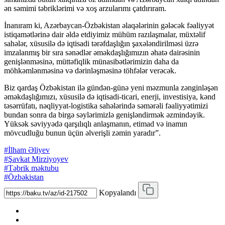
ən səmimi təbriklərimi və xoş arzularımı çatdırıram.
İnanıram ki, Azərbaycan-Özbəkistan əlaqələrinin gələcək fəaliyyət
istiqamətlərinə dair əldə etdiyimiz mühüm razılaşmalar, müxtəlif
sahələr, xüsusilə də iqtisadi tərəfdaşlığın şaxələndirilməsi üzrə
imzalanmış bir sıra sənədlər əməkdaşlığımızın əhatə dairəsinin
genişlənməsinə, müttəfiqlik münasibətlərimizin daha da
möhkəmlənməsinə və dərinləşməsinə töhfələr verəcək.
Biz qardaş Özbəkistan ilə gündən-günə yeni məzmunla zənginləşən
əməkdaşlığımızı, xüsusilə də iqtisadi-ticari, enerji, investisiya, kənd
təsərrüfatı, nəqliyyat-logistika sahələrində səmərəli fəaliyyətimizi
bundan sonra da birgə səylərimizlə genişləndirmək əzmindəyik.
Yüksək səviyyədə qarşılıqlı anlaşmanın, etimad və inamın
mövcudluğu bunun üçün əlverişli zəmin yaradır”.
#İlham Əliyev
#Şavkat Mirziyoyev
#Təbrik məktubu
#Özbəkistan
Kopyalandı