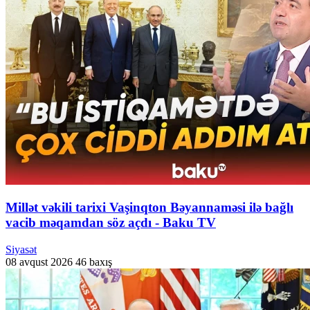
Millət vəkili tarixi Vaşinqton Bəyannaməsi ilə bağlı
vacib məqamdan söz açdı - Baku TV
Siyasət
08 avqust 2026
46 baxış