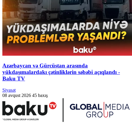
Azərbaycan və Gürcüstan arasında
yükdaşımalardakı çətinliklərin səbəbi açıqlandı -
Baku TV
Siyasət
08 avqust 2026
45 baxış