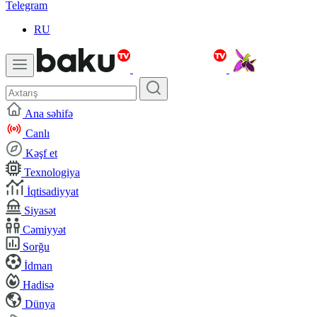
Telegram
RU
Ana səhifə
Canlı
Kəşf et
Texnologiya
İqtisadiyyat
Siyasət
Cəmiyyət
Sorğu
İdman
Hadisə
Dünya