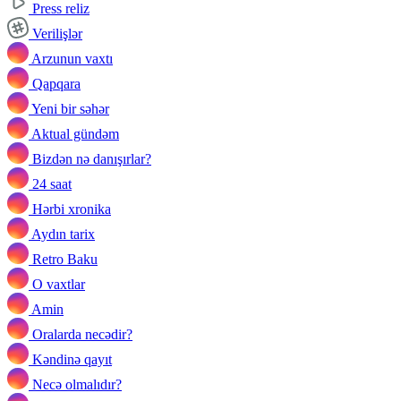
Press reliz
Verilişlər
Arzunun vaxtı
Qapqara
Yeni bir səhər
Aktual gündəm
Bizdən nə danışırlar?
24 saat
Hərbi xronika
Aydın tarix
Retro Baku
O vaxtlar
Amin
Oralarda necədir?
Kəndinə qayıt
Necə olmalıdır?