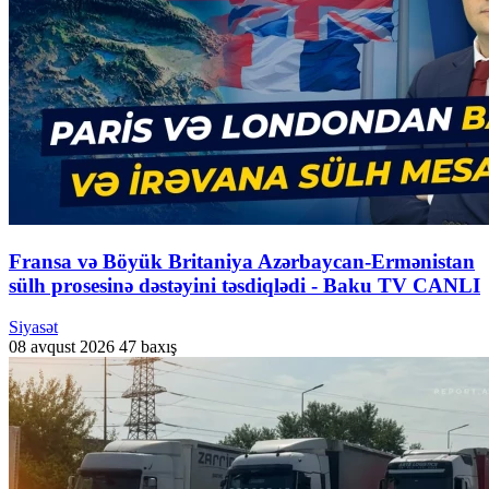
Fransa və Böyük Britaniya Azərbaycan-Ermənistan
sülh prosesinə dəstəyini təsdiqlədi - Baku TV CANLI
Siyasət
08 avqust 2026
47 baxış