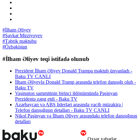
#İlham Əliyev
#Şavkat Mirziyoyev
#Təbrik məktubu
#Özbəkistan
#İlham Əliyev teqi istifadə olunub
Prezident İlham Əliyev Donald Trampa məktub ünvanladı -
Baku TV CANLI
İlham Əliyevlə Donald Tramp arasında telefon danışığı olub -
Baku TV
Vaşinqton sammitinin birinci ildönümündə Paşinyan
Prezidentə zəng etdi - Baku TV
Azərbaycan və ABŞ liderləri arasında vacib müzakirə |
Telefon danışığının detalları - Baku TV CANLI
Nikol Paşinyan və İlham Əliyev arasındakı telefon danışığının
detalları
Oxşar xəbərlər