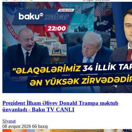
Prezident İlham Əliyev Donald Trampa məktub
ünvanladı - Baku TV CANLI
Siyasət
08 avqust 2026
66 baxış