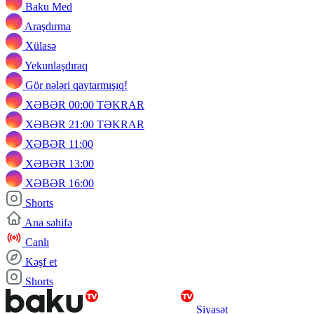
Baku Med
Araşdırma
Xülasə
Yekunlaşdıraq
Gör nələri qaytarmışıq!
XƏBƏR 00:00 TƏKRAR
XƏBƏR 21:00 TƏKRAR
XƏBƏR 11:00
XƏBƏR 13:00
XƏBƏR 16:00
Shorts
Ana səhifə
Canlı
Kəşf et
Shorts
Siyasət