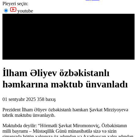
Pleyeri seçin:
youtube
İlham Əliyev özbəkistanlı
həmkarına məktub ünvanladı
01 sentyabr 2025
358 baxış
Prezident İlham Əliyev özbəkistanlı həmkarı Şavkat Mirziyoyevə
təbrik məktubu ünvanlayıb.
Məktubda deyilir: “Hörmətli Şavkat Miromonoviç, Özbəkistanın
milli bayramı – Müstəqillik Günü münasibətilə sizə və sizin
simanızda bütün xalqınıza öz adımdan və Azərbaycan xalqı adından