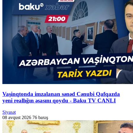
Vaşinqtonda imzalanan sənəd Cənubi Qafqazda
yeni reallığın əsasını qoydu - Baku TV CANLI
Siyasət
08 avqust 2026
76 baxış