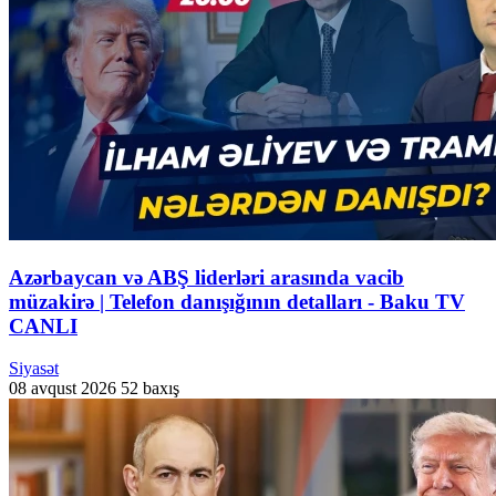
Azərbaycan və ABŞ liderləri arasında vacib
müzakirə | Telefon danışığının detalları - Baku TV
CANLI
Siyasət
08 avqust 2026
52 baxış