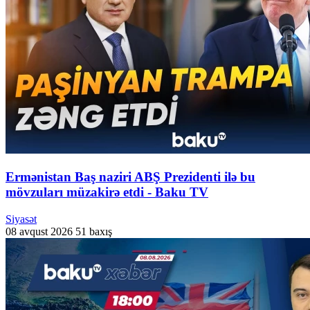
Ermənistan Baş naziri ABŞ Prezidenti ilə bu
mövzuları müzakirə etdi - Baku TV
Siyasət
08 avqust 2026
51 baxış