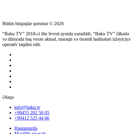
Bütün hüquqlar qorunur © 2026
“Baku TV” 2018-ci ilin fevral ayında yaradılıb. “Baku TV” ölkədə
və dünyada baş verən aktual, maraqlı və önəmli hadisələri izləyiciyə
operativ təqdim edir.
Əlaqə
info@baku.tv
+99455 202 50 05
+99412 525 44 66
Haqqımızda
Məxfilik siyasəti