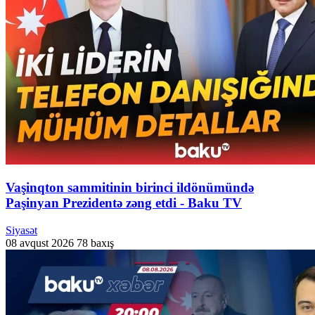
Vaşinqton sammitinin birinci ildönümündə
Paşinyan Prezidentə zəng etdi - Baku TV
Siyasət
08 avqust 2026
78 baxış