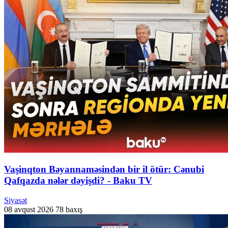
Vaşinqton Bəyannaməsindən bir il ötür: Cənubi
Qafqazda nələr dəyişdi? - Baku TV
Siyasət
08 avqust 2026
78 baxış