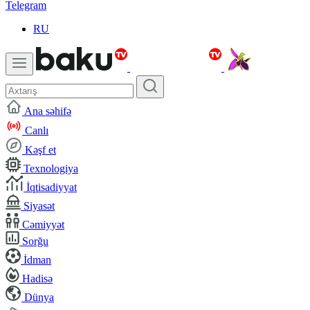
Telegram
RU
Ana səhifə
Canlı
Kəşf et
Texnologiya
İqtisadiyyat
Siyasət
Cəmiyyət
Sorğu
İdman
Hadisə
Dünya