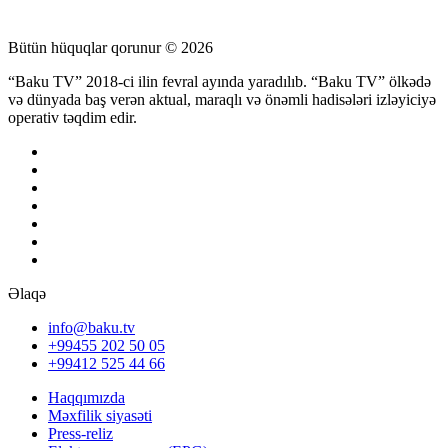
Bütün hüquqlar qorunur © 2026
“Baku TV” 2018-ci ilin fevral ayında yaradılıb. “Baku TV” ölkədə
və dünyada baş verən aktual, maraqlı və önəmli hadisələri izləyiciyə
operativ təqdim edir.
Əlaqə
info@baku.tv
+99455 202 50 05
+99412 525 44 66
Haqqımızda
Məxfilik siyasəti
Press-reliz