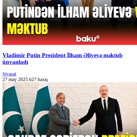
Vladimir Putin Prezident İlham Əliyevə məktub
ünvanladı
Siyasət
27 may 2025
627 baxış