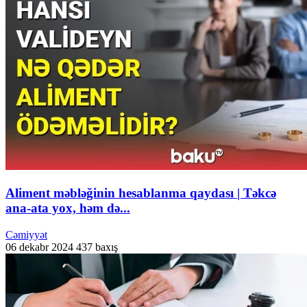
Aliment məbləğinin hesablanma qaydası | Təkcə
ana-ata yox, həm də...
Cəmiyyət
06 dekabr 2024
437 baxış