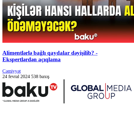
Alimentlərlə bağlı qaydalar dəyişilib? -
Ekspertlərdən açıqlama
Cəmiyyət
24 fevral 2024
538 baxış