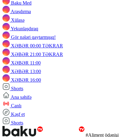
Baku Med
Araşdırma
Xülasə
Yekunlaşdıraq
Gör nələri qaytarmışıq!
XƏBƏR 00:00 TƏKRAR
XƏBƏR 21:00 TƏKRAR
XƏBƏR 11:00
XƏBƏR 13:00
XƏBƏR 16:00
Shorts
Ana səhifə
Canlı
Kəşf et
Shorts
#Aliment ödənişi