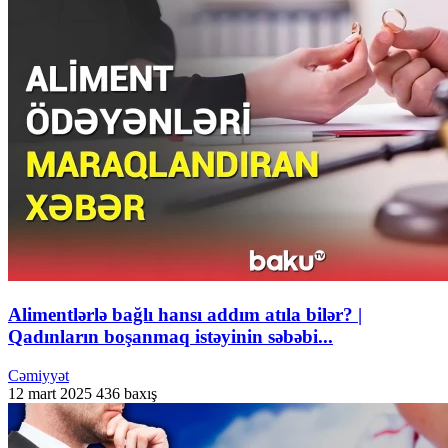
Alimentlərlə bağlı hansı addım atıla bilər? |
Qadınların boşanmaq istəyinin səbəbi...
Cəmiyyət
12 mart 2025
436 baxış