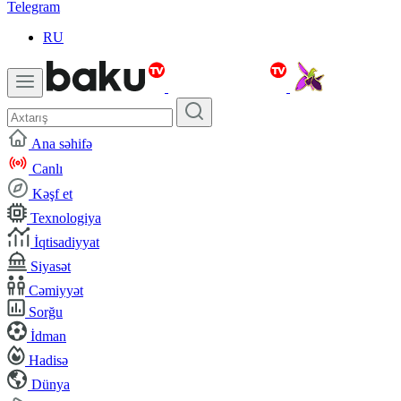
Telegram
RU
Ana səhifə
Canlı
Kəşf et
Texnologiya
İqtisadiyyat
Siyasət
Cəmiyyət
Sorğu
İdman
Hadisə
Dünya