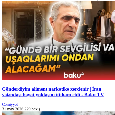
Göndərdiyim aliment narkotikə xərclənir | İran
vətəndaşı həyat yoldaşını ittiham etdi - Baku TV
Cəmiyyət
31 may 2026
229 baxış