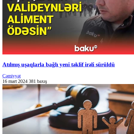
Atılmış uşaqlarla bağlı yeni təklif irəli sürüldü
Cəmiyyət
16 mart 2024
381 baxış