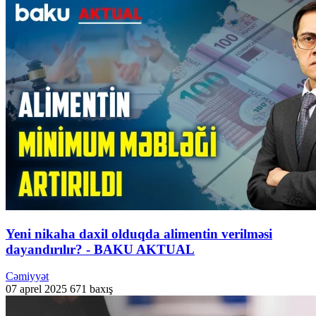
Yeni nikaha daxil olduqda alimentin verilməsi
dayandırılır? - BAKU AKTUAL
Cəmiyyət
07 aprel 2025
671 baxış