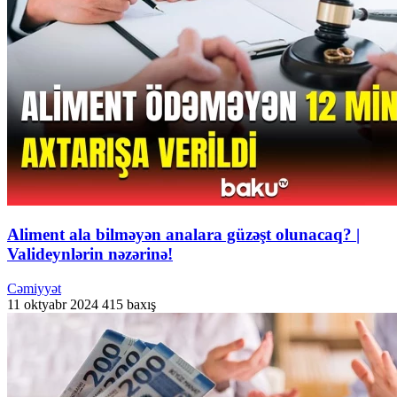
Aliment ala bilməyən analara güzəşt olunacaq? |
Valideynlərin nəzərinə!
Cəmiyyət
11 oktyabr 2024
415 baxış