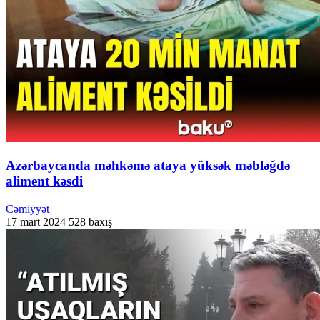
Azərbaycanda məhkəmə ataya yüksək məbləğdə
aliment kəsdi
Cəmiyyət
17 mart 2024
528 baxış