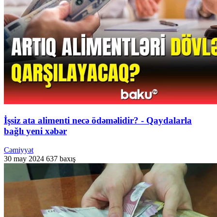
İşsiz ata alimenti necə ödəməlidir? - Qaydalarla
bağlı yeni xəbər
Cəmiyyət
30 may 2024
637 baxış