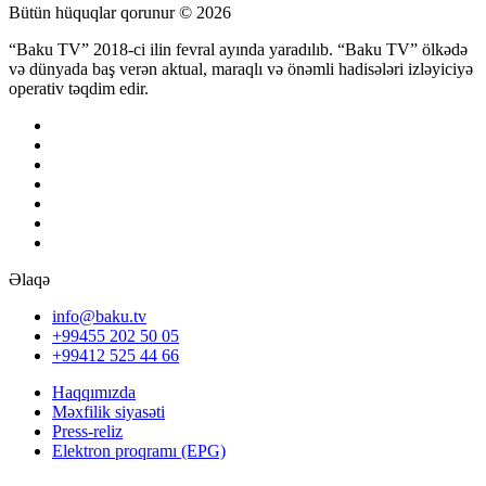
Bütün hüquqlar qorunur © 2026
“Baku TV” 2018-ci ilin fevral ayında yaradılıb. “Baku TV” ölkədə
və dünyada baş verən aktual, maraqlı və önəmli hadisələri izləyiciyə
operativ təqdim edir.
Əlaqə
info@baku.tv
+99455 202 50 05
+99412 525 44 66
Haqqımızda
Məxfilik siyasəti
Press-reliz
Elektron proqramı (EPG)