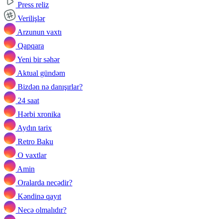
Press reliz
Verilişlər
Arzunun vaxtı
Qapqara
Yeni bir səhər
Aktual gündəm
Bizdən nə danışırlar?
24 saat
Hərbi xronika
Aydın tarix
Retro Baku
O vaxtlar
Amin
Oralarda necədir?
Kəndinə qayıt
Necə olmalıdır?