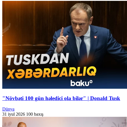
"Növbəti 100 gün həledici ola bilər" | Donald Tusk
Dünya
31 iyul 2026
100 baxış