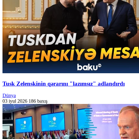
Tusk Zelenskinin qərarını "lazımsız" adlandırdı
Dünya
03 iyul 2026
186 baxış