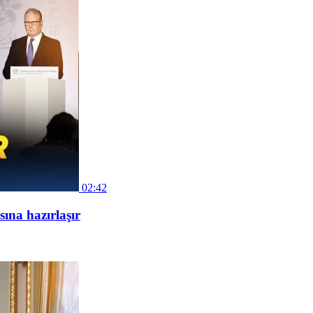
02:42
ına hazırlaşır