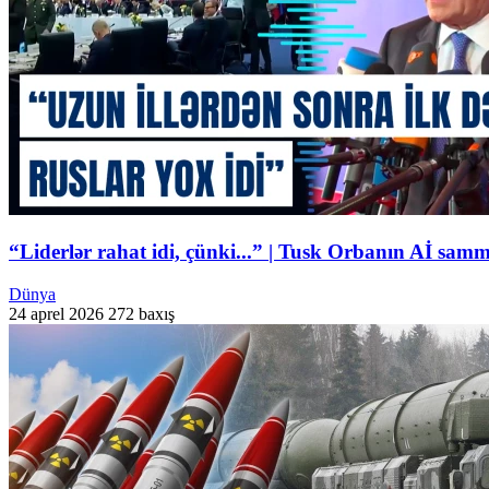
“Liderlər rahat idi, çünki...” | Tusk Orbanın Aİ samm
Dünya
24 aprel 2026
272 baxış