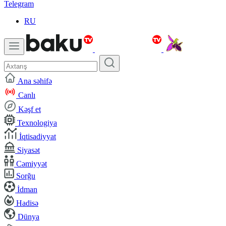
Telegram
RU
Ana səhifə
Canlı
Kəşf et
Texnologiya
İqtisadiyyat
Siyasət
Cəmiyyət
Sorğu
İdman
Hadisə
Dünya