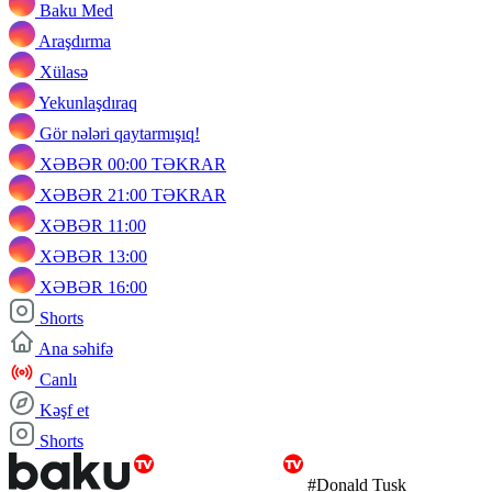
Baku Med
Araşdırma
Xülasə
Yekunlaşdıraq
Gör nələri qaytarmışıq!
XƏBƏR 00:00 TƏKRAR
XƏBƏR 21:00 TƏKRAR
XƏBƏR 11:00
XƏBƏR 13:00
XƏBƏR 16:00
Shorts
Ana səhifə
Canlı
Kəşf et
Shorts
#Donald Tusk