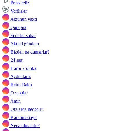
Press reliz
Verilişlər
Arzunun vaxtı
Qapqara
Yeni bir səhər
Aktual gündəm
Bizdən nə danışırlar?
24 saat
Hərbi xronika
Aydın tarix
Retro Baku
O vaxtlar
Amin
Oralarda necədir?
Kəndinə qayıt
Necə olmalıdır?