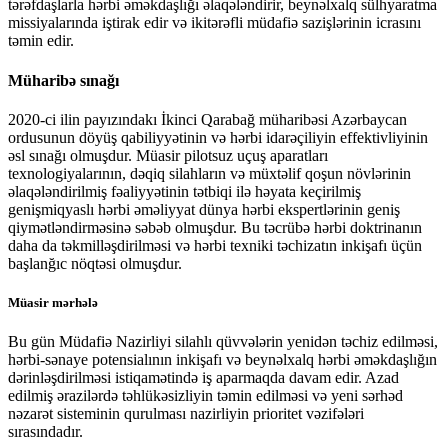
tərəfdaşlarla hərbi əməkdaşlığı əlaqələndirir, beynəlxalq sülhyaratma
missiyalarında iştirak edir və ikitərəfli müdafiə sazişlərinin icrasını
təmin edir.
Müharibə sınağı
2020-ci ilin payızındakı İkinci Qarabağ müharibəsi Azərbaycan
ordusunun döyüş qabiliyyətinin və hərbi idarəçiliyin effektivliyinin
əsl sınağı olmuşdur. Müasir pilotsuz uçuş aparatları
texnologiyalarının, dəqiq silahların və müxtəlif qoşun növlərinin
əlaqələndirilmiş fəaliyyətinin tətbiqi ilə həyata keçirilmiş
genişmiqyaslı hərbi əməliyyat dünya hərbi ekspertlərinin geniş
qiymətləndirməsinə səbəb olmuşdur. Bu təcrübə hərbi doktrinanın
daha da təkmilləşdirilməsi və hərbi texniki təchizatın inkişafı üçün
başlanğıc nöqtəsi olmuşdur.
Müasir mərhələ
Bu gün Müdafiə Nazirliyi silahlı qüvvələrin yenidən təchiz edilməsi,
hərbi-sənaye potensialının inkişafı və beynəlxalq hərbi əməkdaşlığın
dərinləşdirilməsi istiqamətində iş aparmaqda davam edir. Azad
edilmiş ərazilərdə təhlükəsizliyin təmin edilməsi və yeni sərhəd
nəzarət sisteminin qurulması nazirliyin prioritet vəzifələri
sırasındadır.