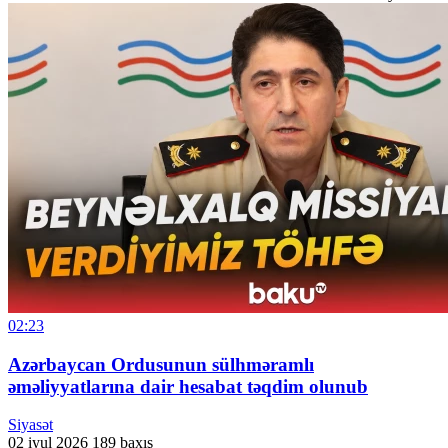
02:23
Azərbaycan Ordusunun sülhməramlı
əməliyyatlarına dair hesabat təqdim olunub
Siyasət
02 iyul 2026
189 baxış