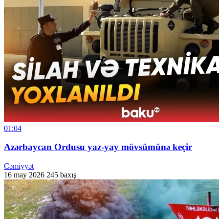
01:04
Azərbaycan Ordusu yaz-yay mövsümünə keçir
Cəmiyyət
16 may 2026
245 baxış