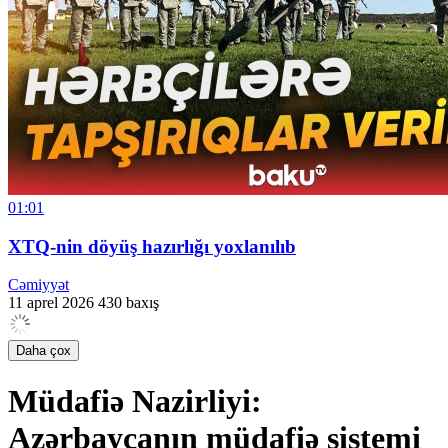
01:01
XTQ-nin döyüş hazırlığı yoxlanılıb
Cəmiyyət
11 aprel 2026
430 baxış
Daha çox
Müdafiə Nazirliyi:
Azərbaycanın müdafiə sistemi