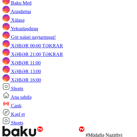
Baku Med
Araşdırma
Xülasə
Yekunlaşdıraq
Gör nələri qaytarmışıq!
XƏBƏR 00:00 TƏKRAR
XƏBƏR 21:00 TƏKRAR
XƏBƏR 11:00
XƏBƏR 13:00
XƏBƏR 16:00
Shorts
Ana səhifə
Canlı
Kəşf et
Shorts
#Müdafiə Nazirliyi