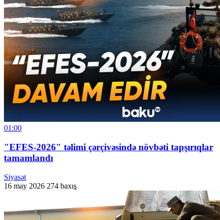
01:00
"EFES-2026" təlimi çərçivəsində növbəti tapşırıqlar
tamamlandı
Siyasət
16 may 2026
274 baxış