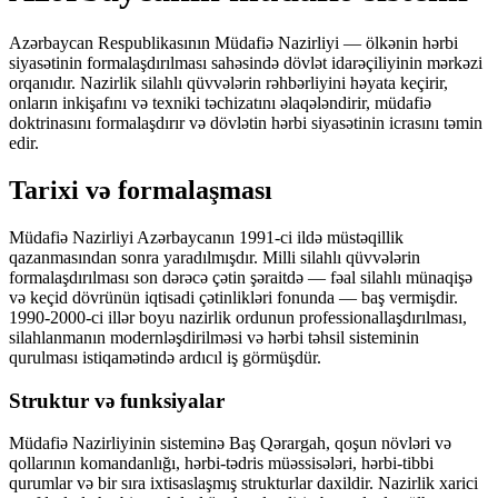
Azərbaycan Respublikasının Müdafiə Nazirliyi — ölkənin hərbi
siyasətinin formalaşdırılması sahəsində dövlət idarəçiliyinin mərkəzi
orqanıdır. Nazirlik silahlı qüvvələrin rəhbərliyini həyata keçirir,
onların inkişafını və texniki təchizatını əlaqələndirir, müdafiə
doktrinasını formalaşdırır və dövlətin hərbi siyasətinin icrasını təmin
edir.
Tarixi və formalaşması
Müdafiə Nazirliyi Azərbaycanın 1991-ci ildə müstəqillik
qazanmasından sonra yaradılmışdır. Milli silahlı qüvvələrin
formalaşdırılması son dərəcə çətin şəraitdə — fəal silahlı münaqişə
və keçid dövrünün iqtisadi çətinlikləri fonunda — baş vermişdir.
1990-2000-ci illər boyu nazirlik ordunun professionallaşdırılması,
silahlanmanın modernləşdirilməsi və hərbi təhsil sisteminin
qurulması istiqamətində ardıcıl iş görmüşdür.
Struktur və funksiyalar
Müdafiə Nazirliyinin sisteminə Baş Qərargah, qoşun növləri və
qollarının komandanlığı, hərbi-tədris müəssisələri, hərbi-tibbi
qurumlar və bir sıra ixtisaslaşmış strukturlar daxildir. Nazirlik xarici