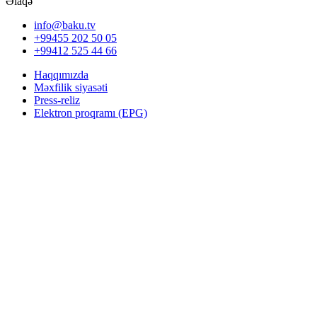
Əlaqə
info@baku.tv
+99455 202 50 05
+99412 525 44 66
Haqqımızda
Məxfilik siyasəti
Press-reliz
Elektron proqramı (EPG)