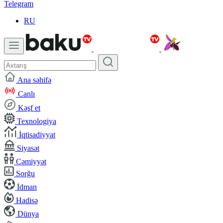
Telegram
RU
Ana səhifə
Canlı
Kəşf et
Texnologiya
İqtisadiyyat
Siyasət
Cəmiyyət
Sorğu
İdman
Hadisə
Dünya