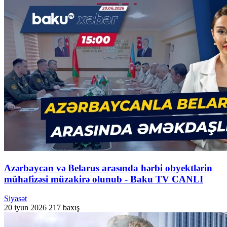
Azərbaycan və Belarus arasında hərbi obyektlərin
mühafizəsi müzakirə olunub - Baku TV CANLI
Siyasət
20 iyun 2026
217 baxış