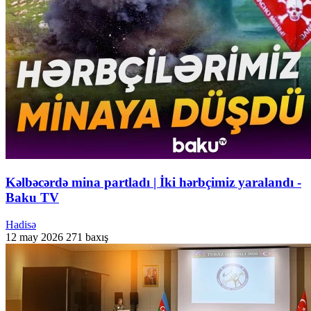
Kəlbəcərdə mina partladı | İki hərbçimiz yaralandı -
Baku TV
Hadisə
12 may 2026
271 baxış