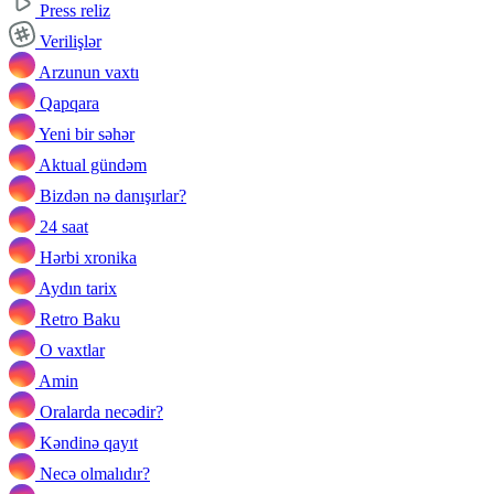
Press reliz
Verilişlər
Arzunun vaxtı
Qapqara
Yeni bir səhər
Aktual gündəm
Bizdən nə danışırlar?
24 saat
Hərbi xronika
Aydın tarix
Retro Baku
O vaxtlar
Amin
Oralarda necədir?
Kəndinə qayıt
Necə olmalıdır?