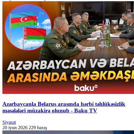
Azərbaycanla Belarus arasında hərbi təhlükəsizlik
məsələləri müzakirə olunub - Baku TV
Siyasət
20 iyun 2026
229 baxış