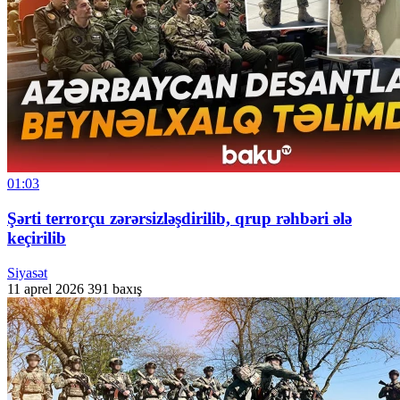
01:03
Şərti terrorçu zərərsizləşdirilib, qrup rəhbəri ələ
keçirilib
Siyasət
11 aprel 2026
391 baxış