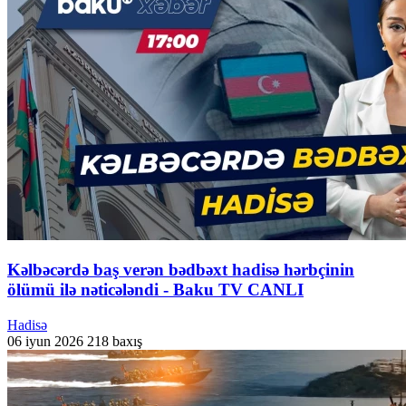
Kəlbəcərdə baş verən bədbəxt hadisə hərbçinin
ölümü ilə nəticələndi - Baku TV CANLI
Hadisə
06 iyun 2026
218 baxış