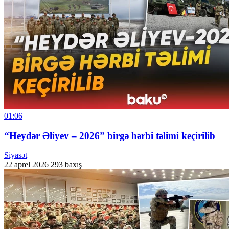
01:06
“Heydər Əliyev – 2026” birgə hərbi təlimi keçirilib
Siyasət
22 aprel 2026
293 baxış