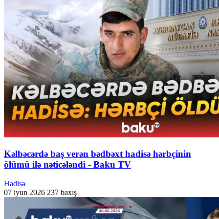
Kəlbəcərdə baş verən bədbəxt hadisə hərbçinin
ölümü ilə nəticələndi - Baku TV
Hadisə
07 iyun 2026
237 baxış