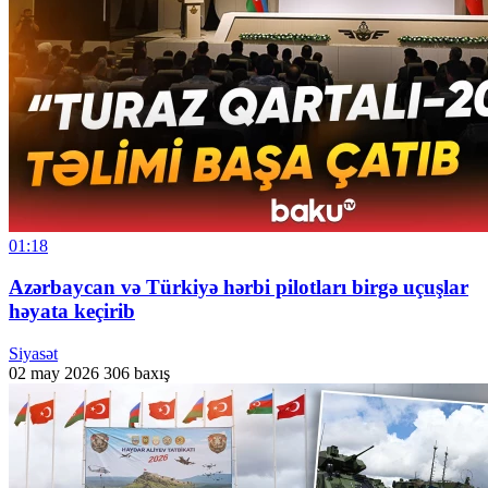
01:18
Azərbaycan və Türkiyə hərbi pilotları birgə uçuşlar
həyata keçirib
Siyasət
02 may 2026
306 baxış