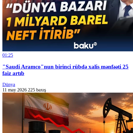
01:25
"Saudi Aramco"nun birinci rübdə xalis mənfəəti 25
faiz artıb
Dünya
11 may 2026
225 baxış