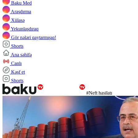
Baku Med
Araşdırma
Xülasə
Yekunlaşdıraq
Gör nələri qaytarmışıq!
Shorts
Ana səhifə
Canlı
Kəşf et
Shorts
#Neft hasilatı