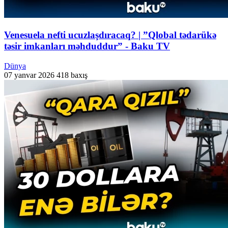
Venesuela nefti ucuzlaşdıracaq? | ”Qlobal tədarükə
təsir imkanları məhduddur” - Baku TV
Dünya
07 yanvar 2026
418 baxış