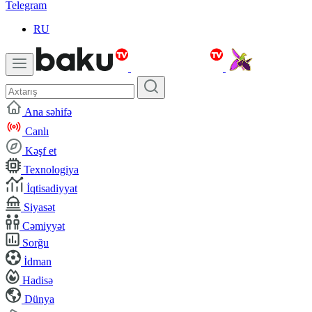
Telegram
RU
Ana səhifə
Canlı
Kəşf et
Texnologiya
İqtisadiyyat
Siyasət
Cəmiyyət
Sorğu
İdman
Hadisə
Dünya