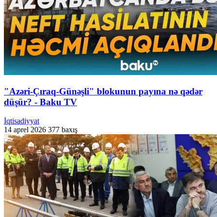
"Azəri-Çıraq-Günəşli" blokunun payına nə qədər
düşür? - Baku TV
İqtisadiyyat
14 aprel 2026
377 baxış