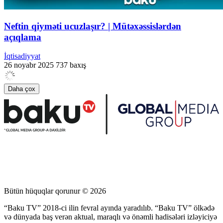
Neftin qiyməti ucuzlaşır? | Mütəxəssislərdən
açıqlama
İqtisadiyyat
26 noyabr 2025
737 baxış
Daha çox
Bütün hüquqlar qorunur © 2026
“Baku TV” 2018-ci ilin fevral ayında yaradılıb. “Baku TV” ölkədə
və dünyada baş verən aktual, maraqlı və önəmli hadisələri izləyiciyə