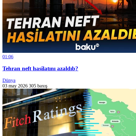
01:06
Tehran neft hasilatını azaldıb?
Dünya
03 may 2026
305 baxış