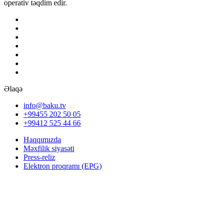
operativ təqdim edir.
Əlaqə
info@baku.tv
+99455 202 50 05
+99412 525 44 66
Haqqımızda
Məxfilik siyasəti
Press-reliz
Elektron proqramı (EPG)