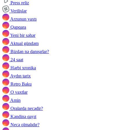
Press reliz
Verilişlər
Arzunun vaxtı
Qapqara
Yeni bir səhər
Aktual gündəm
Bizdən nə danışırlar?
24 saat
Hərbi xronika
Aydın tarix
Retro Baku
O vaxtlar
Amin
Oralarda necədir?
Kəndinə qayıt
Necə olmalıdır?