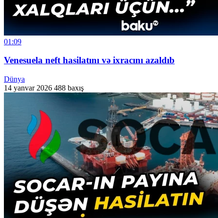
01:09
Venesuela neft hasilatını və ixracını azaldıb
Dünya
14 yanvar 2026
488 baxış