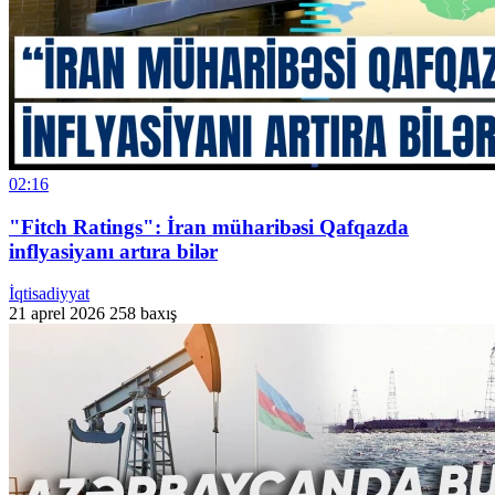
02:16
"Fitch Ratings": İran müharibəsi Qafqazda
inflyasiyanı artıra bilər
İqtisadiyyat
21 aprel 2026
258 baxış