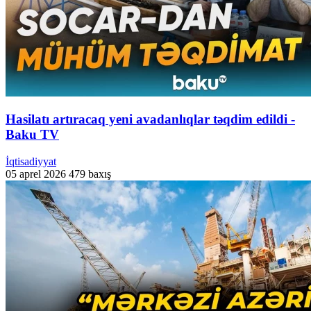
Hasilatı artıracaq yeni avadanlıqlar təqdim edildi -
Baku TV
İqtisadiyyat
05 aprel 2026
479 baxış