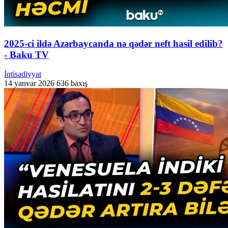
2025-ci ildə Azərbaycanda nə qədər neft hasil edilib?
- Baku TV
İqtisadiyyat
14 yanvar 2026
636 baxış