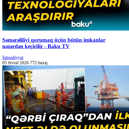
Səmərəliliyi qorumaq üçün bütün imkanlar
nəzərdən keçirilir - Baku TV
İqtisadiyyat
05 fevral 2026
772 baxış