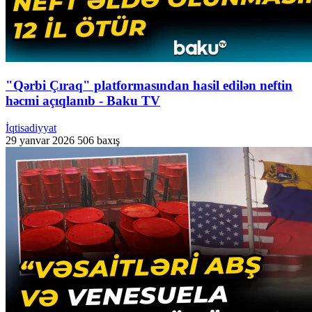
"Qərbi Çıraq" platformasından hasil edilən neftin
həcmi açıqlanıb - Baku TV
İqtisadiyyat
29 yanvar 2026
506 baxış