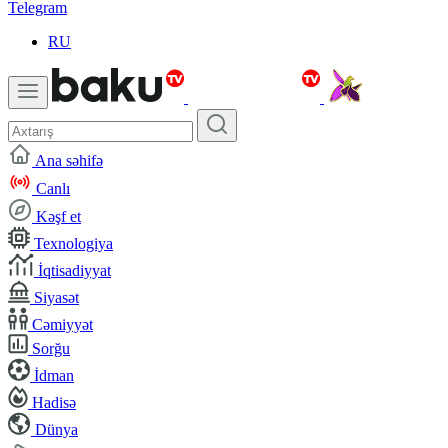
Telegram
RU
Ana səhifə
Canlı
Kəşf et
Texnologiya
İqtisadiyyat
Siyasət
Cəmiyyət
Sorğu
İdman
Hadisə
Dünya