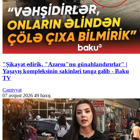
"Şikayət edirik, "Azərsu"nu günahlandırırlar" |
Yaşayış kompleksinin sakinləri təngə gəlib - Baku
TV
Cəmiyyət
07 avqust 2026
49 baxış