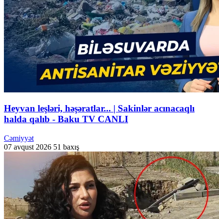
Heyvan leşləri, həşəratlar... | Sakinlər acınacaqlı
halda qalıb - Baku TV CANLI
Cəmiyyət
07 avqust 2026
51 baxış