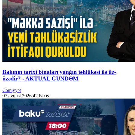
Bakının tarixi binaları yanğın təhlükəsi ilə üz-
üzədir? - AKTUAL GÜNDƏM
Cəmiyyət
07 avqust 2026
42 baxış