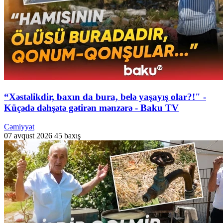
“Xəstəlikdir, baxın da bura, belə yaşayış olar?!" -
Küçədə dəhşətə gətirən mənzərə - Baku TV
Cəmiyyət
07 avqust 2026
45 baxış