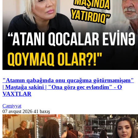
"Atamın qabağında onu qucağıma götürməmişəm"
| Maştağa sakini | "Ona görə gec evləndim" - O
VAXTLAR
Cəmiyyət
07 avqust 2026
41 baxış