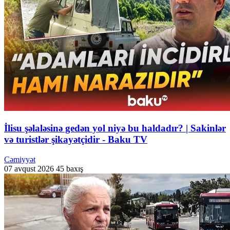
İlisu şəlaləsinə gedən yol niyə bu haldadır? | Sakinlər
və turistlər şikayətçidir - Baku TV
Cəmiyyət
07 avqust 2026
45 baxış