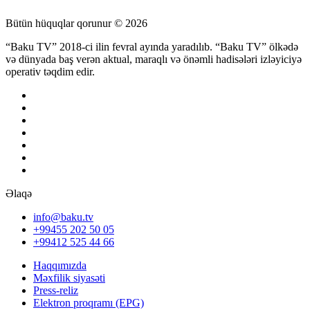
Bütün hüquqlar qorunur © 2026
“Baku TV” 2018-ci ilin fevral ayında yaradılıb. “Baku TV” ölkədə
və dünyada baş verən aktual, maraqlı və önəmli hadisələri izləyiciyə
operativ təqdim edir.
Əlaqə
info@baku.tv
+99455 202 50 05
+99412 525 44 66
Haqqımızda
Məxfilik siyasəti
Press-reliz
Elektron proqramı (EPG)