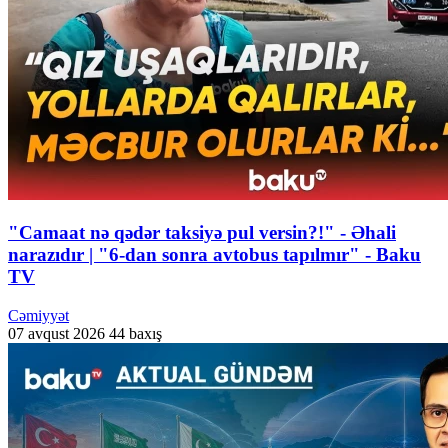
"Camaat nə qədər taksiyə pul versin?!" - Əhali
narazıdır | "6-dan sonra avtobus tapılmır" - Baku
TV
Cəmiyyət
07 avqust 2026
44 baxış