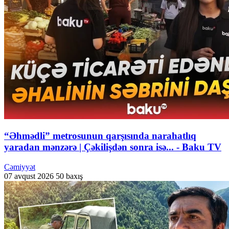
“Əhmədli” metrosunun qarşısında narahatlıq
yaradan mənzərə | Çəkilişdən sonra isə... - Baku TV
Cəmiyyət
07 avqust 2026
50 baxış