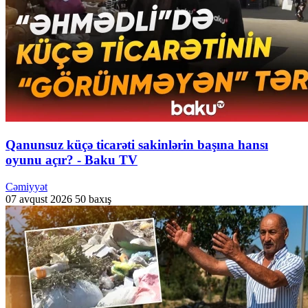
Qanunsuz küçə ticarəti sakinlərin başına hansı
oyunu açır? - Baku TV
Cəmiyyət
07 avqust 2026
50 baxış