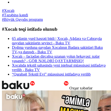
#Xocalı
#Təzəbinə kəndi
#Böyük Qayıdış proqramı
#Xocalı teqi istifadə olunub
65 ailənin yurd həsrəti bitdi | Xocalı, Ağdərə və Cəbrayıla
qayıdan sakinlərin sevinci - Baku TV
Doğma yurduna qayıdan Xocalının Badara sakinləri Baku
TV-yə danışdı - Baku TV
Xocalı – faciədən dirçəlişə uzanan yolun hekayəsi: nələr
yaşandı? - GÖR NƏLƏRİ QAYTARMIŞIQ!
Xocalıda tekstil sahəsində yeni istehsal müəssisəsi istifadəyə
verilib - Baku TV
“Qarabağ Tekstil Evi” müəssisəsi istifadəyə verilib
Oxşar xəbərlər