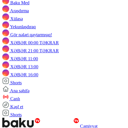
Baku Med
Araşdırma
Xülasə
Yekunlaşdıraq
Gör nələri qaytarmışıq!
XƏBƏR 00:00 TƏKRAR
XƏBƏR 21:00 TƏKRAR
XƏBƏR 11:00
XƏBƏR 13:00
XƏBƏR 16:00
Shorts
Ana səhifə
Canlı
Kəşf et
Shorts
Cəmiyyət