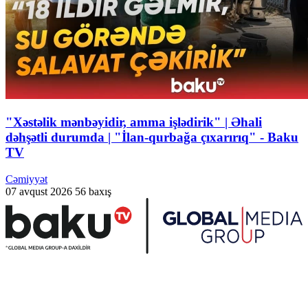
"Xəstəlik mənbəyidir, amma işlədirik" | Əhali
dəhşətli durumda | "İlan-qurbağa çıxarırıq" - Baku
TV
Cəmiyyət
07 avqust 2026
56 baxış