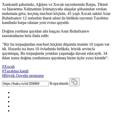
Xankəndi şəhərində, Ağdərə və Xocalı rayonlarında Bərpa, Tikinti
və İdarəetmə Xidmətinin İctimaiyyətlə əlaqələr şöbəsindən verilən
məlumata görə, keçmiş məcburi köçkün, 45 yaşlı Xocalı sakini Anar
Buludxanov 12 nəfərdən ibarət ailəsi ilə birlikdə rayonun Təzəbinə
kəndində bərpa olunan yeni evinə qayıdıb.
Doğma yurduna qayıdan ailə başçısı Anar Buludxanov
təəssüratlarını belə ifadə edib:
"Biz bu torpaqlardan məcburi köçkün düşəndə mənim 10 yaşım var
idi. Hazırda isə bura 10 övladımla birlikdə, böyük sevinclə
qayıtmışıq. Bu torpaqlarda yenidən yaşamağa davam edəcəyik. 34
ildən sonra doğma yurdumuza qayıtmaq bizim üçün yuxu kimidir".
#Xocalı
#Təzəbinə kəndi
#Böyük Qayıdış proqramı
Kopyalandı