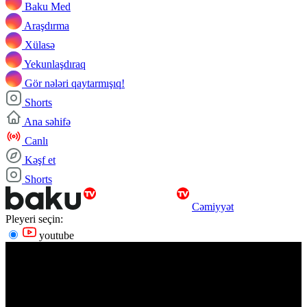
Baku Med
Araşdırma
Xülasə
Yekunlaşdıraq
Gör nələri qaytarmışıq!
Shorts
Ana səhifə
Canlı
Kəşf et
Shorts
Cəmiyyət
Pleyeri seçin:
youtube