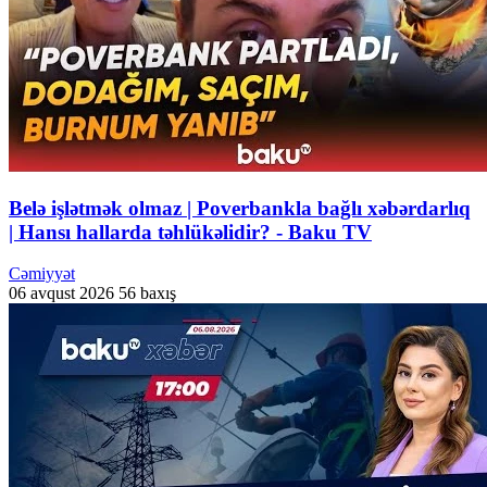
Belə işlətmək olmaz | Poverbankla bağlı xəbərdarlıq
| Hansı hallarda təhlükəlidir? - Baku TV
Cəmiyyət
06 avqust 2026
56 baxış