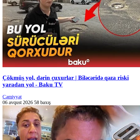
Çökmüş yol, dərin çuxurlar | Biləcəridə qəza riski
yaradan yol - Baku TV
Cəmiyyət
06 avqust 2026
58 baxış