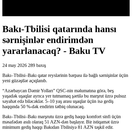
Bakı-Tbilisi qatarında hansı
sərnişinlər endirimdən
yararlanacaq? - Baku TV
24 may 2026
289 baxış
Bakı–Tbilisi–Bakı qatar reyslərinin bərpası ilə bağlı sərnişinlər üçün
yeni güzəştlər açıqlanıb.
“Azərbaycan Dəmir Yolları” QSC-nin məlumatına görə, beş
yaşadək uşaqlar ayrıca yer tutmamaq şərtilə bu marşrut üzrə pulsuz
səyahət edə biləcəklər. 5–10 yaş arası uşaqlar üçün isə gediş
haqqında 50 %-dək endirim tətbiq olunacaq.
Bakı–Tbilisi–Bakı marşrutu üzrə gediş haqqı komfort sinfi üçün
məsafədən asılı olaraq 51 AZN-dən başlayır. Bir istiqamət üzrə
minimum gediş haqqı Bakıdan Tbilisiyə 81 AZN təşkil edir.