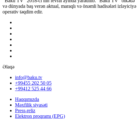
“Baku TV” 2018-ci ilin fevral ayında yaradılıb. “Baku TV” ölkədə
və dünyada baş verən aktual, maraqlı və önəmli hadisələri izləyiciyə
operativ təqdim edir.
Əlaqə
info@baku.tv
+99455 202 50 05
+99412 525 44 66
Haqqımızda
Məxfilik siyasəti
Press-reliz
Elektron proqramı (EPG)