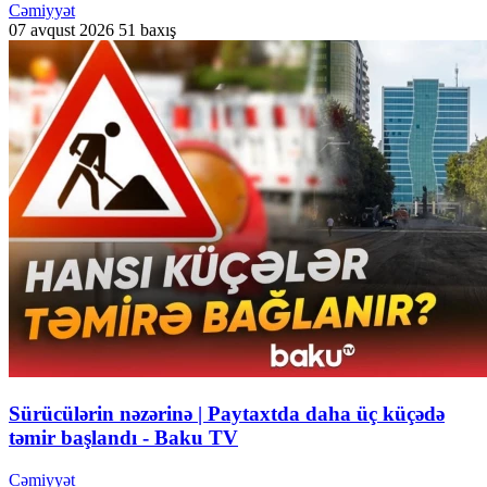
Cəmiyyət
07 avqust 2026
51 baxış
Sürücülərin nəzərinə | Paytaxtda daha üç küçədə
təmir başlandı - Baku TV
Cəmiyyət