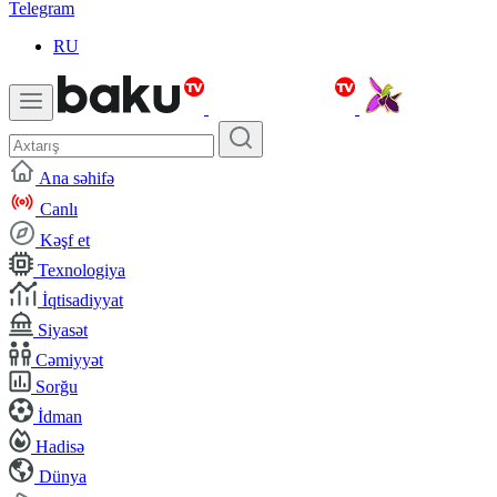
Telegram
RU
Ana səhifə
Canlı
Kəşf et
Texnologiya
İqtisadiyyat
Siyasət
Cəmiyyət
Sorğu
İdman
Hadisə
Dünya