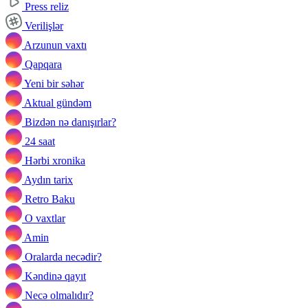
Press reliz
Verilişlər
Arzunun vaxtı
Qapqara
Yeni bir səhər
Aktual gündəm
Bizdən nə danışırlar?
24 saat
Hərbi xronika
Aydın tarix
Retro Baku
O vaxtlar
Amin
Oralarda necədir?
Kəndinə qayıt
Necə olmalıdır?