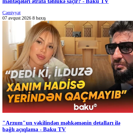
məntəqələri ətrafa təhlükə saçır? - Baku TV
Cəmiyyət
07 avqust 2026
8 baxış
"Arzum"un vəkilindən məhkəmənin detalları ilə
bağlı açıqlama - Baku TV