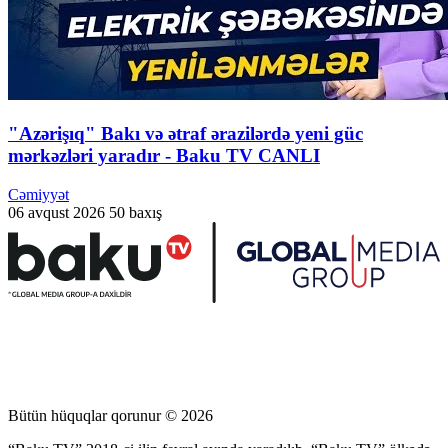
"Azərişıq" Bakı və ətraf ərazilərdə yeni güc
mərkəzləri yaradır - Baku TV CANLI
Cəmiyyət
06 avqust 2026
50 baxış
Bütün hüquqlar qorunur © 2026