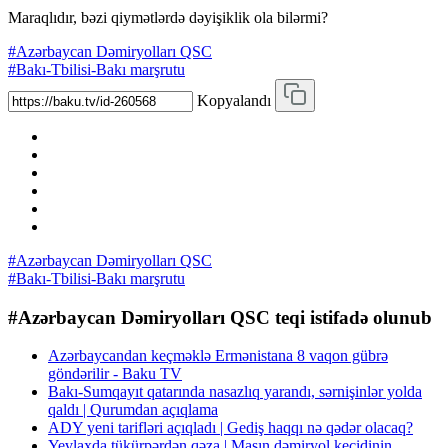
Maraqlıdır, bəzi qiymətlərdə dəyişiklik ola bilərmi?
#Azərbaycan Dəmiryolları QSC
#Bakı-Tbilisi-Bakı marşrutu
Kopyalandı
#Azərbaycan Dəmiryolları QSC
#Bakı-Tbilisi-Bakı marşrutu
#Azərbaycan Dəmiryolları QSC teqi istifadə olunub
Azərbaycandan keçməklə Ermənistana 8 vaqon gübrə
göndərilir - Baku TV
Bakı-Sumqayıt qatarında nasazlıq yarandı, sərnişinlər yolda
qaldı | Qurumdan açıqlama
ADY yeni tarifləri açıqladı | Gediş haqqı nə qədər olacaq?
Yevlaxda tükürpərdən qəza | Maşın dəmiryol keçidinin