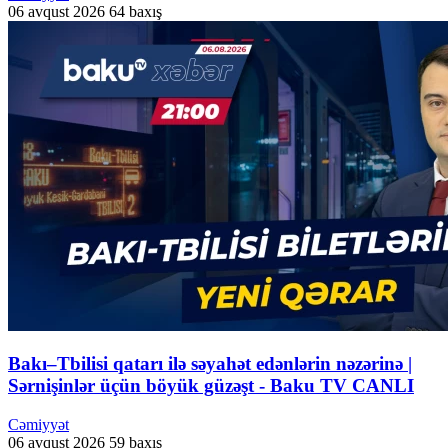
06 avqust 2026
64 baxış
Bakı–Tbilisi qatarı ilə səyahət edənlərin nəzərinə |
Sərnişinlər üçün böyük güzəşt - Baku TV CANLI
Cəmiyyət
06 avqust 2026
59 baxış