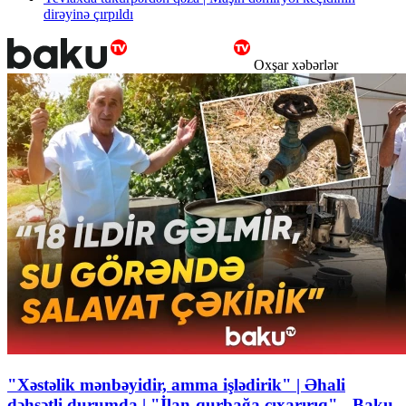
dirəyinə çırpıldı
Oxşar xəbərlər
"Xəstəlik mənbəyidir, amma işlədirik" | Əhali
dəhşətli durumda | "İlan-qurbağa çıxarırıq" - Baku