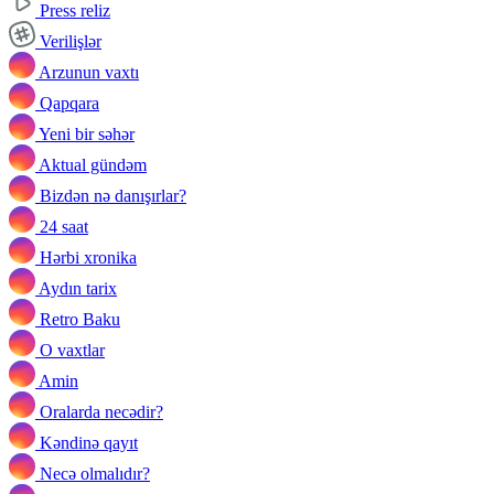
Press reliz
Verilişlər
Arzunun vaxtı
Qapqara
Yeni bir səhər
Aktual gündəm
Bizdən nə danışırlar?
24 saat
Hərbi xronika
Aydın tarix
Retro Baku
O vaxtlar
Amin
Oralarda necədir?
Kəndinə qayıt
Necə olmalıdır?