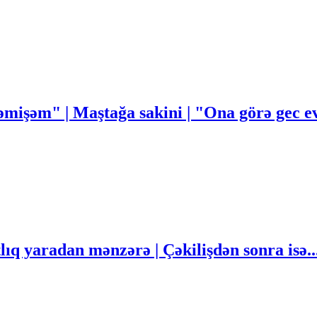
mişəm" | Maştağa sakini | "Ona görə gec
q yaradan mənzərə | Çəkilişdən sonra isə..