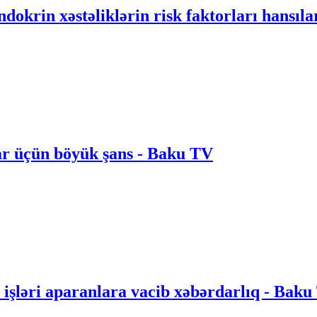
dokrin xəstəliklərin risk faktorları hansıla
lar üçün böyük şans - Baku TV
pa işləri aparanlara vacib xəbərdarlıq - Bak