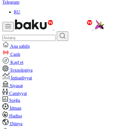
Telegram
RU
Ana səhifə
Canlı
Kəşf et
Texnologiya
İqtisadiyyat
Siyasət
Cəmiyyət
Sorğu
İdman
Hadisə
Dünya