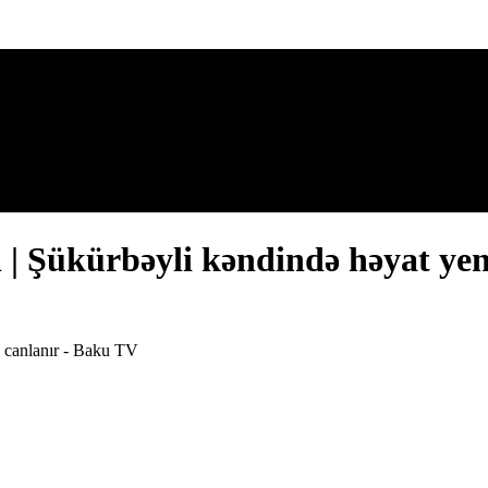
 | Şükürbəyli kəndində həyat ye
n canlanır - Baku TV