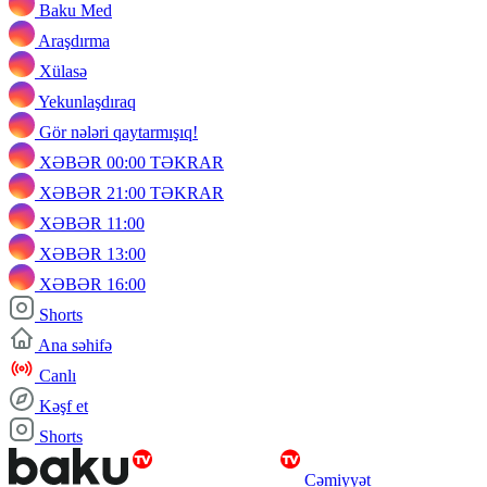
Baku Med
Araşdırma
Xülasə
Yekunlaşdıraq
Gör nələri qaytarmışıq!
XƏBƏR 00:00 TƏKRAR
XƏBƏR 21:00 TƏKRAR
XƏBƏR 11:00
XƏBƏR 13:00
XƏBƏR 16:00
Shorts
Ana səhifə
Canlı
Kəşf et
Shorts
Cəmiyyət