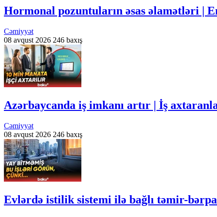
Hormonal pozuntuların əsas əlamətləri | En
Cəmiyyət
08 avqust 2026
246 baxış
Azərbaycanda iş imkanı artır | İş axtaran
Cəmiyyət
08 avqust 2026
246 baxış
Evlərdə istilik sistemi ilə bağlı təmir-bər