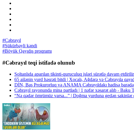
#Cəbrayıl
#Şükürbəyli kəndi
#Böyük Qayıdış proqramı
#Cəbrayıl teqi istifadə olunub
Soltanlıda aparılan tikinti-quruculuq işləri sürətlə davam etdiri
65 ailənin yurd həsrəti bitdi | Xocalı, Ağdərə və Cəbrayıla qay
DİN, Baş Prokurorluq və ANAMA Cəbrayıldakı hadisə barəd
Cəbrayıl rayonunda mina partladı | 1 nəfər xəsarət alıb - Baku
“Nə qədər ömrümüz varsa...” | Doğma yurduna gedən sakinlər