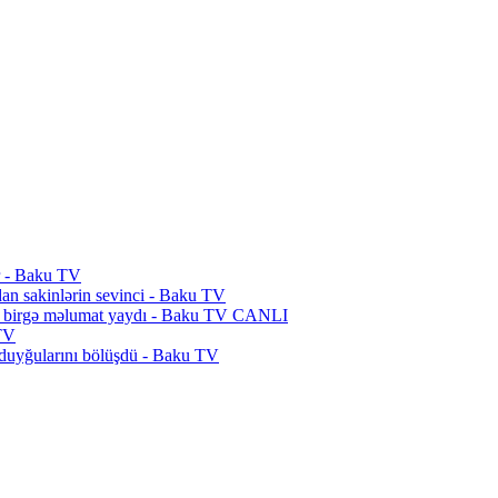
lir - Baku TV
ıdan sakinlərin sevinci - Baku TV
ə birgə məlumat yaydı - Baku TV CANLI
 TV
 duyğularını bölüşdü - Baku TV