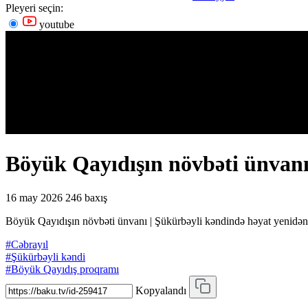
Pleyeri seçin:
youtube
Böyük Qayıdışın növbəti ünvanı
16 may 2026
246 baxış
Böyük Qayıdışın növbəti ünvanı | Şükürbəyli kəndində həyat yenidə
#Cəbrayıl
#Şükürbəyli kəndi
#Böyük Qayıdış proqramı
Kopyalandı