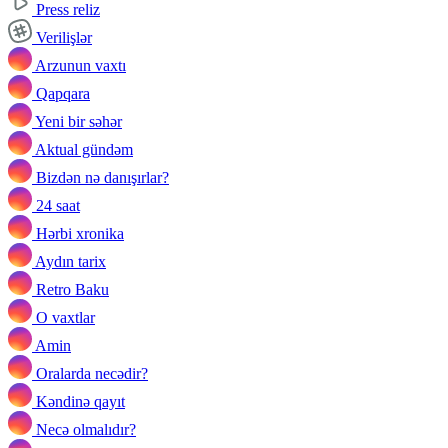
Press reliz
Verilişlər
Arzunun vaxtı
Qapqara
Yeni bir səhər
Aktual gündəm
Bizdən nə danışırlar?
24 saat
Hərbi xronika
Aydın tarix
Retro Baku
O vaxtlar
Amin
Oralarda necədir?
Kəndinə qayıt
Necə olmalıdır?