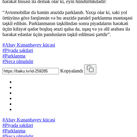
hərəkət hissəsi ilə demək olar ki, eyni hündürlükdədir:
“Avtomobillər də həmin ərazidə parklanıb. Yaxşı olar ki, səki yol
örtüyünə görə fərqlənsin və bu ərazidə paralel parklanma məntəqəsi
təşkil edilsin. Parklanmanın təşkilindən sonra piyadaların hərəkəti
üçün kifayət qədər boşluq ərazi qalsa da, uşaq və ya əlil arabası ilə
hərəkət edənlər üçün pandusların təşkil edilməsi şərtdir”.
#Abay Kunanbayev küçəsi
#Piyada səkiləri
#Parklanma
#Necə olmalıdır
Kopyalandı
#Abay Kunanbayev küçəsi
#Piyada səkiləri
#Parklanma
#Necə olmalıdır