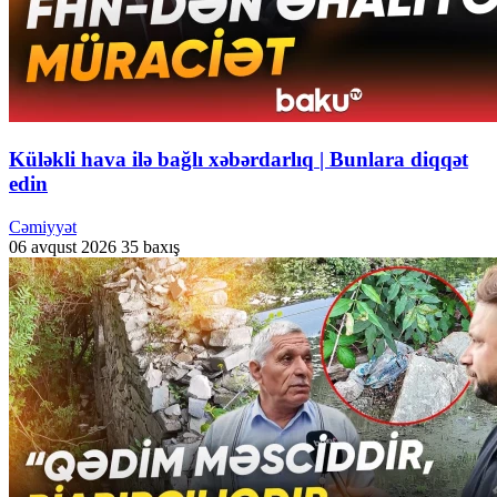
Küləkli hava ilə bağlı xəbərdarlıq | Bunlara diqqət
edin
Cəmiyyət
06 avqust 2026
35 baxış