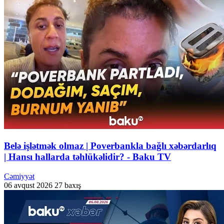
Belə işlətmək olmaz | Poverbankla bağlı xəbərdarlıq
| Hansı hallarda təhlükəlidir? - Baku TV
Cəmiyyət
06 avqust 2026
27 baxış