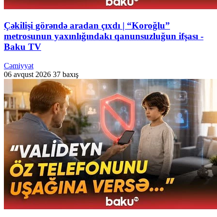
Çəkilişi görəndə aradan çıxdı | “Koroğlu”
metrosunun yaxınlığındakı qanunsuzluğun ifşası -
Baku TV
Cəmiyyət
06 avqust 2026
37 baxış