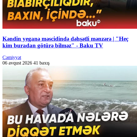
Kəndin yeganə məscidində dəhşətli mənzərə | "Heç
kim buradan götürə bilməz" - Baku TV
Cəmiyyət
06 avqust 2026
41 baxış