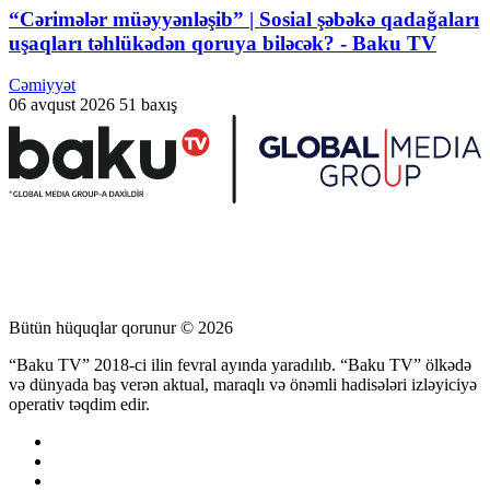
“Cərimələr müəyyənləşib” | Sosial şəbəkə qadağaları
uşaqları təhlükədən qoruya biləcək? - Baku TV
Cəmiyyət
06 avqust 2026
51 baxış
Bütün hüquqlar qorunur © 2026
“Baku TV” 2018-ci ilin fevral ayında yaradılıb. “Baku TV” ölkədə
və dünyada baş verən aktual, maraqlı və önəmli hadisələri izləyiciyə
operativ təqdim edir.