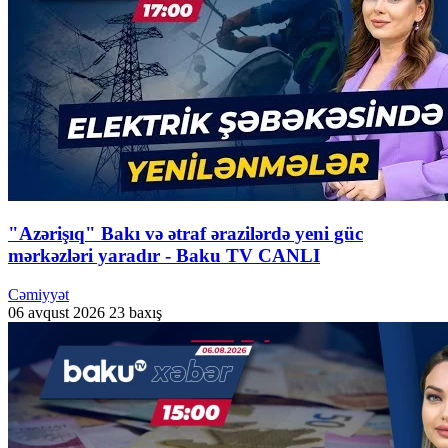
"Azərişıq" Bakı və ətraf ərazilərdə yeni güc
mərkəzləri yaradır - Baku TV CANLI
Cəmiyyət
06 avqust 2026
23 baxış