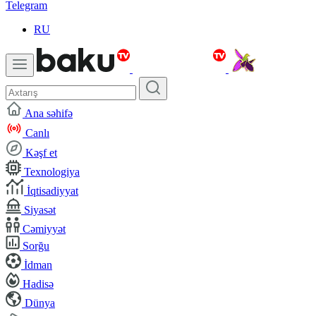
Telegram
RU
Ana səhifə
Canlı
Kəşf et
Texnologiya
İqtisadiyyat
Siyasət
Cəmiyyət
Sorğu
İdman
Hadisə
Dünya