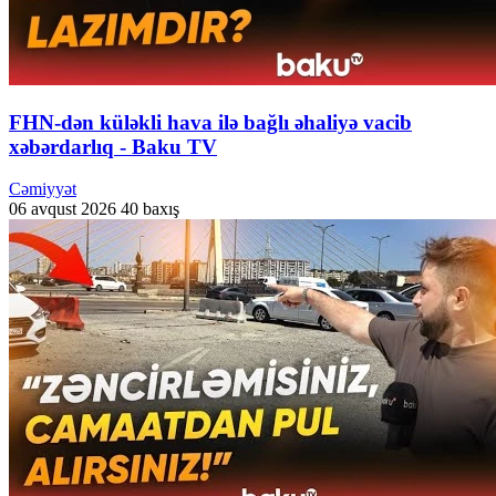
FHN-dən küləkli hava ilə bağlı əhaliyə vacib
xəbərdarlıq - Baku TV
Cəmiyyət
06 avqust 2026
40 baxış