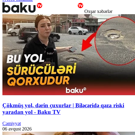
Oxşar xəbərlər
Çökmüş yol, dərin çuxurlar | Biləcəridə qəza riski
yaradan yol - Baku TV
Cəmiyyət
06 avqust 2026