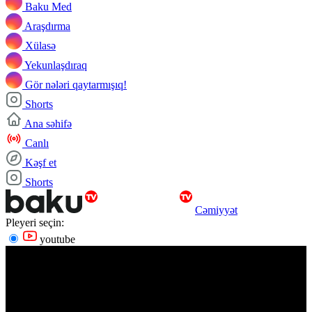
Baku Med
Araşdırma
Xülasə
Yekunlaşdıraq
Gör nələri qaytarmışıq!
Shorts
Ana səhifə
Canlı
Kəşf et
Shorts
Cəmiyyət
Pleyeri seçin:
youtube