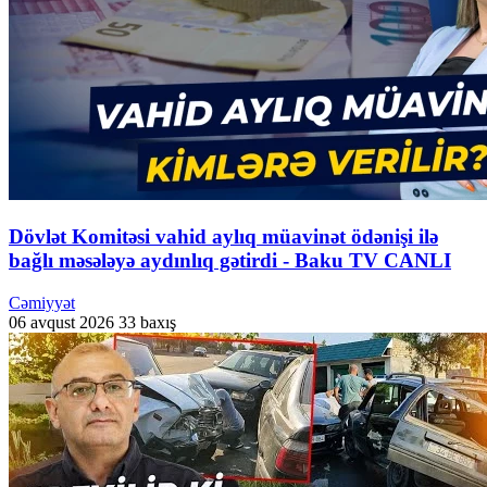
Dövlət Komitəsi vahid aylıq müavinət ödənişi ilə
bağlı məsələyə aydınlıq gətirdi - Baku TV CANLI
Cəmiyyət
06 avqust 2026
33 baxış