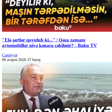
"Elə şərtlər qoyulub ki..." | Qəza zamanı
avtomobillər niyə kənara çəkilmir? - Baku TV
Cəmiyyət
06 avqust 2026
37 baxış