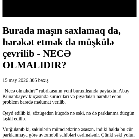
Burada maşın saxlamaq da,
hərəkət etmək də müşkülə
çevrilib - NECƏ
OLMALIDIR?
15 may 2026
305 baxış
“Necə olmalıdır?” rubrikasının yeni buraxılışında paytaxtın Abay
Kunanbayev küçəsində sürücüləri və piyadaları narahat edən
problem barədə məlumat verilib.
Qeyd edilib ki, sözügedən küçədə nə səki, nə də parklanma düzgün
təşkil edilib.
Vurğulanıb ki, sakinlərin müraciətlərinə əsasən, indiki halda bu cür
parklanmaya görə avtomobil sahibləri cərimələnir. Çünki səki yolun