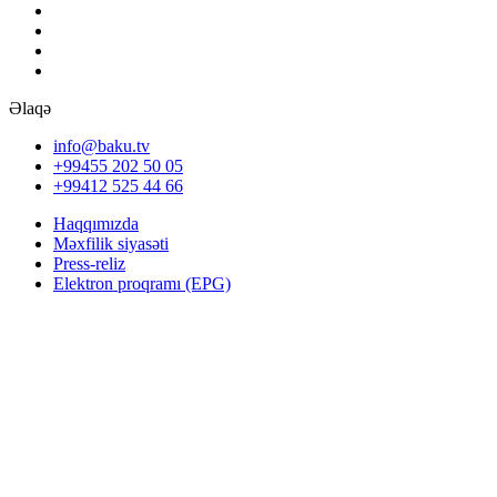
Əlaqə
info@baku.tv
+99455 202 50 05
+99412 525 44 66
Haqqımızda
Məxfilik siyasəti
Press-reliz
Elektron proqramı (EPG)