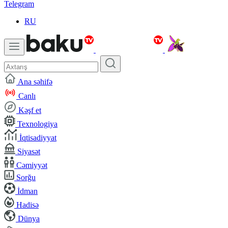
Telegram
RU
Ana səhifə
Canlı
Kəşf et
Texnologiya
İqtisadiyyat
Siyasət
Cəmiyyət
Sorğu
İdman
Hadisə
Dünya