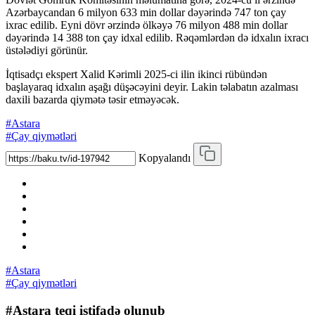
Azərbaycandan 6 milyon 633 min dollar dəyərində 747 ton çay
ixrac edilib. Eyni dövr ərzində ölkəyə 76 milyon 488 min dollar
dəyərində 14 388 ton çay idxal edilib. Rəqəmlərdən də idxalın ixracı
üstələdiyi görünür.
İqtisadçı ekspert Xalid Kərimli 2025-ci ilin ikinci rübündən
başlayaraq idxalın aşağı düşəcəyini deyir. Lakin təlabatın azalması
daxili bazarda qiymətə təsir etməyəcək.
#Astara
#Çay qiymətləri
Kopyalandı
#Astara
#Çay qiymətləri
#Astara teqi istifadə olunub