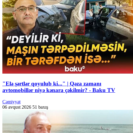
"Elə şərtlər qoyulub ki..." | Qəza zamanı
avtomobillər niyə kənara çəkilmir? - Baku TV
Cəmiyyət
06 avqust 2026
51 baxış