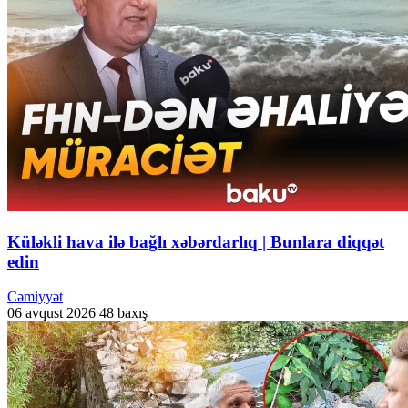
Küləkli hava ilə bağlı xəbərdarlıq | Bunlara diqqət
edin
Cəmiyyət
06 avqust 2026
48 baxış