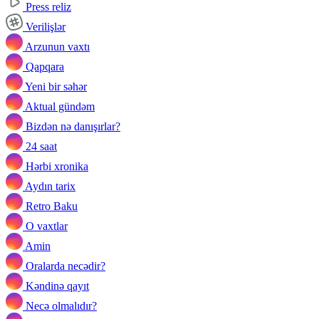
Press reliz
Verilişlər
Arzunun vaxtı
Qapqara
Yeni bir səhər
Aktual gündəm
Bizdən nə danışırlar?
24 saat
Hərbi xronika
Aydın tarix
Retro Baku
O vaxtlar
Amin
Oralarda necədir?
Kəndinə qayıt
Necə olmalıdır?