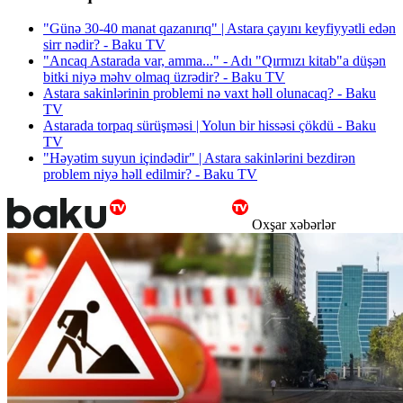
"Günə 30-40 manat qazanırıq" | Astara çayını keyfiyyətli edən
sirr nədir? - Baku TV
"Ancaq Astarada var, amma..." - Adı "Qırmızı kitab"a düşən
bitki niyə məhv olmaq üzrədir? - Baku TV
Astara sakinlərinin problemi nə vaxt həll olunacaq? - Baku
TV
Astarada torpaq sürüşməsi | Yolun bir hissəsi çökdü - Baku
TV
"Həyətim suyun içindədir" | Astara sakinlərini bezdirən
problem niyə həll edilmir? - Baku TV
Oxşar xəbərlər