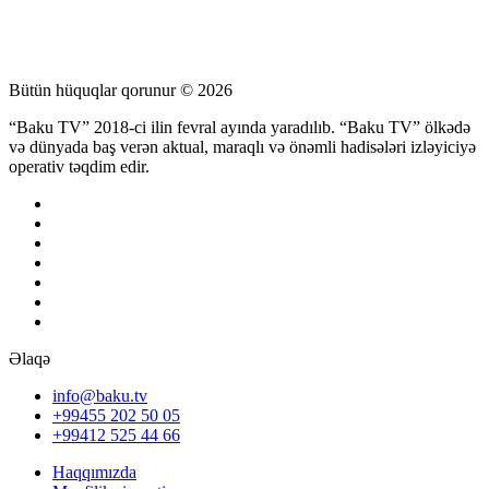
Bütün hüquqlar qorunur © 2026
“Baku TV” 2018-ci ilin fevral ayında yaradılıb. “Baku TV” ölkədə
və dünyada baş verən aktual, maraqlı və önəmli hadisələri izləyiciyə
operativ təqdim edir.
Əlaqə
info@baku.tv
+99455 202 50 05
+99412 525 44 66
Haqqımızda