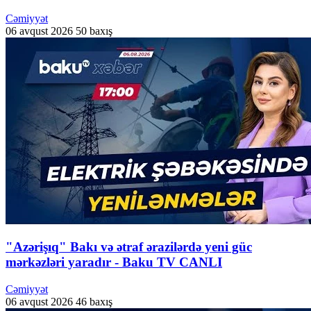
Cəmiyyət
06 avqust 2026
50 baxış
"Azərişıq" Bakı və ətraf ərazilərdə yeni güc
mərkəzləri yaradır - Baku TV CANLI
Cəmiyyət
06 avqust 2026
46 baxış