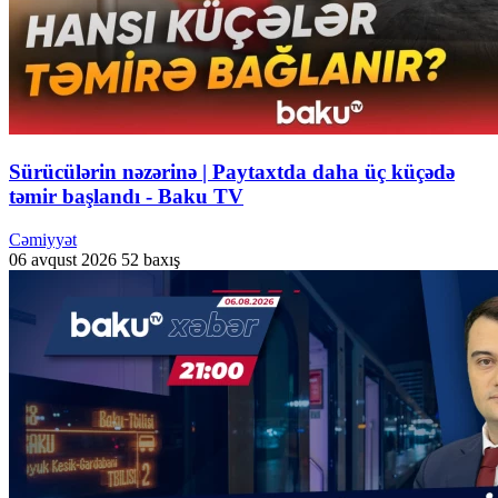
Sürücülərin nəzərinə | Paytaxtda daha üç küçədə
təmir başlandı - Baku TV
Cəmiyyət
06 avqust 2026
52 baxış