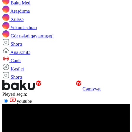
Baku Med
Araşdırma
Xülasə
Yekunlaşdıraq
Gör nələri qaytarmışıq!
Shorts
Ana səhifə
Canlı
Kəşf et
Shorts
Cəmiyyət
Pleyeri seçin:
youtube