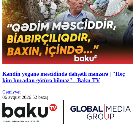
Kəndin yeganə məscidində dəhşətli mənzərə | "Heç
kim buradan götürə bilməz" - Baku TV
Cəmiyyət
06 avqust 2026
52 baxış