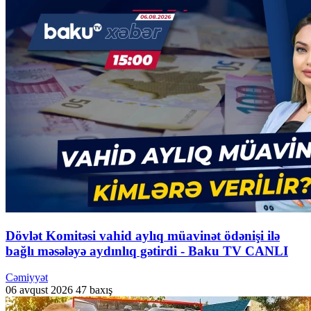
Dövlət Komitəsi vahid aylıq müavinət ödənişi ilə
bağlı məsələyə aydınlıq gətirdi - Baku TV CANLI
Cəmiyyət
06 avqust 2026
47 baxış