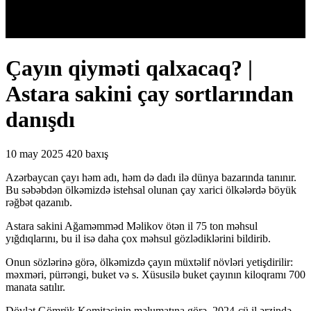
Çayın qiyməti qalxacaq? |
Astara sakini çay sortlarından
danışdı
10 may 2025
420 baxış
Azərbaycan çayı həm adı, həm də dadı ilə dünya bazarında tanınır.
Bu səbəbdən ölkəmizdə istehsal olunan çay xarici ölkələrdə böyük
rəğbət qazanıb.
Astara sakini Ağaməmməd Məlikov ötən il 75 ton məhsul
yığdıqlarını, bu il isə daha çox məhsul gözlədiklərini bildirib.
Onun sözlərinə görə, ölkəmizdə çayın müxtəlif növləri yetişdirilir:
məxməri, pürrəngi, buket və s. Xüsusilə buket çayının kiloqramı 700
manata satılır.
Dövlət Gömrük Komitəsinin məlumatına görə, 2024-cü il ərzində