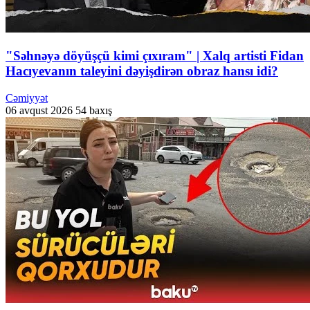
"Səhnəyə döyüşçü kimi çıxıram" | Xalq artisti Fidan
Hacıyevanın taleyini dəyişdirən obraz hansı idi?
Cəmiyyət
06 avqust 2026
54 baxış