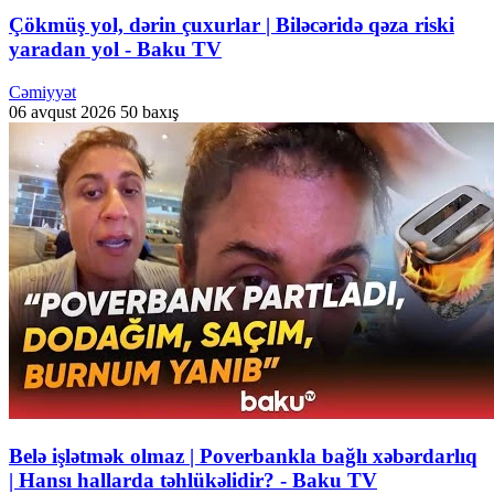
Çökmüş yol, dərin çuxurlar | Biləcəridə qəza riski
yaradan yol - Baku TV
Cəmiyyət
06 avqust 2026
50 baxış
Belə işlətmək olmaz | Poverbankla bağlı xəbərdarlıq
| Hansı hallarda təhlükəlidir? - Baku TV