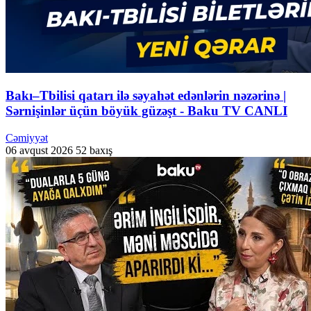
Bakı–Tbilisi qatarı ilə səyahət edənlərin nəzərinə |
Sərnişinlər üçün böyük güzəşt - Baku TV CANLI
Cəmiyyət
06 avqust 2026
52 baxış