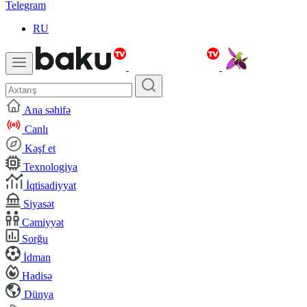
Telegram
RU
Ana səhifə
Canlı
Kəşf et
Texnologiya
İqtisadiyyat
Siyasət
Cəmiyyət
Sorğu
İdman
Hadisə
Dünya