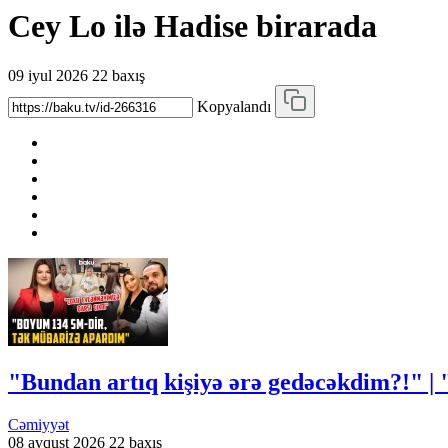
Cey Lo ilə Hadise birarada
09 iyul 2026
22 baxış
Kopyalandı
"Bundan artıq kişiyə ərə gedəcəkdim?!"
Cəmiyyət
08 avqust 2026
22 baxış