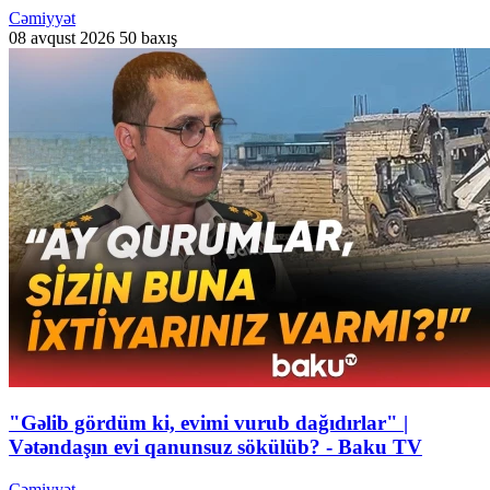
Cəmiyyət
08 avqust 2026
50 baxış
"Gəlib gördüm ki, evimi vurub dağıdırlar" |
Vətəndaşın evi qanunsuz sökülüb? - Baku TV
Cəmiyyət