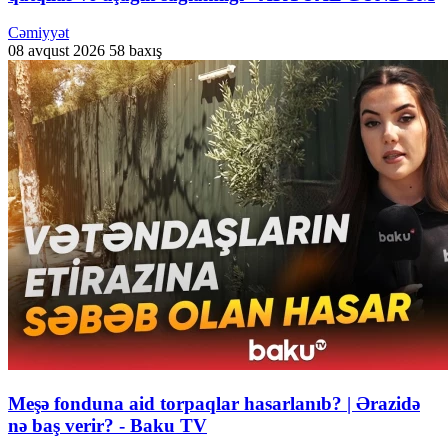
Cəmiyyət
08 avqust 2026
58 baxış
Meşə fonduna aid torpaqlar hasarlanıb? | Ərazidə
nə baş verir? - Baku TV