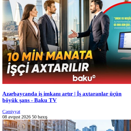
Azərbaycanda iş imkanı artır | İş axtaranlar üçün
böyük şans - Baku TV
Cəmiyyət
08 avqust 2026
50 baxış