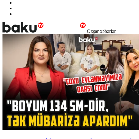
Oxşar xəbərlər