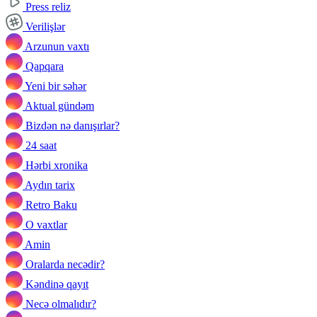
Press reliz
Verilişlər
Arzunun vaxtı
Qapqara
Yeni bir səhər
Aktual gündəm
Bizdən nə danışırlar?
24 saat
Hərbi xronika
Aydın tarix
Retro Baku
O vaxtlar
Amin
Oralarda necədir?
Kəndinə qayıt
Necə olmalıdır?