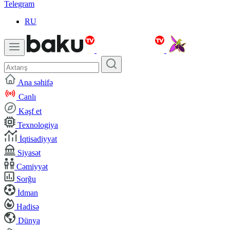
Telegram
RU
Ana səhifə
Canlı
Kəşf et
Texnologiya
İqtisadiyyat
Siyasət
Cəmiyyət
Sorğu
İdman
Hadisə
Dünya