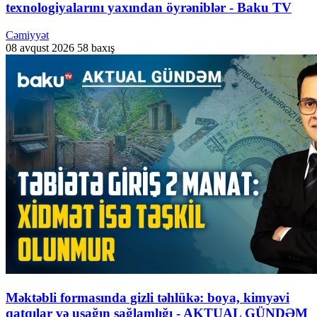
texnologiyalarını yaxından öyrəniblər - Baku TV
Cəmiyyət
08 avqust 2026
58 baxış
Məktəbli formasında gizli təhlükə: boya, kimyəvi
qatqılar və uşağın sağlamlığı - AKTUAL GÜNDƏM