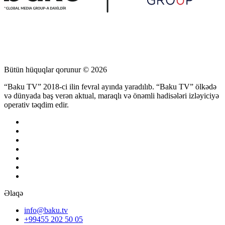
Bütün hüquqlar qorunur © 2026
“Baku TV” 2018-ci ilin fevral ayında yaradılıb. “Baku TV” ölkədə
və dünyada baş verən aktual, maraqlı və önəmli hadisələri izləyiciyə
operativ təqdim edir.
Əlaqə
info@baku.tv
+99455 202 50 05