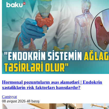
Hormonal pozuntuların əsas əlamətləri | Endokrin
xəstəliklərin risk faktorları hansılardır?
Cəmiyyət
08 avqust 2026
48 baxış