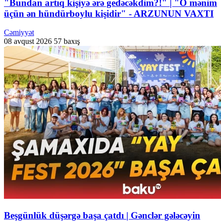
"Bundan artıq kişiyə ərə gedəcəkdim?!" | "O mənim
üçün ən hündürboylu kişidir" - ARZUNUN VAXTI
Cəmiyyət
08 avqust 2026
57 baxış
Beşgünlük düşərgə başa çatdı | Gənclər gələcəyin