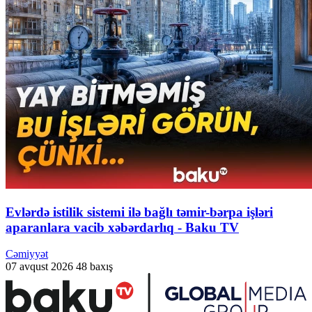
Evlərdə istilik sistemi ilə bağlı təmir-bərpa işləri
aparanlara vacib xəbərdarlıq - Baku TV
Cəmiyyət
07 avqust 2026
48 baxış