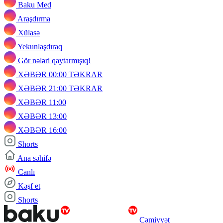
Baku Med
Araşdırma
Xülasə
Yekunlaşdıraq
Gör nələri qaytarmışıq!
XƏBƏR 00:00 TƏKRAR
XƏBƏR 21:00 TƏKRAR
XƏBƏR 11:00
XƏBƏR 13:00
XƏBƏR 16:00
Shorts
Ana səhifə
Canlı
Kəşf et
Shorts
Cəmiyyət