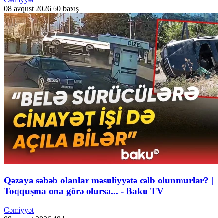
08 avqust 2026
60 baxış
Qəzaya səbəb olanlar məsuliyyətə cəlb olunmurlar? |
Toqquşma ona görə olursa... - Baku TV
Cəmiyyət