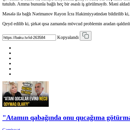
tutulub. Amma bununla bağlı heç bir əsaslı iş görülməyib. Məni alda
Məsələ ilə bağlı Nərimanov Rayon İcra Hakimiyyətindən bildirilib ki
Qeyd edilib ki, şirkət qısa zamanda mövcud problemin aradan qaldırılma
Kopyalandı
"Atamın qabağında onu qucağıma götürmə
Cəmiyyət