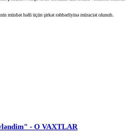
n müsbət həlli üçün şirkət rəhbərliyinə müraciət olunub.
 evləndim" - O VAXTLAR