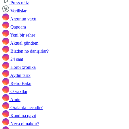
Press reliz
Verilişlər
Arzunun vaxtı
Qapqara
Yeni bir səhər
Aktual gündəm
Bizdən nə danışırlar?
24 saat
Hərbi xronika
Aydın tarix
Retro Baku
O vaxtlar
Amin
Oralarda necədir?
Kəndinə qayıt
Necə olmalıdır?