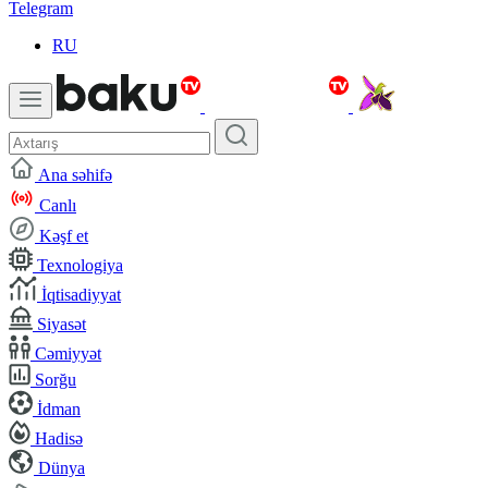
Telegram
RU
Ana səhifə
Canlı
Kəşf et
Texnologiya
İqtisadiyyat
Siyasət
Cəmiyyət
Sorğu
İdman
Hadisə
Dünya