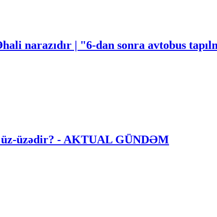
Əhali narazıdır | "6-dan sonra avtobus tapı
i ilə üz-üzədir? - AKTUAL GÜNDƏM