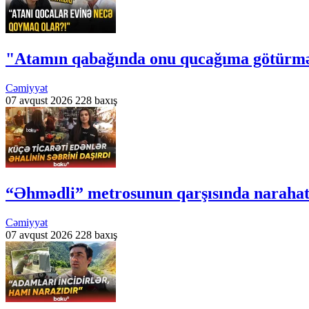
"Atamın qabağında onu qucağıma götürmə
Cəmiyyət
07 avqust 2026
228 baxış
“Əhmədli” metrosunun qarşısında narahatlı
Cəmiyyət
07 avqust 2026
228 baxış