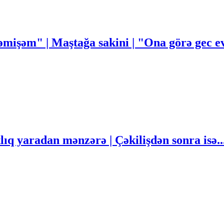
mişəm" | Maştağa sakini | "Ona görə gec
q yaradan mənzərə | Çəkilişdən sonra isə..