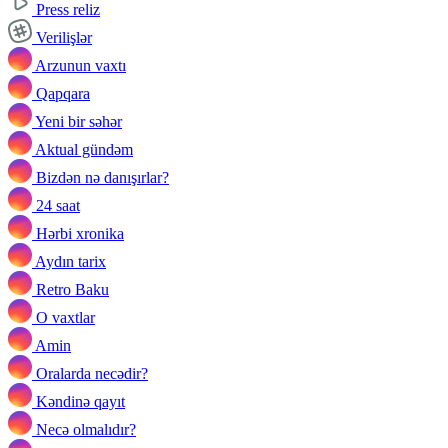
Press reliz
Verilişlər
Arzunun vaxtı
Qapqara
Yeni bir səhər
Aktual gündəm
Bizdən nə danışırlar?
24 saat
Hərbi xronika
Aydın tarix
Retro Baku
O vaxtlar
Amin
Oralarda necədir?
Kəndinə qayıt
Necə olmalıdır?