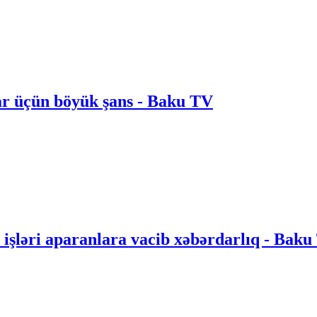
lar üçün böyük şans - Baku TV
pa işləri aparanlara vacib xəbərdarlıq - Bak