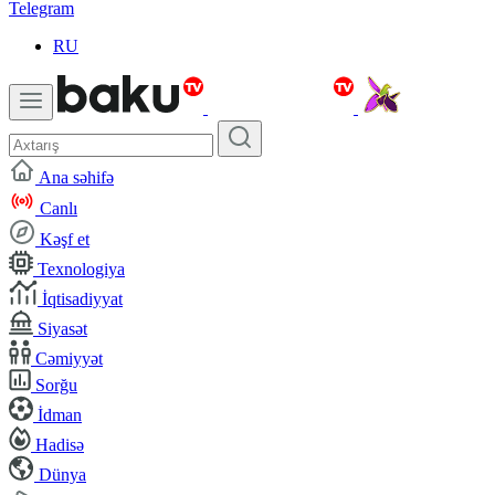
Telegram
RU
Ana səhifə
Canlı
Kəşf et
Texnologiya
İqtisadiyyat
Siyasət
Cəmiyyət
Sorğu
İdman
Hadisə
Dünya