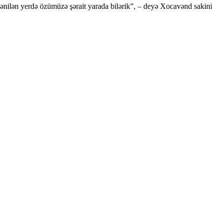
stənilən yerdə özümüzə şərait yarada bilərik”, – deyə Xocavənd sakini