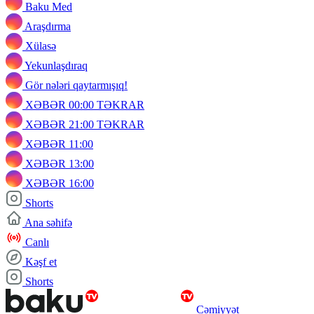
Baku Med
Araşdırma
Xülasə
Yekunlaşdıraq
Gör nələri qaytarmışıq!
XƏBƏR 00:00 TƏKRAR
XƏBƏR 21:00 TƏKRAR
XƏBƏR 11:00
XƏBƏR 13:00
XƏBƏR 16:00
Shorts
Ana səhifə
Canlı
Kəşf et
Shorts
Cəmiyyət