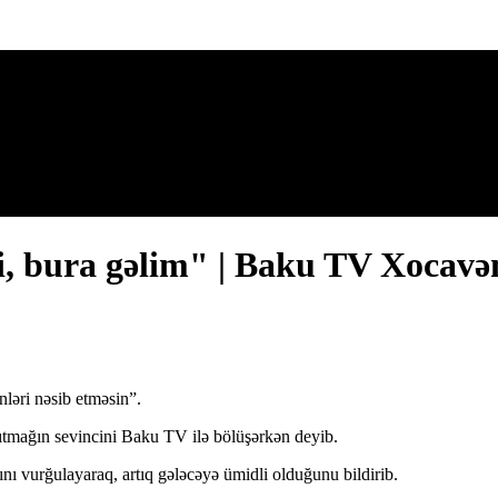
i, bura gəlim" | Baku TV Xocavən
nləri nəsib etməsin”.
mağın sevincini Baku TV ilə bölüşərkən deyib.
rını vurğulayaraq, artıq gələcəyə ümidli olduğunu bildirib.