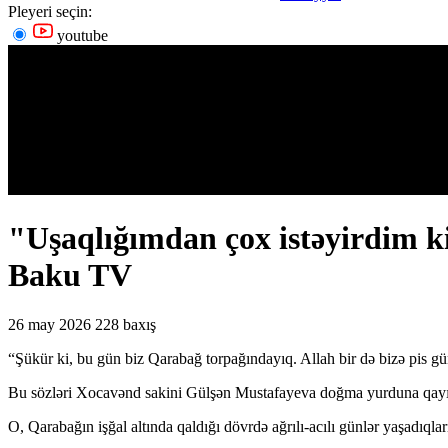
Pleyeri seçin:
youtube
"Uşaqlığımdan çox istəyirdim k
Baku TV
26 may 2026
228 baxış
“Şükür ki, bu gün biz Qarabağ torpağındayıq. Allah bir də bizə pis gü
Bu sözləri Xocavənd sakini Gülşən Mustafayeva doğma yurduna qayıt
O, Qarabağın işğal altında qaldığı dövrdə ağrılı-acılı günlər yaşadıqla