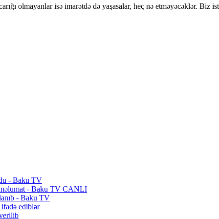
arığı olmayanlar isə imarətdə də yaşasalar, heç nə etməyəcəklər. Biz i
undu - Baku TV
də məlumat - Baku TV CANLI
qlanıb - Baku TV
 ifadə ediblər
verilib