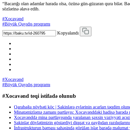
“Bacarığı olan adamlar harada olsa, özünə gün-güzaran qura bilər. Bac
sözlərinə əlavə edib.
#Xocavənd
#Böyük Qayıdış proqramı
Kopyalandı
#Xocavənd
#Böyük Qayıdış proqramı
#Xocavənd teqi istifadə olunub
Qarabağa növbəti köç | Sakinlərə evlərinin açarları təqdim ol
Minatəmizləmə zamanı partlayış: Xocavənddəki hadisə barə
Xocavənddə mina partlayışında yaralanan şəxsin vəziyyəti açı
Sakinlər dövlətimizin göstərdiyi diqqət və qayğıdan razılıqlarını
İnfrastrukturun bərpası sahəsində görülən işlər barədə məlumat 