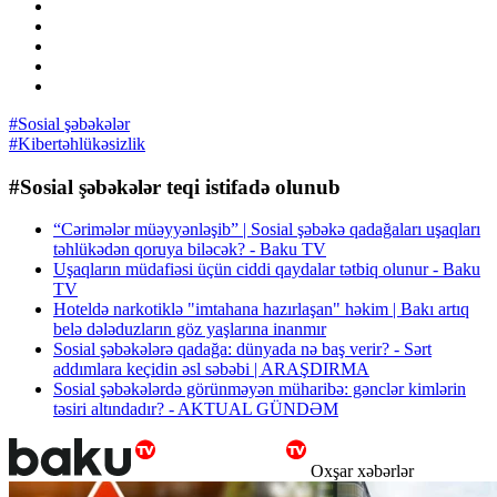
#Sosial şəbəkələr
#Kibertəhlükəsizlik
#Sosial şəbəkələr teqi istifadə olunub
“Cərimələr müəyyənləşib” | Sosial şəbəkə qadağaları uşaqları
təhlükədən qoruya biləcək? - Baku TV
Uşaqların müdafiəsi üçün ciddi qaydalar tətbiq olunur - Baku
TV
Hoteldə narkotiklə "imtahana hazırlaşan" həkim | Bakı artıq
belə dələduzların göz yaşlarına inanmır
Sosial şəbəkələrə qadağa: dünyada nə baş verir? - Sərt
addımlara keçidin əsl səbəbi | ARAŞDIRMA
Sosial şəbəkələrdə görünməyən müharibə: gənclər kimlərin
təsiri altındadır? - AKTUAL GÜNDƏM
Oxşar xəbərlər