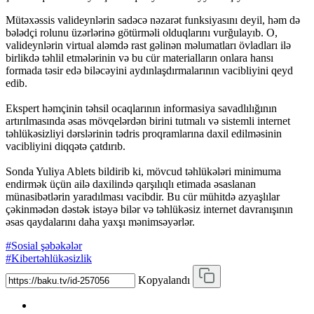
Mütəxəssis valideynlərin sadəcə nəzarət funksiyasını deyil, həm də
bələdçi rolunu üzərlərinə götürməli olduqlarını vurğulayıb. O,
valideynlərin virtual aləmdə rast gəlinən məlumatları övladları ilə
birlikdə təhlil etmələrinin və bu cür materialların onlara hansı
formada təsir edə biləcəyini aydınlaşdırmalarının vacibliyini qeyd
edib.
Ekspert həmçinin təhsil ocaqlarının informasiya savadlılığının
artırılmasında əsas mövqelərdən birini tutmalı və sistemli internet
təhlükəsizliyi dərslərinin tədris proqramlarına daxil edilməsinin
vacibliyini diqqətə çatdırıb.
Sonda Yuliya Ablets bildirib ki, mövcud təhlükələri minimuma
endirmək üçün ailə daxilində qarşılıqlı etimada əsaslanan
münasibətlərin yaradılması vacibdir. Bu cür mühitdə azyaşlılar
çəkinmədən dəstək istəyə bilər və təhlükəsiz internet davranışının
əsas qaydalarını daha yaxşı mənimsəyərlər.
#Sosial şəbəkələr
#Kibertəhlükəsizlik
Kopyalandı