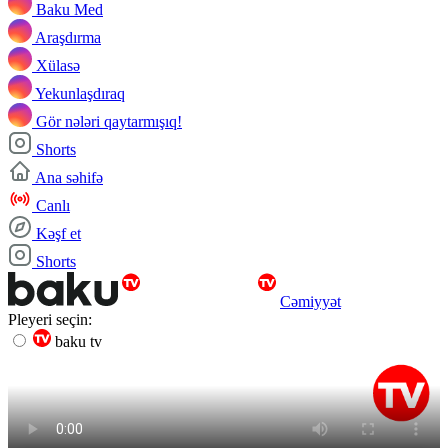
Baku Med
Araşdırma
Xülasə
Yekunlaşdıraq
Gör nələri qaytarmışıq!
Shorts
Ana səhifə
Canlı
Kəşf et
Shorts
Cəmiyyət
Pleyeri seçin:
baku tv