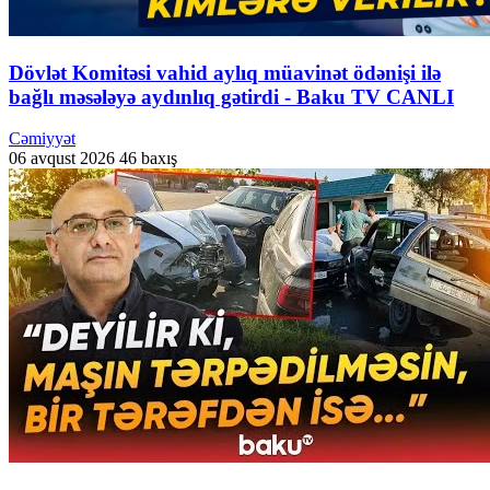
Dövlət Komitəsi vahid aylıq müavinət ödənişi ilə
bağlı məsələyə aydınlıq gətirdi - Baku TV CANLI
Cəmiyyət
06 avqust 2026
46 baxış