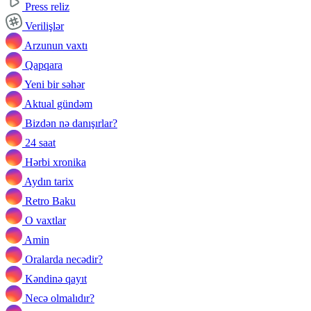
Press reliz
Verilişlər
Arzunun vaxtı
Qapqara
Yeni bir səhər
Aktual gündəm
Bizdən nə danışırlar?
24 saat
Hərbi xronika
Aydın tarix
Retro Baku
O vaxtlar
Amin
Oralarda necədir?
Kəndinə qayıt
Necə olmalıdır?