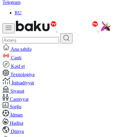
Telegram
RU
Ana səhifə
Canlı
Kəşf et
Texnologiya
İqtisadiyyat
Siyasət
Cəmiyyət
Sorğu
İdman
Hadisə
Dünya