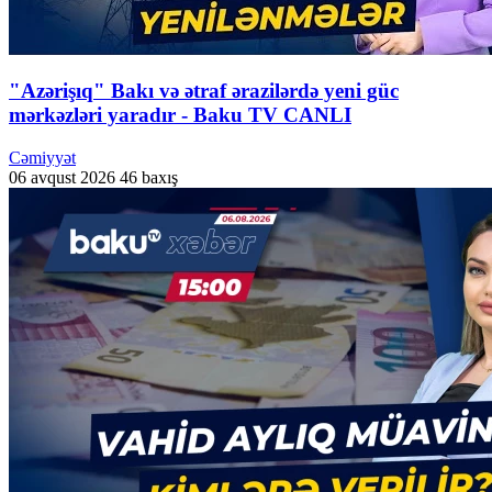
"Azərişıq" Bakı və ətraf ərazilərdə yeni güc
mərkəzləri yaradır - Baku TV CANLI
Cəmiyyət
06 avqust 2026
46 baxış