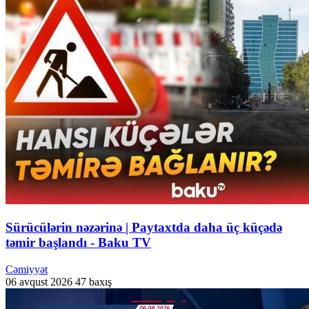
Sürücülərin nəzərinə | Paytaxtda daha üç küçədə
təmir başlandı - Baku TV
Cəmiyyət
06 avqust 2026
47 baxış