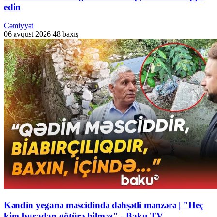
edin
Cəmiyyət
06 avqust 2026
48 baxış
Kəndin yeganə məscidində dəhşətli mənzərə | "Heç
kim buradan götürə bilməz" - Baku TV