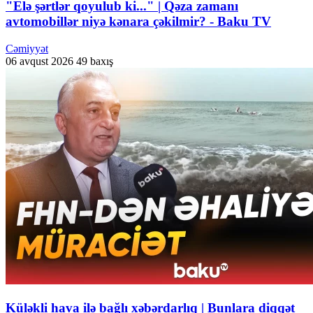
"Elə şərtlər qoyulub ki..." | Qəza zamanı
avtomobillər niyə kənara çəkilmir? - Baku TV
Cəmiyyət
06 avqust 2026
49 baxış
Küləkli hava ilə bağlı xəbərdarlıq | Bunlara diqqət