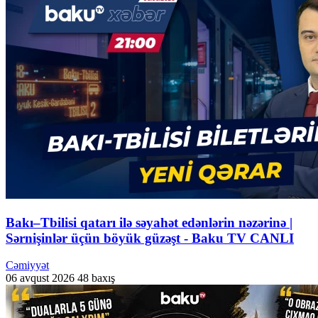
Bakı–Tbilisi qatarı ilə səyahət edənlərin nəzərinə |
Sərnişinlər üçün böyük güzəşt - Baku TV CANLI
Cəmiyyət
06 avqust 2026
48 baxış