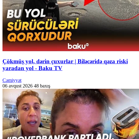
Çökmüş yol, dərin çuxurlar | Biləcəridə qəza riski
yaradan yol - Baku TV
Cəmiyyət
06 avqust 2026
48 baxış