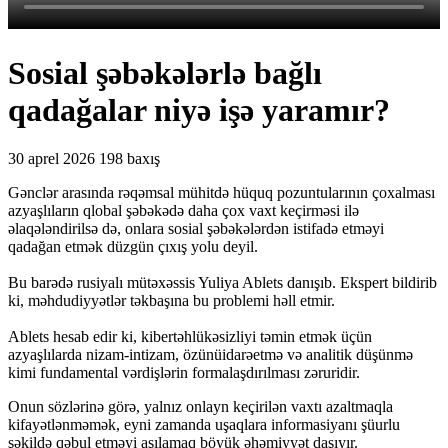
Sosial şəbəkələrlə bağlı
qadağalar niyə işə yaramır?
30 aprel 2026
198 baxış
Gənclər arasında rəqəmsal mühitdə hüquq pozuntularının çoxalması
azyaşlıların qlobal şəbəkədə daha çox vaxt keçirməsi ilə
əlaqələndirilsə də, onlara sosial şəbəkələrdən istifadə etməyi
qadağan etmək düzgün çıxış yolu deyil.
Bu barədə rusiyalı mütəxəssis Yuliya Ablets danışıb. Ekspert bildirib
ki, məhdudiyyətlər təkbaşına bu problemi həll etmir.
Ablets hesab edir ki, kibertəhlükəsizliyi təmin etmək üçün
azyaşlılarda nizam-intizam, özünüidarəetmə və analitik düşünmə
kimi fundamental vərdişlərin formalaşdırılması zəruridir.
Onun sözlərinə görə, yalnız onlayn keçirilən vaxtı azaltmaqla
kifayətlənməmək, eyni zamanda uşaqlara informasiyanı şüurlu
şəkildə qəbul etməyi aşılamaq böyük əhəmiyyət daşıyır.