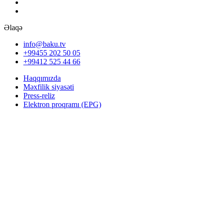
Əlaqə
info@baku.tv
+99455 202 50 05
+99412 525 44 66
Haqqımızda
Məxfilik siyasəti
Press-reliz
Elektron proqramı (EPG)