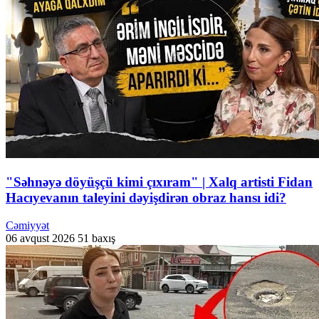
"Səhnəyə döyüşçü kimi çıxıram" | Xalq artisti Fidan
Hacıyevanın taleyini dəyişdirən obraz hansı idi?
Cəmiyyət
06 avqust 2026
51 baxış