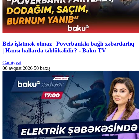
Belə işlətmək olmaz | Poverbankla bağlı xəbərdarlıq
| Hansı hallarda təhlükəlidir? - Baku TV
Cəmiyyət
06 avqust 2026
50 baxış