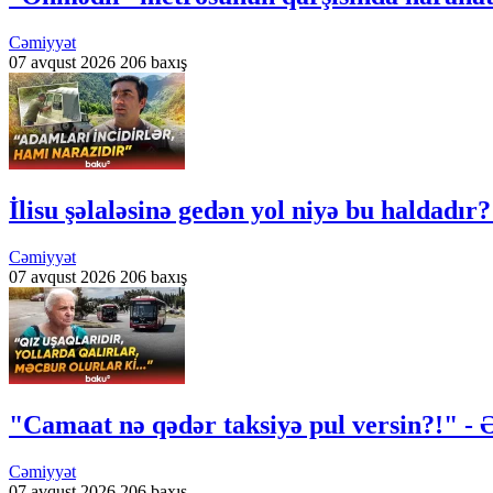
Cəmiyyət
07 avqust 2026
206 baxış
İlisu şəlaləsinə gedən yol niyə bu haldadır?
Cəmiyyət
07 avqust 2026
206 baxış
"Camaat nə qədər taksiyə pul versin?!" - 
Cəmiyyət
07 avqust 2026
206 baxış