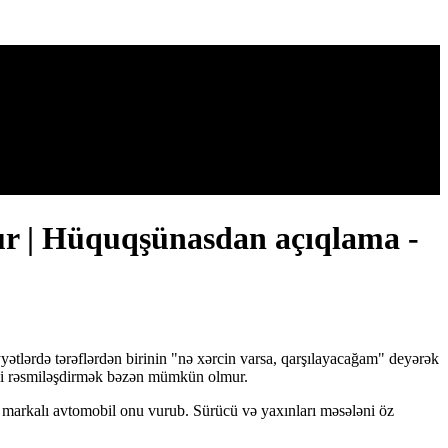
ur | Hüquqşünasdan açıqlama -
iyyətlərdə tərəflərdən birinin "nə xərcin varsa, qarşılayacağam" deyərək
esi rəsmiləşdirmək bəzən mümkün olmur.
 markalı avtomobil onu vurub. Sürücü və yaxınları məsələni öz