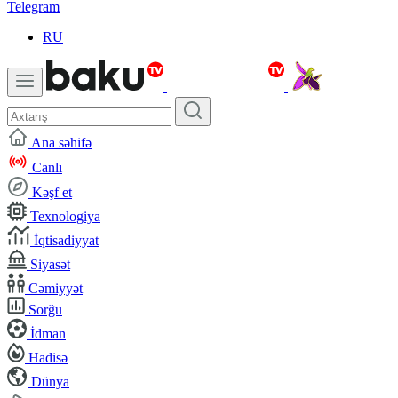
Telegram
RU
Ana səhifə
Canlı
Kəşf et
Texnologiya
İqtisadiyyat
Siyasət
Cəmiyyət
Sorğu
İdman
Hadisə
Dünya