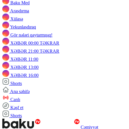
Baku Med
Araşdırma
Xülasə
Yekunlaşdıraq
Gör nələri qaytarmışıq!
XƏBƏR 00:00 TƏKRAR
XƏBƏR 21:00 TƏKRAR
XƏBƏR 11:00
XƏBƏR 13:00
XƏBƏR 16:00
Shorts
Ana səhifə
Canlı
Kəşf et
Shorts
Cəmiyyət