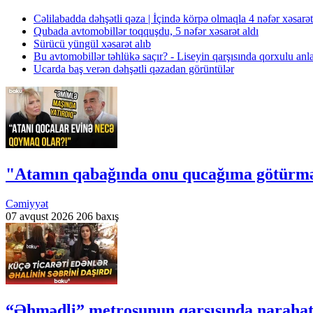
Cəlilabadda dəhşətli qəza | İçində körpə olmaqla 4 nəfər xəsarə
Qubada avtomobillər toqquşdu, 5 nəfər xəsarət aldı
Sürücü yüngül xəsarət alıb
Bu avtomobillər təhlükə saçır? - Liseyin qarşısında qorxulu an
Ucarda baş verən dəhşətli qəzadan görüntülər
"Atamın qabağında onu qucağıma götürmə
Cəmiyyət
07 avqust 2026
206 baxış
“Əhmədli” metrosunun qarşısında narahatlı