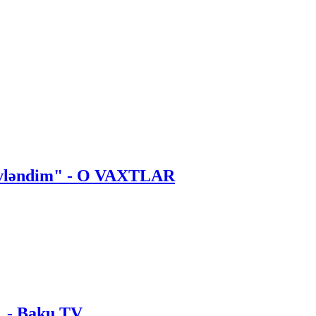
 evləndim" - O VAXTLAR
. - Baku TV