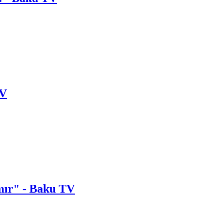
TV
lmır" - Baku TV