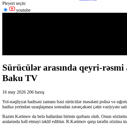
Pleyeri seçin:
youtube
Sürücülər arasında qeyri-rəsmi
Baku TV
16 may 2026
206 baxış
Yol-nəqliyyat hadisəsi zamanı bəzi sürücülər məsələni polisə və sığorta
hadisə yerindən uzaqlaşması sonradan zərərçəkəni çətin vəziyyətə sa
Razim Kərimov da belə hallardan birinin qurbanı olub. Onun sözlərin
aralarında həll etməyi təklif ediblər. R.Kərimov qarşı tərəfin sözünə in