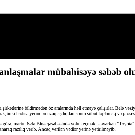
 anlaşmalar mübahisəyə səbəb ol
 şirkətlərinə bildirmədən öz aralarında həll etməyə çalışırlar. Belə vəz
lır. Çünki hadisə yerindən uzaqlaşdıqdan sonra sübut toplamaq və pros
ə görə, martın 6-da Binə qəsəbəsində yolu keçmək istəyərkən "Toyota"
anaraq razılıq verib. Ancaq verilən vədlər yerinə yetirilməyib.