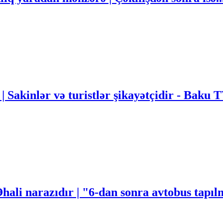
 | Sakinlər və turistlər şikayətçidir - Baku 
Əhali narazıdır | "6-dan sonra avtobus tapı