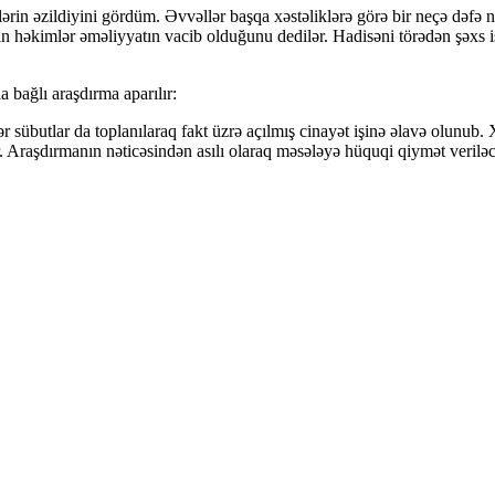
rin əzildiyini gördüm. Əvvəllər başqa xəstəliklərə görə bir neçə dəfə
in həkimlər əməliyyatın vacib olduğunu dedilər. Hadisəni törədən şəxs 
a bağlı araşdırma aparılır:
Digər sübutlar da toplanılaraq fakt üzrə açılmış cinayət işinə əlavə olu
lir. Araşdırmanın nəticəsindən asılı olaraq məsələyə hüquqi qiymət verilə