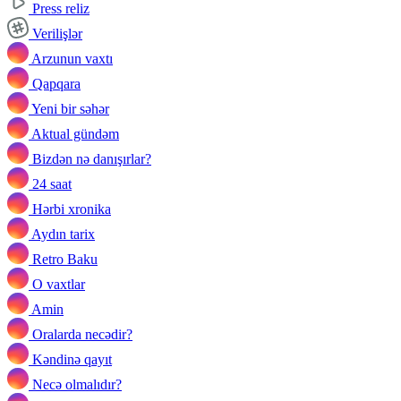
Press reliz
Verilişlər
Arzunun vaxtı
Qapqara
Yeni bir səhər
Aktual gündəm
Bizdən nə danışırlar?
24 saat
Hərbi xronika
Aydın tarix
Retro Baku
O vaxtlar
Amin
Oralarda necədir?
Kəndinə qayıt
Necə olmalıdır?