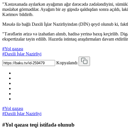
"Xəstəxanada ayılarkən ayağımın ağır dərəcədə zədələndiyini, sümüklə
məsləhət görmədilər. Ayağım bir ay gipsdə qaldıqdan sonra açıldı, lak
Kərimov bildirib.
Məsələ ilə bağlı Daxili İşlər Nazirliyindən (DİN) qeyd olunub ki, faktl
"Tərəflərin ərizə və izahatları alınıb, hadisə yerinə baxış keçirilib. 
ekspertizalar təyin edilib. Hazırda istintaq araşdırmaları davam etdiri
#Yol qəzası
#Daxili İşlər Nazirliyi
Kopyalandı
#Yol qəzası
#Daxili İşlər Nazirliyi
#Yol qəzası teqi istifadə olunub