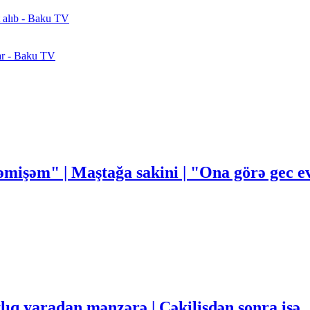
t alıb - Baku TV
lar - Baku TV
mişəm" | Maştağa sakini | "Ona görə gec
q yaradan mənzərə | Çəkilişdən sonra isə..