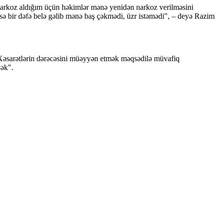
 narkoz aldığım üçün həkimlər mənə yenidən narkoz verilməsini
isə bir dəfə belə gəlib mənə baş çəkmədi, üzr istəmədi", – deyə Razim
nub. Xəsarətlərin dərəcəsini müəyyən etmək məqsədilə müvafiq
cək".