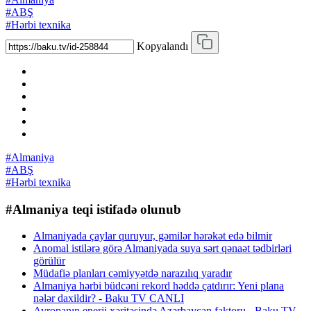
#ABŞ
#Hərbi texnika
Kopyalandı
#Almaniya
#ABŞ
#Hərbi texnika
#Almaniya teqi istifadə olunub
Almaniyada çaylar quruyur, gəmilər hərəkət edə bilmir
Anomal istilərə görə Almaniyada suya sərt qənaət tədbirləri
görülür
Müdafiə planları cəmiyyətdə narazılıq yaradır
Almaniya hərbi büdcəni rekord həddə çatdırır: Yeni plana
nələr daxildir? - Baku TV CANLI
Avropanın enerji xəritəsində Azərbaycan faktoru - Baku TV