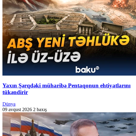
Yaxın Şərqdəki müharibə Pentaqonun ehtiyatlarını
tükəndirir
Dünya
09 avqust 2026
2 baxış