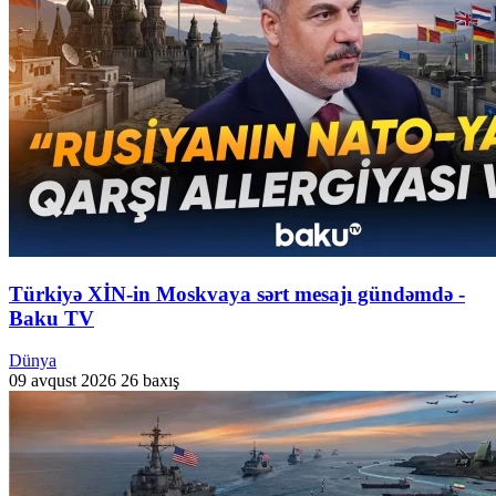
Türkiyə XİN-in Moskvaya sərt mesajı gündəmdə -
Baku TV
Dünya
09 avqust 2026
26 baxış