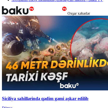
Oxşar xəbərlər
Siciliya sahillərində qədim gəmi aşkar edilib
Dünya