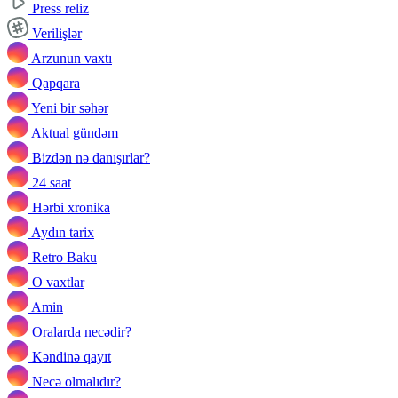
Press reliz
Verilişlər
Arzunun vaxtı
Qapqara
Yeni bir səhər
Aktual gündəm
Bizdən nə danışırlar?
24 saat
Hərbi xronika
Aydın tarix
Retro Baku
O vaxtlar
Amin
Oralarda necədir?
Kəndinə qayıt
Necə olmalıdır?