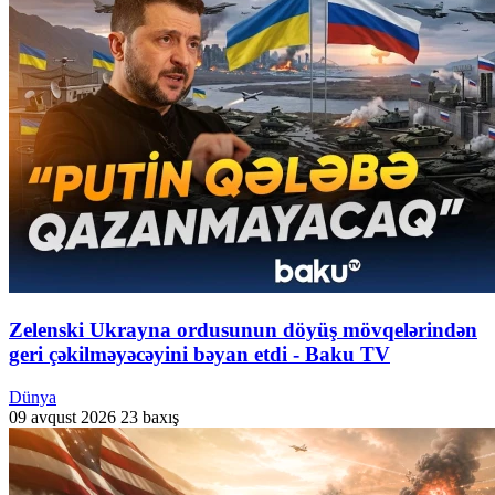
Zelenski Ukrayna ordusunun döyüş mövqelərindən
geri çəkilməyəcəyini bəyan etdi - Baku TV
Dünya
09 avqust 2026
23 baxış