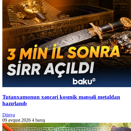
Tutanxamonun xəncəri kosmik mənşəli metaldan
hazırlanıb
Dünya
09 avqust 2026
4 baxış