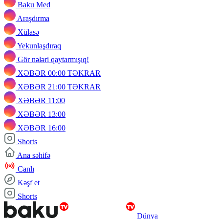
Baku Med
Araşdırma
Xülasə
Yekunlaşdıraq
Gör nələri qaytarmışıq!
XƏBƏR 00:00 TƏKRAR
XƏBƏR 21:00 TƏKRAR
XƏBƏR 11:00
XƏBƏR 13:00
XƏBƏR 16:00
Shorts
Ana səhifə
Canlı
Kəşf et
Shorts
Dünya