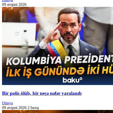
09 avqust 2026
Bir polis ölüb, bir neçə nəfər yaralanıb
Dünya
09 avqust 2026
2 baxış