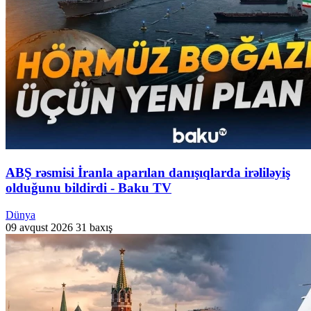
ABŞ rəsmisi İranla aparılan danışıqlarda irəliləyiş
olduğunu bildirdi - Baku TV
Dünya
09 avqust 2026
31 baxış