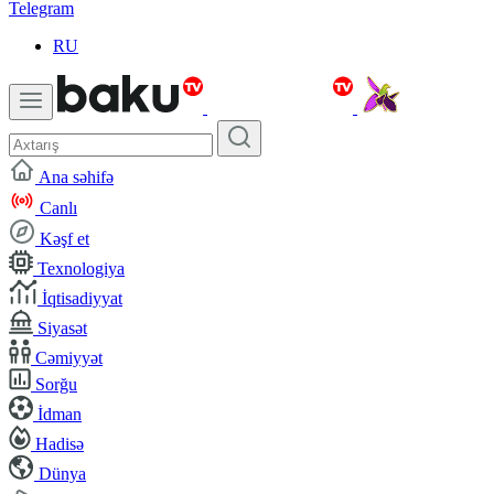
Telegram
RU
Ana səhifə
Canlı
Kəşf et
Texnologiya
İqtisadiyyat
Siyasət
Cəmiyyət
Sorğu
İdman
Hadisə
Dünya