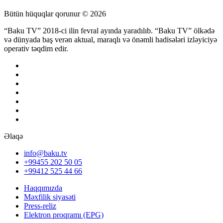
Bütün hüquqlar qorunur © 2026
“Baku TV” 2018-ci ilin fevral ayında yaradılıb. “Baku TV” ölkədə
və dünyada baş verən aktual, maraqlı və önəmli hadisələri izləyiciyə
operativ təqdim edir.
Əlaqə
info@baku.tv
+99455 202 50 05
+99412 525 44 66
Haqqımızda
Məxfilik siyasəti
Press-reliz
Elektron proqramı (EPG)