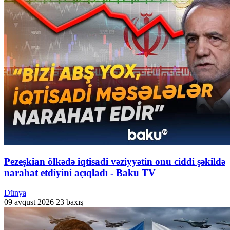
Pezeşkian ölkədə iqtisadi vəziyyətin onu ciddi şəkildə
narahat etdiyini açıqladı - Baku TV
Dünya
09 avqust 2026
23 baxış