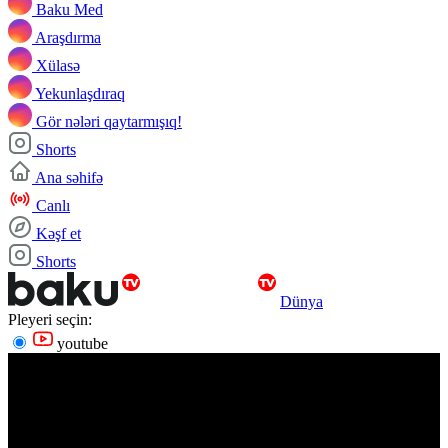
Baku Med
Araşdırma
Xülasə
Yekunlaşdıraq
Gör nələri qaytarmışıq!
Shorts
Ana səhifə
Canlı
Kəşf et
Shorts
Dünya
Pleyeri seçin:
youtube