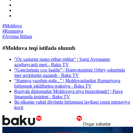
#Moldova
#Rumıniya
#Avropa İttifaqı
#Moldova teqi istifadə olunub
"Öz səslərini mənə etibar etdilər" | Şərqi Avropanın
azərbaycanlı meri - Baku TV
”Gənclərimiz çox fəaldır” | Həmvətənimiz Orhey şəhərində
mer seçkilərini qazanıb - Baku TV
“Hamıya yazığım gəlir...” | Moldovanlardan Rumıniyaya
birləşmək təkliflərinə reaksiya - Baku TV
Rusiyalı diplomatlar Moldovaya niyə buraxılmadı? | Hava
limanında insident - Baku TV
İki ölkənin vahid dövlətdə birləşməsi layihəsi rəsmi müstəviyə
keçir
Oxşar xəbərlər