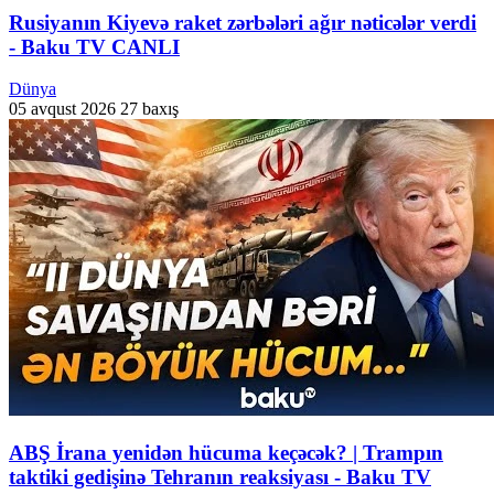
Rusiyanın Kiyevə raket zərbələri ağır nəticələr verdi
- Baku TV CANLI
Dünya
05 avqust 2026
27 baxış
ABŞ İrana yenidən hücuma keçəcək? | Trampın
taktiki gedişinə Tehranın reaksiyası - Baku TV