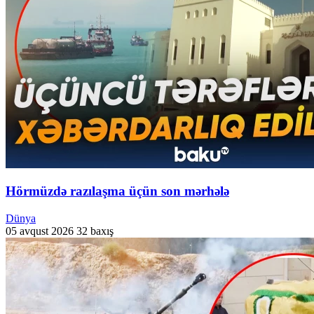
Hörmüzdə razılaşma üçün son mərhələ
Dünya
05 avqust 2026
32 baxış