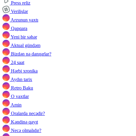
Press reliz
Verilişlər
Arzunun vaxtı
Qapqara
Yeni bir səhər
Aktual gündəm
Bizdən nə danışırlar?
24 saat
Hərbi xronika
Aydın tarix
Retro Baku
O vaxtlar
Amin
Oralarda necədir?
Kəndinə qayıt
Necə olmalıdır?