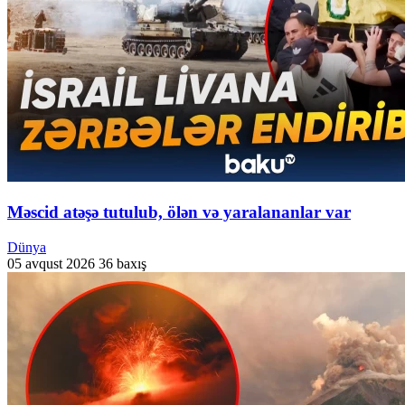
Məscid atəşə tutulub, ölən və yaralananlar var
Dünya
05 avqust 2026
36 baxış