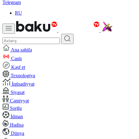
Telegram
RU
Ana səhifə
Canlı
Kəşf et
Texnologiya
İqtisadiyyat
Siyasət
Cəmiyyət
Sorğu
İdman
Hadisə
Dünya