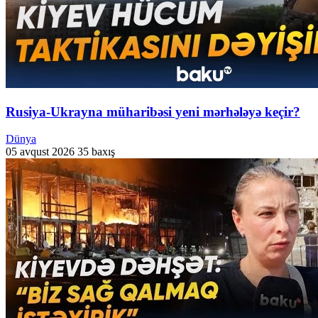
Rusiya-Ukrayna müharibəsi yeni mərhələyə keçir?
Dünya
05 avqust 2026
35 baxış