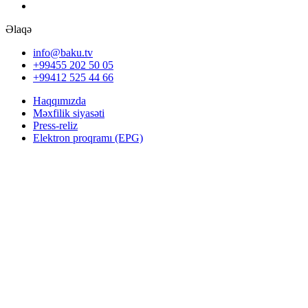
Əlaqə
info@baku.tv
+99455 202 50 05
+99412 525 44 66
Haqqımızda
Məxfilik siyasəti
Press-reliz
Elektron proqramı (EPG)