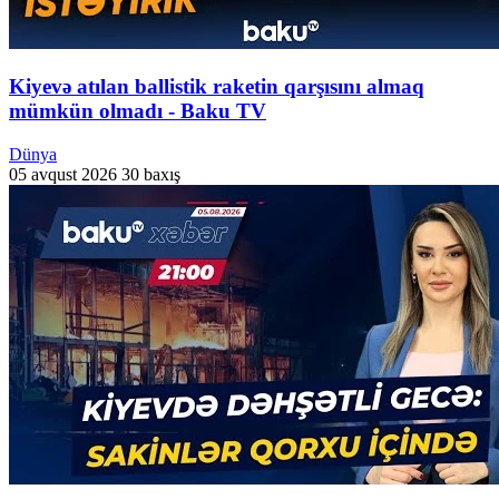
Kiyevə atılan ballistik raketin qarşısını almaq
mümkün olmadı - Baku TV
Dünya
05 avqust 2026
30 baxış