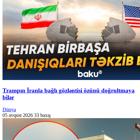
Trampın İranla bağlı gözləntisi özünü doğrultmaya
bilər
Dünya
05 avqust 2026
33 baxış