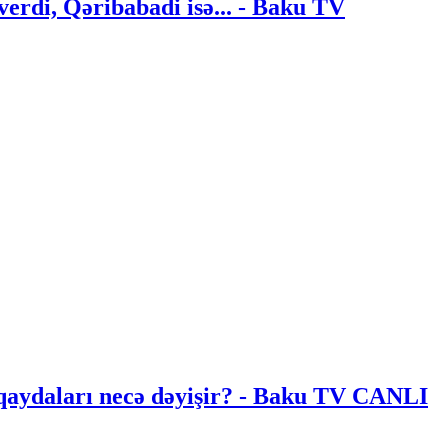
verdi, Qəribabadi isə... - Baku TV
aydaları necə dəyişir? - Baku TV CANLI