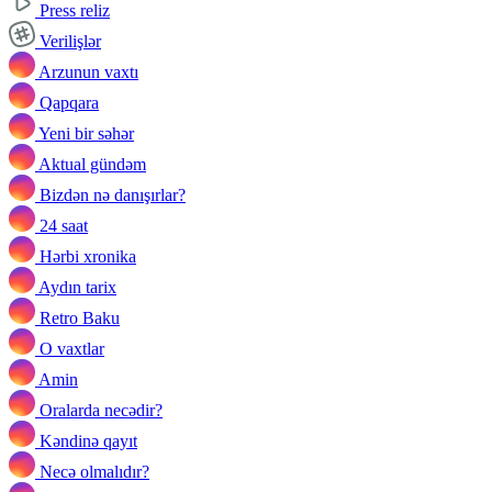
Press reliz
Verilişlər
Arzunun vaxtı
Qapqara
Yeni bir səhər
Aktual gündəm
Bizdən nə danışırlar?
24 saat
Hərbi xronika
Aydın tarix
Retro Baku
O vaxtlar
Amin
Oralarda necədir?
Kəndinə qayıt
Necə olmalıdır?