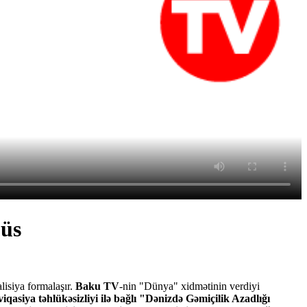
büs
isiya formalaşır.
Baku TV
-nin "Dünya" xidmətinin verdiyi
qasiya təhlükəsizliyi ilə bağlı "Dənizdə Gəmiçilik Azadlığı