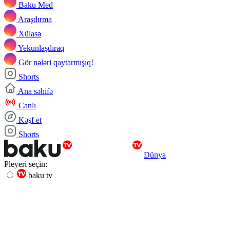
Baku Med
Araşdırma
Xülasə
Yekunlaşdıraq
Gör nələri qaytarmışıq!
Shorts
Ana səhifə
Canlı
Kəşf et
Shorts
Dünya
Pleyeri seçin:
baku tv