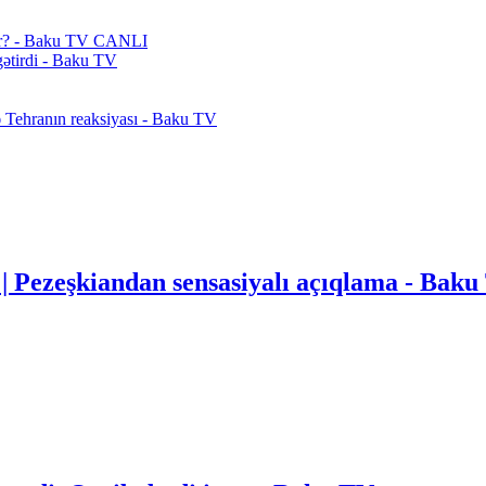
şir? - Baku TV CANLI
ətirdi - Baku TV
 Tehranın reaksiyası - Baku TV
" | Pezeşkiandan sensasiyalı açıqlama - Ba