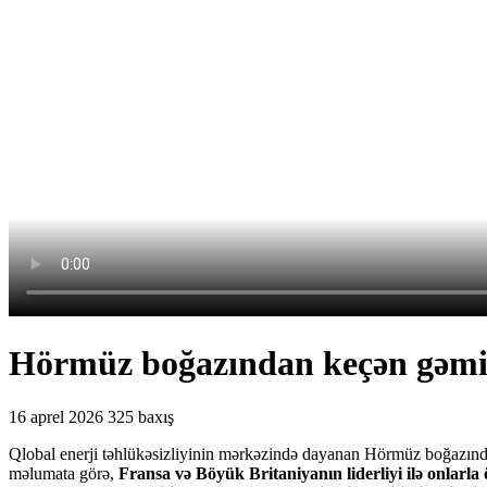
Hörmüz boğazından keçən gəmilə
16 aprel 2026
325 baxış
Qlobal enerji təhlükəsizliyinin mərkəzində dayanan Hörmüz boğazında
məlumata görə,
Fransa və Böyük Britaniyanın liderliyi ilə onlarl