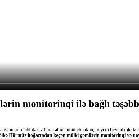
rin monitorinqi ilə bağlı təşəb
 gəmilərin təhlükəsiz hərəkətini təmin etmək üçün yeni beynəlxalq koal
a ölkə Hörmüz boğazından keçən mülki gəmilərin monitorinqi və navi