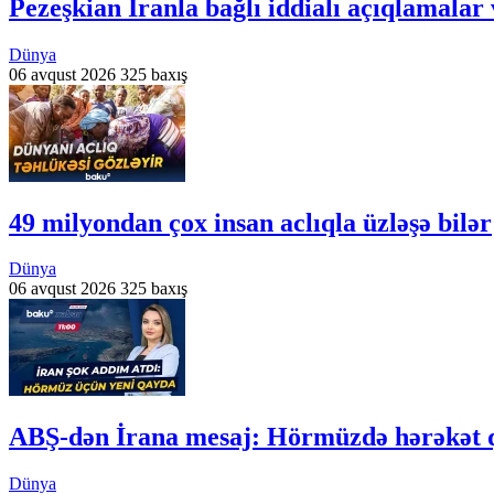
Pezeşkian İranla bağlı iddialı açıqlamalar 
Dünya
06 avqust 2026
325 baxış
49 milyondan çox insan aclıqla üzləşə bilər
Dünya
06 avqust 2026
325 baxış
ABŞ-dən İrana mesaj: Hörmüzdə hərəkət q
Dünya