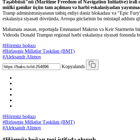
Təşəbbüsü"nü (Maritime Freedom of Navigation Initiative) irəli s
mülki gəmilər üçün tam açılması və hərbi eskalasiyadan yayınmaq 
Tramp administrasiyasının tətbiq etdiyi dəniz blokadası və "Epic Fury
eskalasiya siyasəti dövründə, Avropa güclərinin bu müstəqil addımı 
Məlumata əsasən, reportajda Emmanuel Makron və Keir Starmerin birgə b
Videoda Donald Trampın regional hərbi eskalasiya siyasəti fonunda bu 
#Hörmüz boğazı
#Birləşmiş Millətlər Təşkilatı (BMT)
#Aleksandr Alimov
Kopyalandı
#Hörmüz boğazı
#Birləşmiş Millətlər Təşkilatı (BMT)
#Aleksandr Alimov
#Hörmüz boğazı teqi istifadə olunub