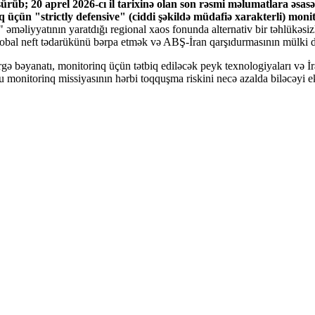
ürüb; 20 aprel 2026-cı il tarixinə olan son rəsmi məlumatlara əsas
üçün "strictly defensive" (ciddi şəkildə müdafiə xarakterli) monit
" əməliyyatının yaratdığı regional xaos fonunda alternativ bir təhlükəsi
qlobal neft tədarükünü bərpa etmək və ABŞ-İran qarşıdurmasının mülki 
əyanatı, monitorinq üçün tətbiq ediləcək peyk texnologiyaları və İranı
monitorinq missiyasının hərbi toqquşma riskini necə azalda biləcəyi ek