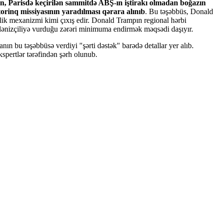
ən, Parisdə keçirilən sammitdə ABŞ-ın iştirakı olmadan boğazın
orinq missiyasının yaradılması qərara alınıb
. Bu təşəbbüs, Donald
zlik mexanizmi kimi çıxış edir. Donald Trampın regional hərbi
dənizçiliyə vurduğu zərəri minimuma endirmək məqsədi daşıyır.
n bu təşəbbüsə verdiyi "şərti dəstək" barədə detallar yer alıb.
spertlər tərəfindən şərh olunub.