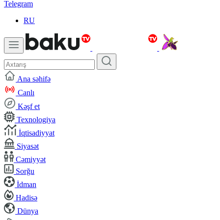
Telegram
RU
Ana səhifə
Canlı
Kəşf et
Texnologiya
İqtisadiyyat
Siyasət
Cəmiyyət
Sorğu
İdman
Hadisə
Dünya