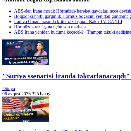
ABŞ-dən İrana mesaj: Hörmüzdə hərəkət qaydaları necə dəyi
Bölgədəki hərbi gərginlik Hörmüz boğazını yenidən gündəmə g
İran və Oman arasında kritik razılaşma - Baku TV CANLI
Hörmüzdə razılaşma üçün son mərhələ
ABŞ İrana yenidən hücuma keçəcək? | Trampın taktiki gedişinə
"Suriya ssenarisi İranda təkrarlanacaqdı
Dünya
06 avqust 2026
325 baxış