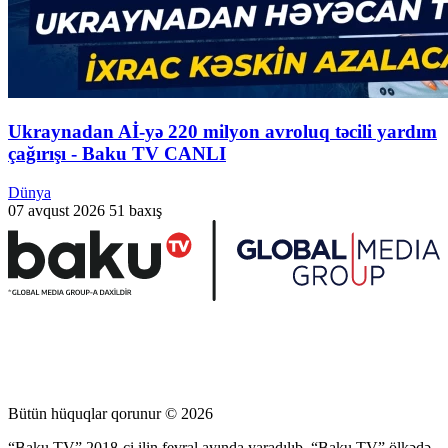
Ukraynadan Aİ-yə 220 milyon avroluq təcili yardım
çağırışı - Baku TV CANLI
Dünya
07 avqust 2026
51 baxış
Bütün hüquqlar qorunur © 2026
“Baku TV” 2018-ci ilin fevral ayında yaradılıb. “Baku TV” ölkədə