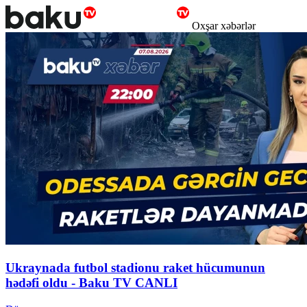
Oxşar xəbərlər
Ukraynada futbol stadionu raket hücumunun
hədəfi oldu - Baku TV CANLI