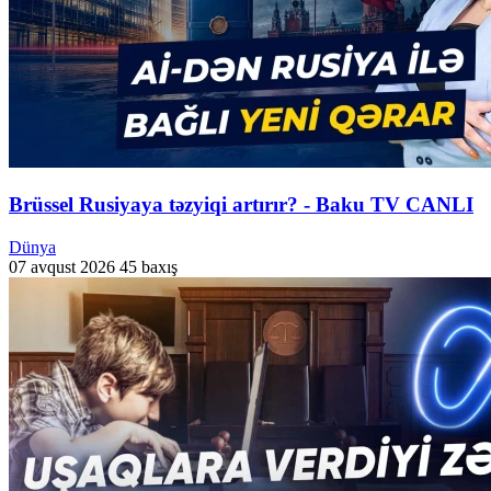
Brüssel Rusiyaya təzyiqi artırır? - Baku TV CANLI
Dünya
07 avqust 2026
45 baxış