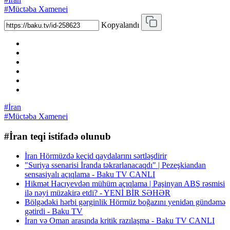
#Müctəba Xamenei
Kopyalandı
#İran
#Müctəba Xamenei
#İran teqi istifadə olunub
İran Hörmüzdə keçid qaydalarını sərtləşdirir
"Suriya ssenarisi İranda təkrarlanacaqdı" | Pezeşkiandan
sensasiyalı açıqlama - Baku TV CANLI
Hikmət Hacıyevdən mühüm açıqlama | Paşinyan ABŞ rəsmisi
ilə nəyi müzakirə etdi? - YENİ BİR SƏHƏR
Bölgədəki hərbi gərginlik Hörmüz boğazını yenidən gündəmə
gətirdi - Baku TV
İran və Oman arasında kritik razılaşma - Baku TV CANLI