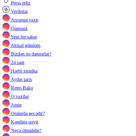
Press reliz
Verilişlər
Arzunun vaxtı
Qapqara
Yeni bir səhər
Aktual gündəm
Bizdən nə danışırlar?
24 saat
Hərbi xronika
Aydın tarix
Retro Baku
O vaxtlar
Amin
Oralarda necədir?
Kəndinə qayıt
Necə olmalıdır?