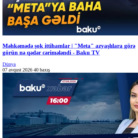
Məhkəmədə şok ittihamlar | "Meta" azyaşlılara görə
görün nə qədər cərimələndi - Baku TV
Dünya
07 avqust 2026
40 baxış