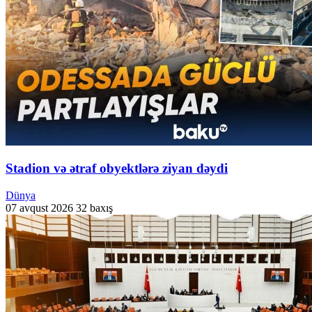
Stadion və ətraf obyektlərə ziyan dəydi
Dünya
07 avqust 2026
32 baxış