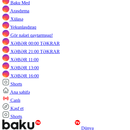
Baku Med
Araşdırma
Xülasə
Yekunlaşdıraq
Gör nələri qaytarmışıq!
XƏBƏR 00:00 TƏKRAR
XƏBƏR 21:00 TƏKRAR
XƏBƏR 11:00
XƏBƏR 13:00
XƏBƏR 16:00
Shorts
Ana səhifə
Canlı
Kəşf et
Shorts
Dünya