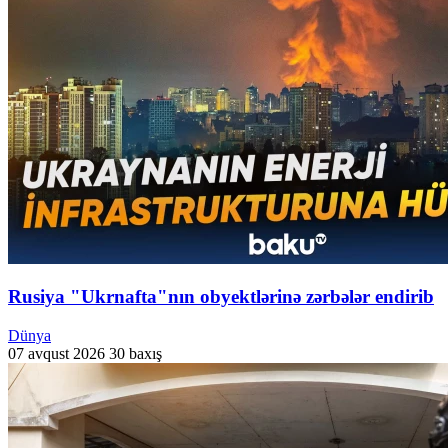
Rusiya "Ukrnafta"nın obyektlərinə zərbələr endirib
Dünya
07 avqust 2026
30 baxış