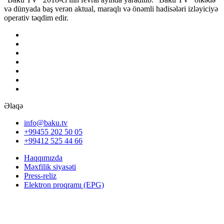
və dünyada baş verən aktual, maraqlı və önəmli hadisələri izləyiciyə
operativ təqdim edir.
Əlaqə
info@baku.tv
+99455 202 50 05
+99412 525 44 66
Haqqımızda
Məxfilik siyasəti
Press-reliz
Elektron proqramı (EPG)