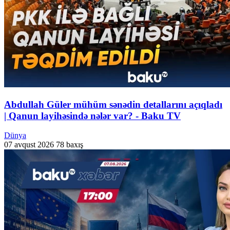
Abdullah Güler mühüm sənədin detallarını açıqladı
| Qanun layihəsində nələr var? - Baku TV
Dünya
07 avqust 2026
78 baxış