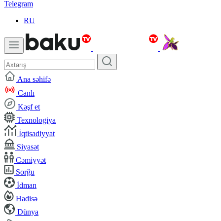
Telegram
RU
Ana səhifə
Canlı
Kəşf et
Texnologiya
İqtisadiyyat
Siyasət
Cəmiyyət
Sorğu
İdman
Hadisə
Dünya