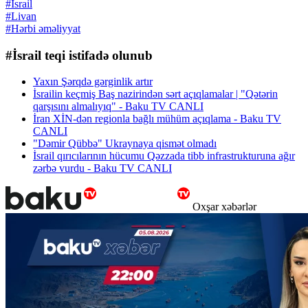
#İsrail
#Livan
#Hərbi əməliyyat
#İsrail teqi istifadə olunub
Yaxın Şərqdə gərginlik artır
İsrailin keçmiş Baş nazirindən sərt açıqlamalar | "Qətərin
qarşısını almalıyıq" - Baku TV CANLI
İran XİN-dən regionla bağlı mühüm açıqlama - Baku TV
CANLI
"Dəmir Qübbə" Ukraynaya qismət olmadı
İsrail qırıcılarının hücumu Qəzzada tibb infrastrukturuna ağır
zərbə vurdu - Baku TV CANLI
Oxşar xəbərlər