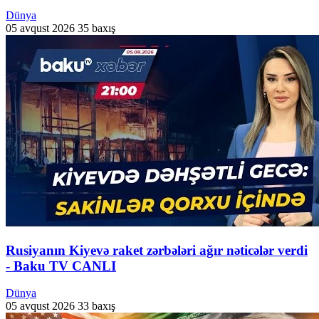
Dünya
05 avqust 2026
35 baxış
Rusiyanın Kiyevə raket zərbələri ağır nəticələr verdi
- Baku TV CANLI
Dünya
05 avqust 2026
33 baxış