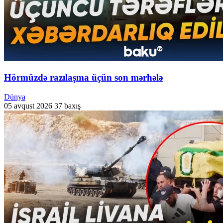
Hörmüzdə razılaşma üçün son mərhələ
Dünya
05 avqust 2026
37 baxış