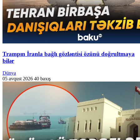
Trampın İranla bağlı gözləntisi özünü doğrultmaya
bilər
Dünya
05 avqust 2026
40 baxış