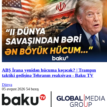
ABŞ İrana yenidən hücuma keçəcək? | Trampın
taktiki gedişinə Tehranın reaksiyası - Baku TV
Dünya
05 avqust 2026
54 baxış