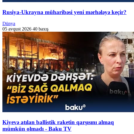
Rusiya-Ukrayna müharibəsi yeni mərhələyə keçir?
Dünya
05 avqust 2026
40 baxış
Kiyevə atılan ballistik raketin qarşısını almaq
mümkün olmadı - Baku TV