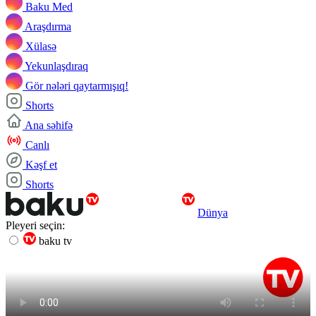
Baku Med
Araşdırma
Xülasə
Yekunlaşdıraq
Gör nələri qaytarmışıq!
Shorts
Ana səhifə
Canlı
Kəşf et
Shorts
Dünya
Pleyeri seçin:
baku tv