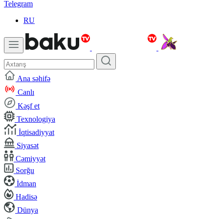
Telegram
RU
Ana səhifə
Canlı
Kəşf et
Texnologiya
İqtisadiyyat
Siyasət
Cəmiyyət
Sorğu
İdman
Hadisə
Dünya