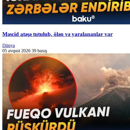
Məscid atəşə tutulub, ölən və yaralananlar var
Dünya
05 avqust 2026
39 baxış