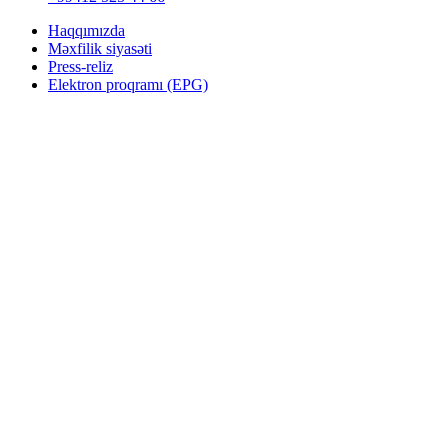
Haqqımızda
Məxfilik siyasəti
Press-reliz
Elektron proqramı (EPG)