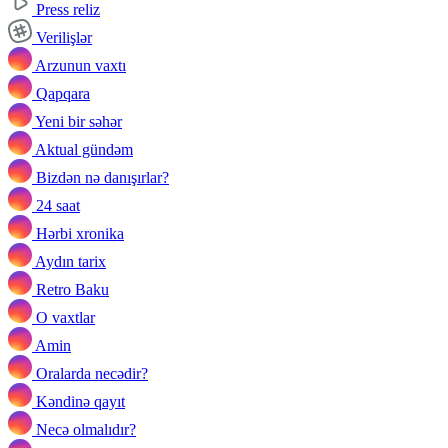
Press reliz
Verilişlər
Arzunun vaxtı
Qapqara
Yeni bir səhər
Aktual gündəm
Bizdən nə danışırlar?
24 saat
Hərbi xronika
Aydın tarix
Retro Baku
O vaxtlar
Amin
Oralarda necədir?
Kəndinə qayıt
Necə olmalıdır?