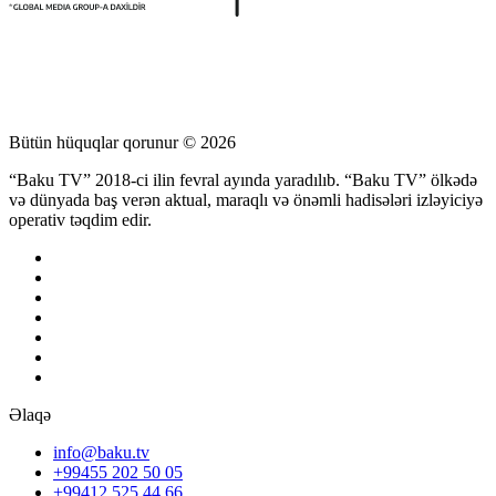
Bütün hüquqlar qorunur © 2026
“Baku TV” 2018-ci ilin fevral ayında yaradılıb. “Baku TV” ölkədə
və dünyada baş verən aktual, maraqlı və önəmli hadisələri izləyiciyə
operativ təqdim edir.
Əlaqə
info@baku.tv
+99455 202 50 05
+99412 525 44 66