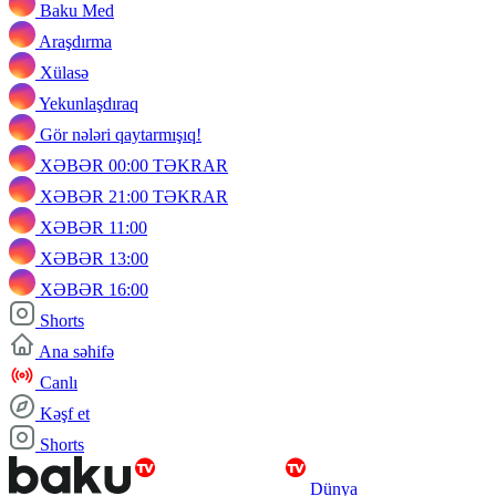
Baku Med
Araşdırma
Xülasə
Yekunlaşdıraq
Gör nələri qaytarmışıq!
XƏBƏR 00:00 TƏKRAR
XƏBƏR 21:00 TƏKRAR
XƏBƏR 11:00
XƏBƏR 13:00
XƏBƏR 16:00
Shorts
Ana səhifə
Canlı
Kəşf et
Shorts
Dünya