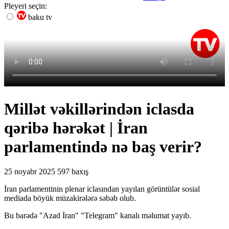
Pleyeri seçin:
baku tv
Millət vəkillərindən iclasda
qəribə hərəkət | İran
parlamentində nə baş verir?
25 noyabr 2025
597 baxış
İran parlamentinin plenar iclasından yayılan görüntülər sosial
mediada böyük müzakirələrə səbəb olub.
Bu barədə "Azad İran" "Telegram" kanalı məlumat yayıb.