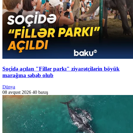
Soçidə açılan "Fillər parkı" ziyarətçilərin böyük
marağına səbəb olub
Dünya
08 avqust 2026
40 baxış