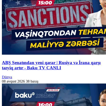
ABŞ Senatından yeni qərar | Rusiya və İrana qarşı
təzyiq artır - Baku TV CANLI
Dünya
08 avqust 2026
38 baxış