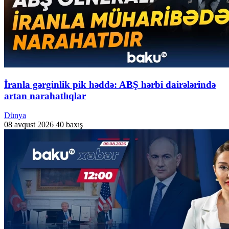
İranla gərginlik pik həddə: ABŞ hərbi dairələrində
artan narahatlıqlar
Dünya
08 avqust 2026
40 baxış