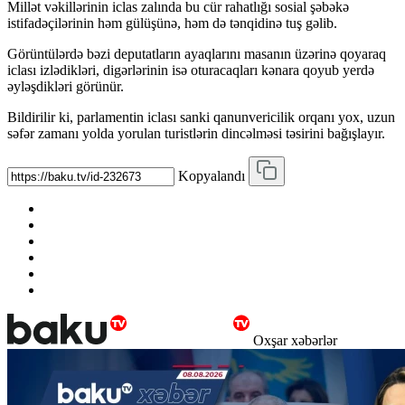
Millət vəkillərinin iclas zalında bu cür rahatlığı sosial şəbəkə
istifadəçilərinin həm gülüşünə, həm də tənqidinə tuş gəlib.
Görüntülərdə bəzi deputatların ayaqlarını masanın üzərinə qoyaraq
iclası izlədikləri, digərlərinin isə oturacaqları kənara qoyub yerdə
əyləşdikləri görünür.
Bildirilir ki, parlamentin iclası sanki qanunvericilik orqanı yox, uzun
səfər zamanı yolda yorulan turistlərin dincəlməsi təsirini bağışlayır.
Kopyalandı
Oxşar xəbərlər