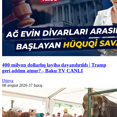
400 milyon dollarlıq layihə dayandırıldı | Tramp
geri addım atmır? - Baku TV CANLI
Dünya
08 avqust 2026
37 baxış