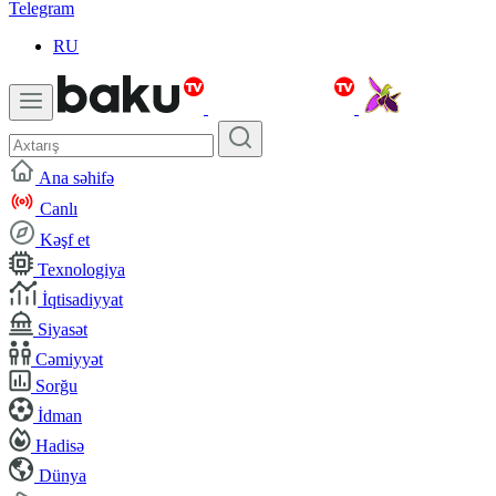
Telegram
RU
Ana səhifə
Canlı
Kəşf et
Texnologiya
İqtisadiyyat
Siyasət
Cəmiyyət
Sorğu
İdman
Hadisə
Dünya