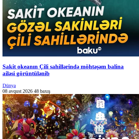
Sakit okeanın Çili sahillərində möhtəşəm balina
ailəsi görüntülənib
Dünya
08 avqust 2026
48 baxış