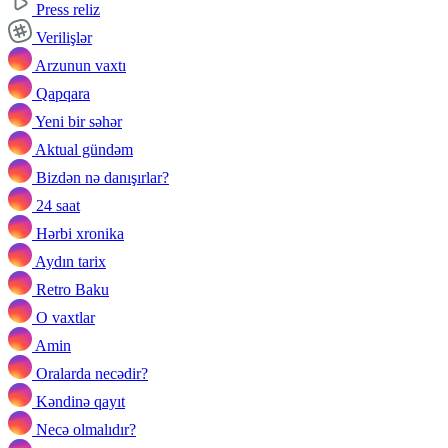
Press reliz
Verilişlər
Arzunun vaxtı
Qapqara
Yeni bir səhər
Aktual gündəm
Bizdən nə danışırlar?
24 saat
Hərbi xronika
Aydın tarix
Retro Baku
O vaxtlar
Amin
Oralarda necədir?
Kəndinə qayıt
Necə olmalıdır?