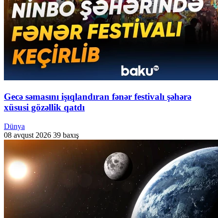
Gecə səmasını işıqlandıran fənər festivalı şəhərə
xüsusi gözəllik qatdı
Dünya
08 avqust 2026
39 baxış