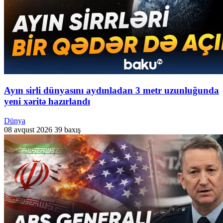
Ayın sirli dünyasını aydınladan 3 metr uzunluğunda
yeni xəritə hazırlandı
Dünya
08 avqust 2026
39 baxış