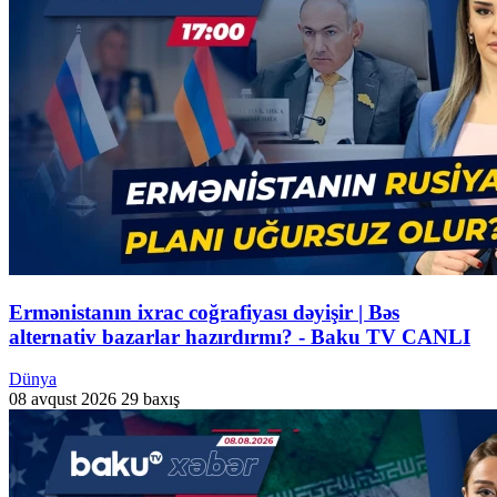
Ermənistanın ixrac coğrafiyası dəyişir | Bəs
alternativ bazarlar hazırdırmı? - Baku TV CANLI
Dünya
08 avqust 2026
29 baxış