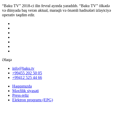
“Baku TV” 2018-ci ilin fevral ayında yaradılıb. “Baku TV” ölkədə
və dünyada baş verən aktual, maraqlı və önəmli hadisələri izləyiciyə
operativ təqdim edir.
Əlaqə
info@baku.tv
+99455 202 50 05
+99412 525 44 66
Haqqımızda
Məxfilik siyasəti
Press-reliz
Elektron proqramı (EPG)