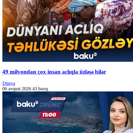
49 milyondan çox insan aclıqla üzləşə bilər
Dünya
06 avqust 2026
43 baxış