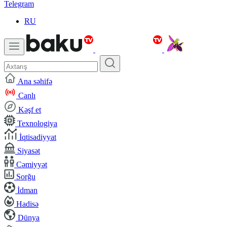
Telegram
RU
Ana səhifə
Canlı
Kəşf et
Texnologiya
İqtisadiyyat
Siyasət
Cəmiyyət
Sorğu
İdman
Hadisə
Dünya