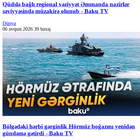
Qüdslə bağlı regional vəziyyət Əmmanda nazirlər
səviyyəsində müzakirə olunub - Baku TV
Dünya
06 avqust 2026
39 baxış
Bölgədəki hərbi gərginlik Hörmüz boğazını yenidən
gündəmə gətirdi - Baku TV