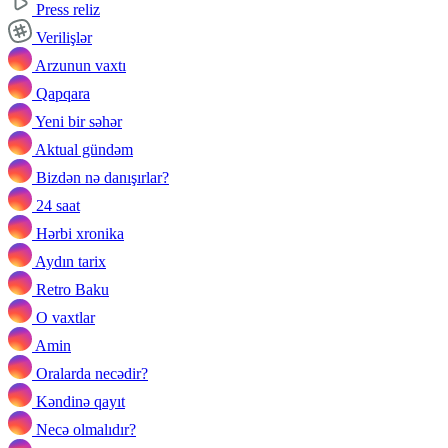
Press reliz
Verilişlər
Arzunun vaxtı
Qapqara
Yeni bir səhər
Aktual gündəm
Bizdən nə danışırlar?
24 saat
Hərbi xronika
Aydın tarix
Retro Baku
O vaxtlar
Amin
Oralarda necədir?
Kəndinə qayıt
Necə olmalıdır?