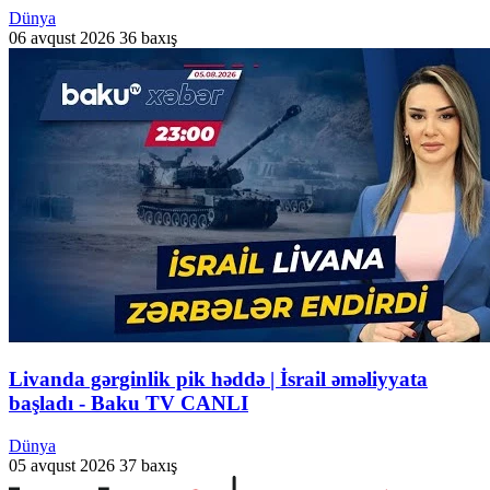
Dünya
06 avqust 2026
36 baxış
Livanda gərginlik pik həddə | İsrail əməliyyata
başladı - Baku TV CANLI
Dünya
05 avqust 2026
37 baxış