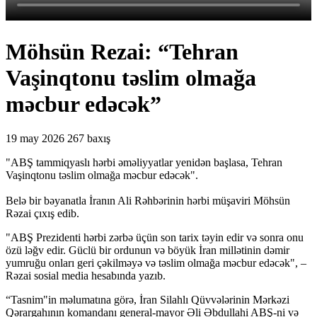
Möhsün Rezai: “Tehran
Vaşinqtonu təslim olmağa
məcbur edəcək”
19 may 2026
267 baxış
"ABŞ tammiqyaslı hərbi əməliyyatlar yenidən başlasa, Tehran
Vaşinqtonu təslim olmağa məcbur edəcək".
Belə bir bəyanatla İranın Ali Rəhbərinin hərbi müşaviri Möhsün
Rəzai çıxış edib.
"ABŞ Prezidenti hərbi zərbə üçün son tarix təyin edir və sonra onu
özü ləğv edir. Güclü bir ordunun və böyük İran millətinin dəmir
yumruğu onları geri çəkilməyə və təslim olmağa məcbur edəcək",
–
Rəzai sosial media hesabında yazıb.
“Tasnim"in məlumatına görə, İran Silahlı Qüvvələrinin Mərkəzi
Qərargahının komandanı general-mayor Əli Əbdullahi ABŞ-ni və