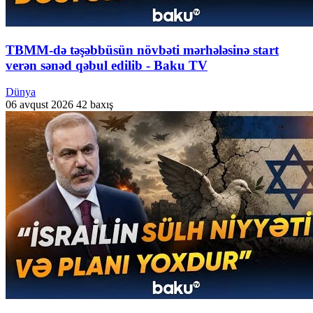
TBMM-də təşəbbüsün növbəti mərhələsinə start
verən sənəd qəbul edilib - Baku TV
Dünya
06 avqust 2026
42 baxış