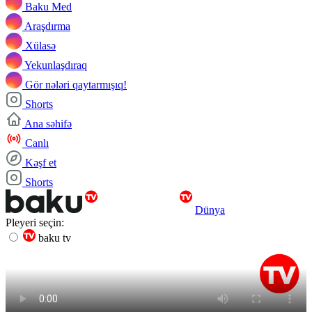
Baku Med
Araşdırma
Xülasə
Yekunlaşdıraq
Gör nələri qaytarmışıq!
Shorts
Ana səhifə
Canlı
Kəşf et
Shorts
Dünya
Pleyeri seçin:
baku tv