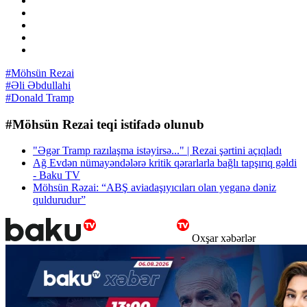
#Möhsün Rezai
#Əli Əbdullahi
#Donald Tramp
#Möhsün Rezai teqi istifadə olunub
"Əgər Tramp razılaşma istəyirsə..." | Rezai şərtini açıqladı
Ağ Evdən nümayəndələrə kritik qərarlarla bağlı tapşırıq gəldi
- Baku TV
Möhsün Rəzai: “ABŞ aviadaşıyıcıları olan yeganə dəniz
quldurudur”
Oxşar xəbərlər