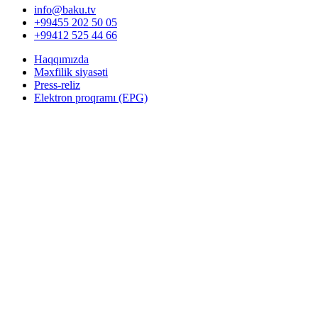
info@baku.tv
+99455 202 50 05
+99412 525 44 66
Haqqımızda
Məxfilik siyasəti
Press-reliz
Elektron proqramı (EPG)