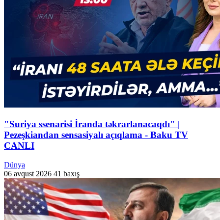
"Suriya ssenarisi İranda təkrarlanacaqdı" |
Pezeşkiandan sensasiyalı açıqlama - Baku TV
CANLI
Dünya
06 avqust 2026
41 baxış