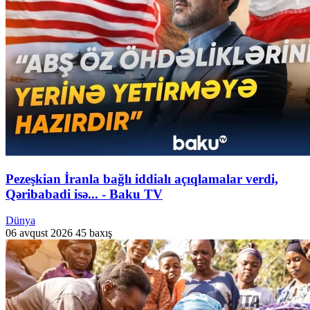
Pezeşkian İranla bağlı iddialı açıqlamalar verdi,
Qəribabadi isə... - Baku TV
Dünya
06 avqust 2026
45 baxış