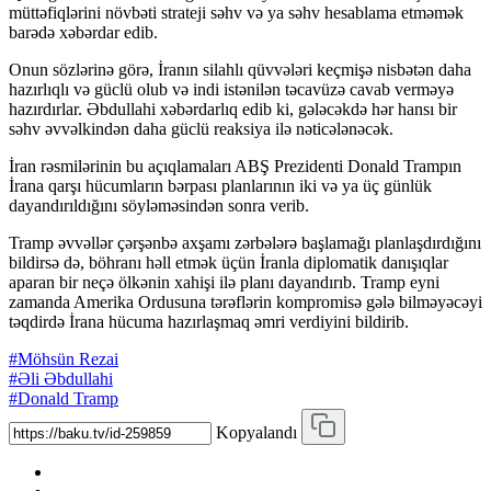
müttəfiqlərini növbəti strateji səhv və ya səhv hesablama etməmək
barədə xəbərdar edib.
Onun sözlərinə görə, İranın silahlı qüvvələri keçmişə nisbətən daha
hazırlıqlı və güclü olub və indi istənilən təcavüzə cavab verməyə
hazırdırlar. Əbdullahi xəbərdarlıq edib ki, gələcəkdə hər hansı bir
səhv əvvəlkindən daha güclü reaksiya ilə nəticələnəcək.
İran rəsmilərinin bu açıqlamaları ABŞ Prezidenti Donald Trampın
İrana qarşı hücumların bərpası planlarının iki və ya üç günlük
dayandırıldığını söyləməsindən sonra verib.
Tramp əvvəllər çərşənbə axşamı zərbələrə başlamağı planlaşdırdığını
bildirsə də, böhranı həll etmək üçün İranla diplomatik danışıqlar
aparan bir neçə ölkənin xahişi ilə planı dayandırıb. Tramp eyni
zamanda Amerika Ordusuna tərəflərin kompromisə gələ bilməyəcəyi
təqdirdə İrana hücuma hazırlaşmaq əmri verdiyini bildirib.
#Möhsün Rezai
#Əli Əbdullahi
#Donald Tramp
Kopyalandı