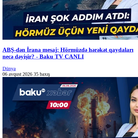
ABŞ-dən İrana mesaj: Hörmüzdə hərəkət qaydaları
necə dəyişir? - Baku TV CANLI
Dünya
06 avqust 2026
35 baxış