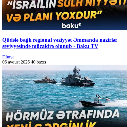
Qüdslə bağlı regional vəziyyət Əmmanda nazirlər
səviyyəsində müzakirə olunub - Baku TV
Dünya
06 avqust 2026
40 baxış