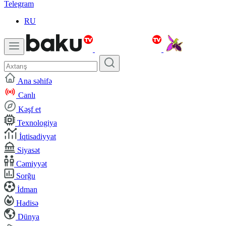
Telegram
RU
Ana səhifə
Canlı
Kəşf et
Texnologiya
İqtisadiyyat
Siyasət
Cəmiyyət
Sorğu
İdman
Hadisə
Dünya