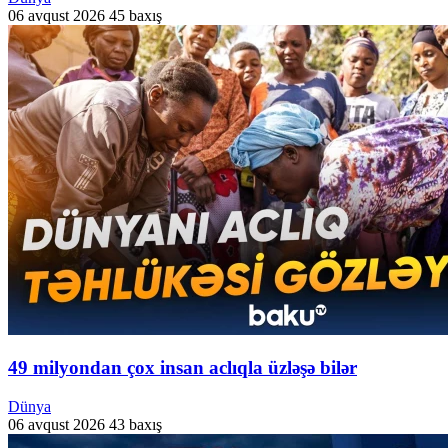
06 avqust 2026
45 baxış
49 milyondan çox insan aclıqla üzləşə bilər
Dünya
06 avqust 2026
43 baxış