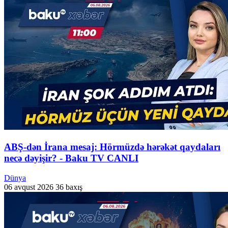
ABŞ-dən İrana mesaj: Hörmüzdə hərəkət qaydaları
necə dəyişir? - Baku TV CANLI
Dünya
06 avqust 2026
36 baxış