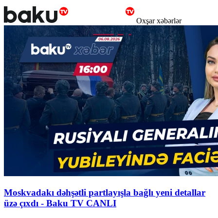
Oxşar xəbərlər
Moskvadakı dəhşətli partlayışla bağlı yeni detallar
üzə çıxdı - Baku TV CANLI