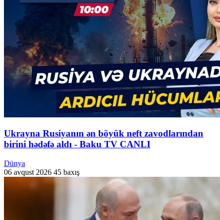
Ukrayna Rusiyanın ən böyük neft zavodlarından
birini hədəfə aldı - Baku TV CANLI
Dünya
06 avqust 2026
45 baxış