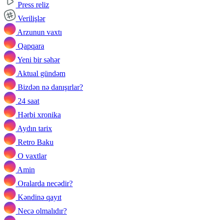
Press reliz
Verilişlər
Arzunun vaxtı
Qapqara
Yeni bir səhər
Aktual gündəm
Bizdən nə danışırlar?
24 saat
Hərbi xronika
Aydın tarix
Retro Baku
O vaxtlar
Amin
Oralarda necədir?
Kəndinə qayıt
Necə olmalıdır?