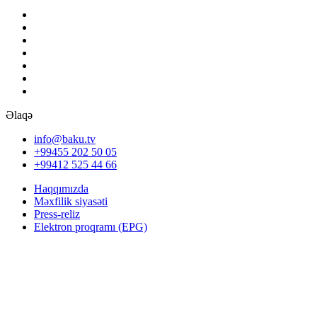
Əlaqə
info@baku.tv
+99455 202 50 05
+99412 525 44 66
Haqqımızda
Məxfilik siyasəti
Press-reliz
Elektron proqramı (EPG)