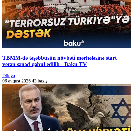
TBMM-də təşəbbüsün növbəti mərhələsinə start
verən sənəd qəbul edilib - Baku TV
Dünya
06 avqust 2026
43 baxış