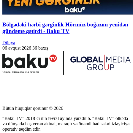
Bölgədəki hərbi gərginlik Hörmüz boğazını yenidən
gündəmə gətirdi - Baku TV
Dünya
06 avqust 2026
36 baxış
Bütün hüquqlar qorunur © 2026
“Baku TV” 2018-ci ilin fevral ayında yaradılıb. “Baku TV” ölkədə
və dünyada baş verən aktual, maraqlı və önəmli hadisələri izləyiciyə
operativ təqdim edir.