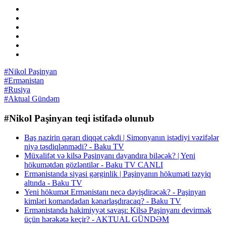
#Nikol Paşinyan
#Ermənistan
#Rusiya
#Aktual Gündəm
#Nikol Paşinyan teqi istifadə olunub
Baş nazirin qərarı diqqət çəkdi | Simonyanın istədiyi vəzifələr
niyə təsdiqlənmədi? - Baku TV
Müxalifət və kilsə Paşinyanı dayandıra biləcək? | Yeni
hökumətdən gözləntilər - Baku TV CANLI
Ermənistanda siyasi gərginlik | Paşinyanın hökuməti təzyiq
altında - Baku TV
Yeni hökumət Ermənistanı necə dəyişdirəcək? - Paşinyan
kimləri komandadan kənarlaşdıracaq? - Baku TV
Ermənistanda hakimiyyət savaşı: Kilsə Paşinyanı devirmək
üçün hərəkətə keçir? - AKTUAL GÜNDƏM