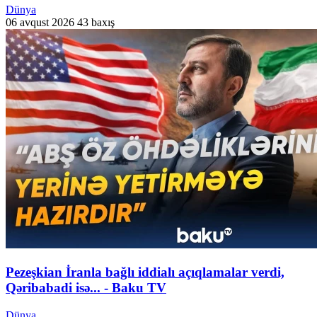
Dünya
06 avqust 2026
43 baxış
Pezeşkian İranla bağlı iddialı açıqlamalar verdi,
Qəribabadi isə... - Baku TV
Dünya