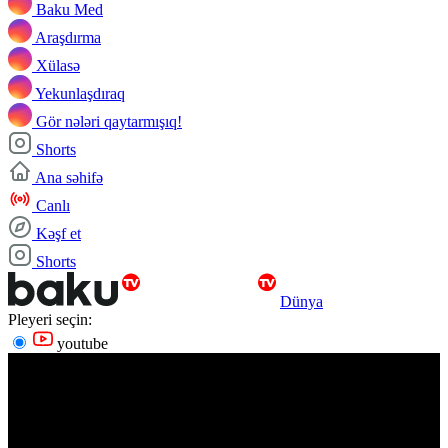
Baku Med
Araşdırma
Xülasə
Yekunlaşdıraq
Gör nələri qaytarmışıq!
Shorts
Ana səhifə
Canlı
Kəşf et
Shorts
Dünya
Pleyeri seçin:
youtube