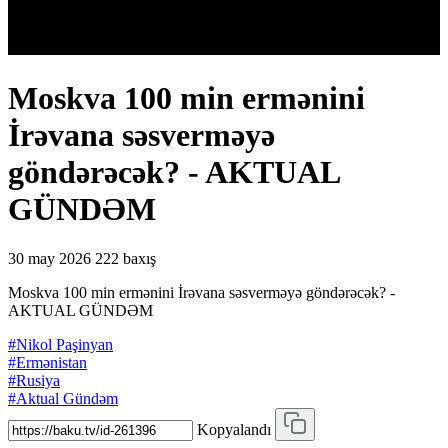
Moskva 100 min ermənini
İrəvana səsverməyə
göndərəcək? - AKTUAL
GÜNDƏM
30 may 2026
222 baxış
Moskva 100 min ermənini İrəvana səsverməyə göndərəcək? -
AKTUAL GÜNDƏM
#Nikol Paşinyan
#Ermənistan
#Rusiya
#Aktual Gündəm
Kopyalandı