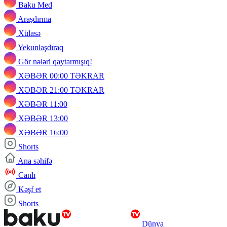
Baku Med
Araşdırma
Xülasə
Yekunlaşdıraq
Gör nələri qaytarmışıq!
XƏBƏR 00:00 TƏKRAR
XƏBƏR 21:00 TƏKRAR
XƏBƏR 11:00
XƏBƏR 13:00
XƏBƏR 16:00
Shorts
Ana səhifə
Canlı
Kəşf et
Shorts
Dünya