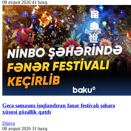
08 avqust 2026
41 baxış
Gecə səmasını işıqlandıran fənər festivalı şəhərə
xüsusi gözəllik qatdı
Dünya
08 avqust 2026
31 baxış