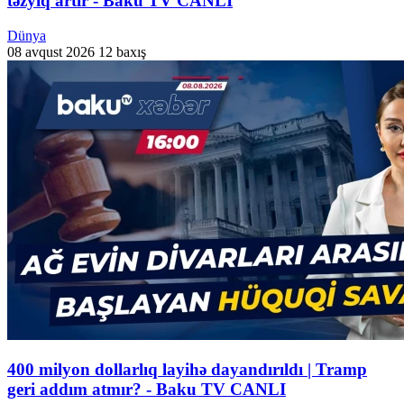
təzyiq artır - Baku TV CANLI
Dünya
08 avqust 2026
12 baxış
400 milyon dollarlıq layihə dayandırıldı | Tramp
geri addım atmır? - Baku TV CANLI