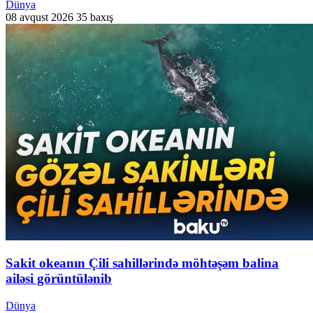
Dünya
08 avqust 2026
35 baxış
Sakit okeanın Çili sahillərində möhtəşəm balina
ailəsi görüntülənib
Dünya