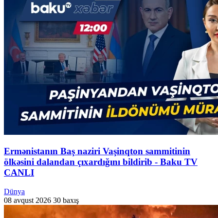
Ermənistanın Baş naziri Vaşinqton sammitinin
ölkəsini dalandan çıxardığını bildirib - Baku TV
CANLI
Dünya
08 avqust 2026
30 baxış