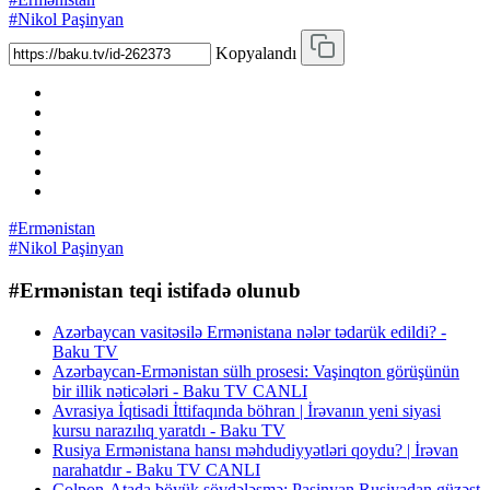
#Nikol Paşinyan
Kopyalandı
#Ermənistan
#Nikol Paşinyan
#Ermənistan teqi istifadə olunub
Azərbaycan vasitəsilə Ermənistana nələr tədarük edildi? -
Baku TV
Azərbaycan-Ermənistan sülh prosesi: Vaşinqton görüşünün
bir illik nəticələri - Baku TV CANLI
Avrasiya İqtisadi İttifaqında böhran | İrəvanın yeni siyasi
kursu narazılıq yaratdı - Baku TV
Rusiya Ermənistana hansı məhdudiyyətləri qoydu? | İrəvan
narahatdır - Baku TV CANLI
Çolpon-Atada böyük sövdələşmə: Paşinyan Rusiyadan güzəşt