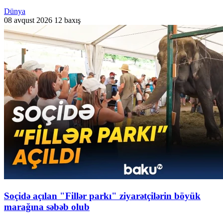
Dünya
08 avqust 2026
12 baxış
Soçidə açılan "Fillər parkı" ziyarətçilərin böyük
marağına səbəb olub