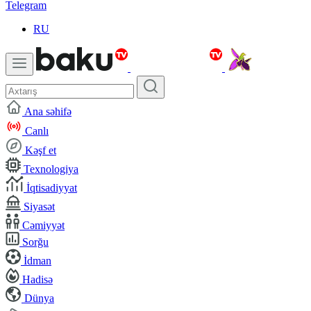
Telegram
RU
Ana səhifə
Canlı
Kəşf et
Texnologiya
İqtisadiyyat
Siyasət
Cəmiyyət
Sorğu
İdman
Hadisə
Dünya