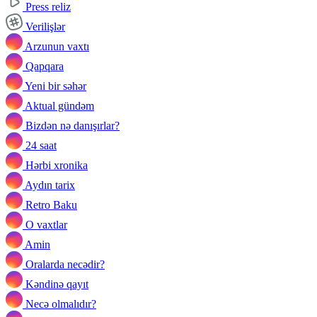
Press reliz
Verilişlər
Arzunun vaxtı
Qapqara
Yeni bir səhər
Aktual gündəm
Bizdən nə danışırlar?
24 saat
Hərbi xronika
Aydın tarix
Retro Baku
O vaxtlar
Amin
Oralarda necədir?
Kəndinə qayıt
Necə olmalıdır?