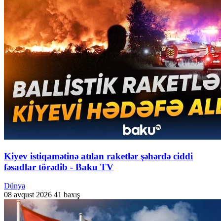
Kiyev istiqamətinə atılan raketlər şəhərdə ciddi
fəsadlar törədib - Baku TV
Dünya
08 avqust 2026
41 baxış