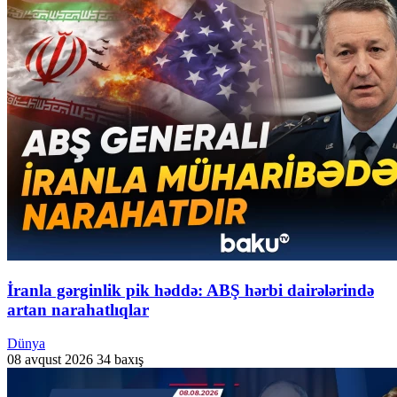
İranla gərginlik pik həddə: ABŞ hərbi dairələrində
artan narahatlıqlar
Dünya
08 avqust 2026
34 baxış