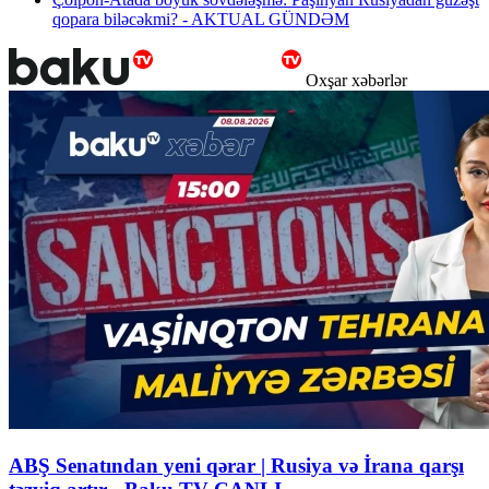
qopara biləcəkmi? - AKTUAL GÜNDƏM
Oxşar xəbərlər
ABŞ Senatından yeni qərar | Rusiya və İrana qarşı