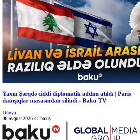
Yaxın Şərqdə ciddi diplomatik addım atıldı | Paris
danışıqlar masasından silindi - Baku TV
Dünya
08 avqust 2026
41 baxış