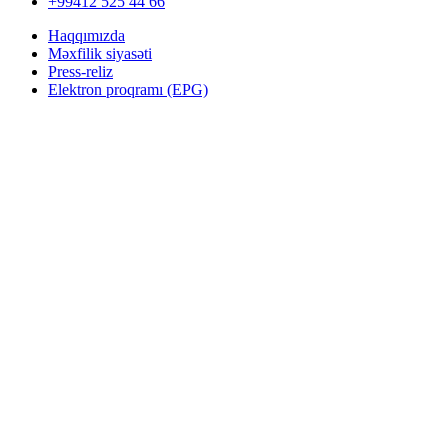
+99412 525 44 66
Haqqımızda
Məxfilik siyasəti
Press-reliz
Elektron proqramı (EPG)