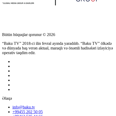
Bütün hüquqlar qorunur © 2026
“Baku TV” 2018-ci ilin fevral ayında yaradılıb. “Baku TV” ölkədə
və dünyada baş verən aktual, maraqlı və önəmli hadisələri izləyiciyə
operativ təqdim edir.
Əlaqə
info@baku.tv
+99455 202 50 05