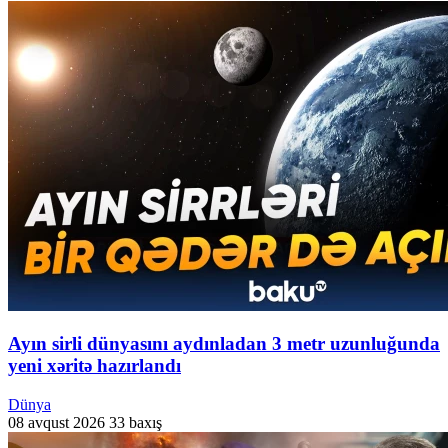
Ayın sirli dünyasını aydınladan 3 metr uzunluğunda
yeni xəritə hazırlandı
Dünya
08 avqust 2026
33 baxış