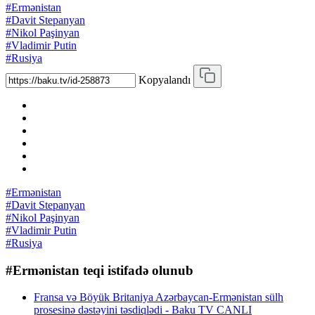
#Ermənistan
#Davit Stepanyan
#Nikol Paşinyan
#Vladimir Putin
#Rusiya
Kopyalandı
#Ermənistan
#Davit Stepanyan
#Nikol Paşinyan
#Vladimir Putin
#Rusiya
#Ermənistan teqi istifadə olunub
Fransa və Böyük Britaniya Azərbaycan-Ermənistan sülh
prosesinə dəstəyini təsdiqlədi - Baku TV CANLI