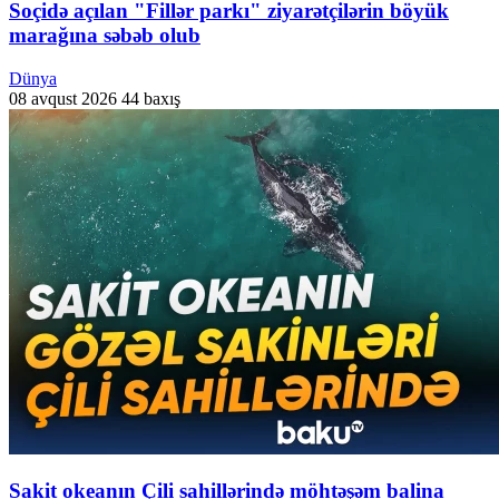
Soçidə açılan "Fillər parkı" ziyarətçilərin böyük
marağına səbəb olub
Dünya
08 avqust 2026
44 baxış
Sakit okeanın Çili sahillərində möhtəşəm balina