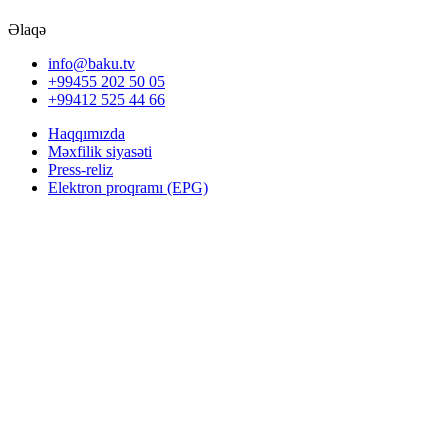
Əlaqə
info@baku.tv
+99455 202 50 05
+99412 525 44 66
Haqqımızda
Məxfilik siyasəti
Press-reliz
Elektron proqramı (EPG)