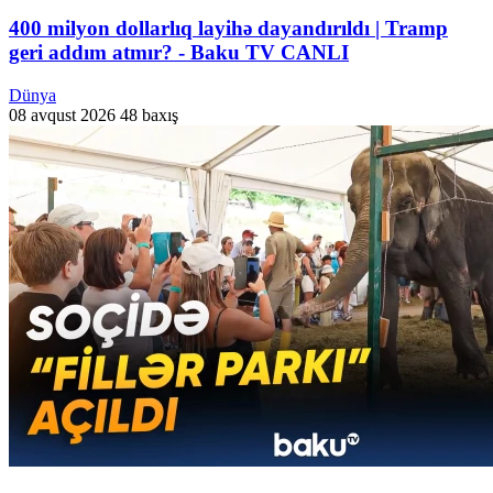
400 milyon dollarlıq layihə dayandırıldı | Tramp
geri addım atmır? - Baku TV CANLI
Dünya
08 avqust 2026
48 baxış