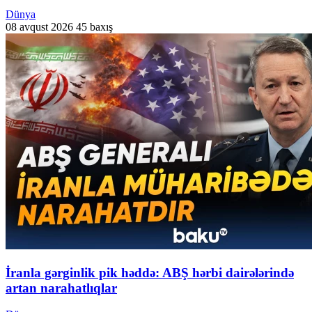
Dünya
08 avqust 2026
45 baxış
İranla gərginlik pik həddə: ABŞ hərbi dairələrində
artan narahatlıqlar