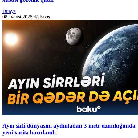
Dünya
08 avqust 2026
44 baxış
Ayın sirli dünyasını aydınladan 3 metr uzunluğunda
yeni xəritə hazırlandı