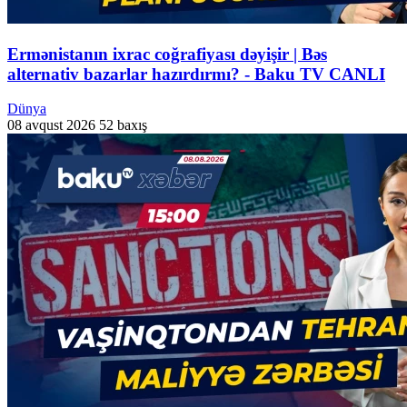
Ermənistanın ixrac coğrafiyası dəyişir | Bəs
alternativ bazarlar hazırdırmı? - Baku TV CANLI
Dünya
08 avqust 2026
52 baxış