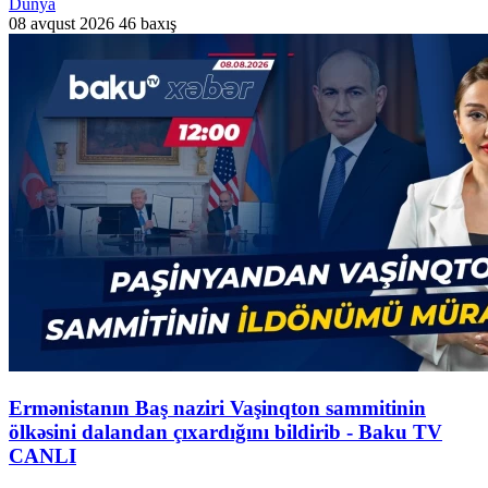
Dünya
08 avqust 2026
46 baxış
Ermənistanın Baş naziri Vaşinqton sammitinin
ölkəsini dalandan çıxardığını bildirib - Baku TV
CANLI