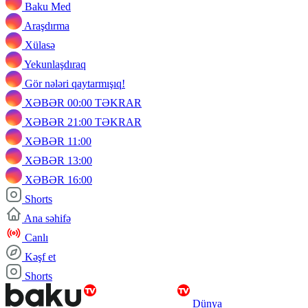
Baku Med
Araşdırma
Xülasə
Yekunlaşdıraq
Gör nələri qaytarmışıq!
XƏBƏR 00:00 TƏKRAR
XƏBƏR 21:00 TƏKRAR
XƏBƏR 11:00
XƏBƏR 13:00
XƏBƏR 16:00
Shorts
Ana səhifə
Canlı
Kəşf et
Shorts
Dünya