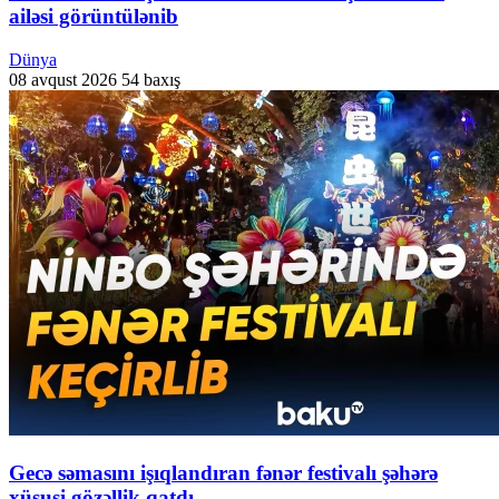
ailəsi görüntülənib
Dünya
08 avqust 2026
54 baxış
Gecə səmasını işıqlandıran fənər festivalı şəhərə
xüsusi gözəllik qatdı