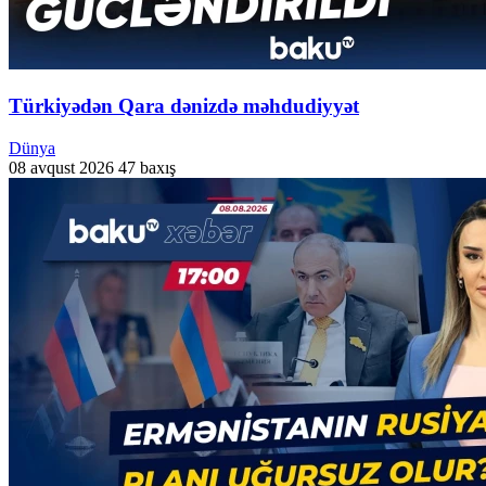
Türkiyədən Qara dənizdə məhdudiyyət
Dünya
08 avqust 2026
47 baxış