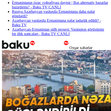
Ermənistanın ixrac coğrafiyası dəyişir | Bəs alternativ bazarlar
hazırdırmı? - Baku TV CANLI
Rusiya Azərbaycan vasitəsilə Ermənistana daha nələr
göndərdi?
Azərbaycan vasitəsilə Ermənistana nələr tədarük edildi? -
Baku TV
Azərbaycan-Ermənistan sülh prosesi: Vaşinqton görüşünün
bir illik nəticələri - Baku TV CANLI
Oxşar xəbərlər