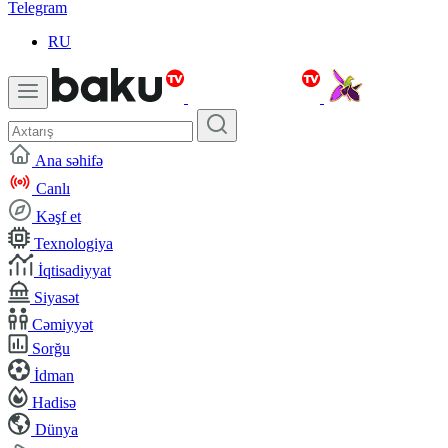
Telegram
RU
Ana səhifə
Canlı
Kəşf et
Texnologiya
İqtisadiyyat
Siyasət
Cəmiyyət
Sorğu
İdman
Hadisə
Dünya