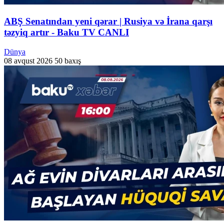
ABŞ Senatından yeni qərar | Rusiya və İrana qarşı
təzyiq artır - Baku TV CANLI
Dünya
08 avqust 2026
50 baxış