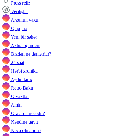
Press reliz
Verilişlər
Arzunun vaxtı
Qapqara
Yeni bir səhər
Aktual gündəm
Bizdən nə danışırlar?
24 saat
Hərbi xronika
Aydın tarix
Retro Baku
O vaxtlar
Amin
Oralarda necədir?
Kəndinə qayıt
Necə olmalıdır?