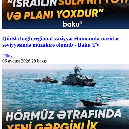
Qüdslə bağlı regional vəziyyət Əmmanda nazirlər
səviyyəsində müzakirə olunub - Baku TV
Dünya
06 avqust 2026
28 baxış