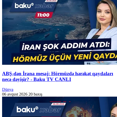
ABŞ-dən İrana mesaj: Hörmüzdə hərəkət qaydaları
necə dəyişir? - Baku TV CANLI
Dünya
06 avqust 2026
20 baxış