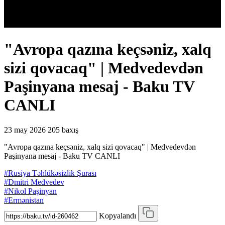
"Avropa qazına keçsəniz, xalq
sizi qovacaq" | Medvedevdən
Paşinyana mesaj - Baku TV
CANLI
23 may 2026
205 baxış
"Avropa qazına keçsəniz, xalq sizi qovacaq" | Medvedevdən
Paşinyana mesaj - Baku TV CANLI
#Rusiya Təhlükəsizlik Şurası
#Dmitri Medvedev
#Nikol Paşinyan
#Ermənistan
Kopyalandı