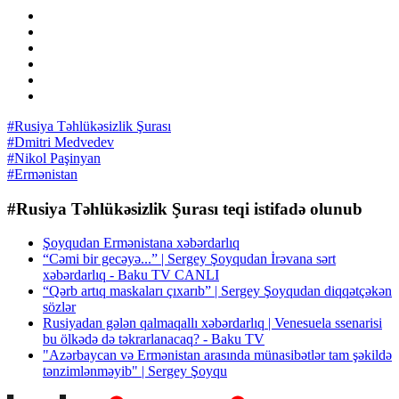
#Rusiya Təhlükəsizlik Şurası
#Dmitri Medvedev
#Nikol Paşinyan
#Ermənistan
#Rusiya Təhlükəsizlik Şurası teqi istifadə olunub
Şoyqudan Ermənistana xəbərdarlıq
“Cəmi bir gecəyə...” | Sergey Şoyqudan İrəvana sərt
xəbərdarlıq - Baku TV CANLI
“Qərb artıq maskaları çıxarıb” | Sergey Şoyqudan diqqətçəkən
sözlər
Rusiyadan gələn qalmaqallı xəbərdarlıq | Venesuela ssenarisi
bu ölkədə də təkrarlanacaq? - Baku TV
"Azərbaycan və Ermənistan arasında münasibətlər tam şəkildə
tənzimlənməyib" | Sergey Şoyqu