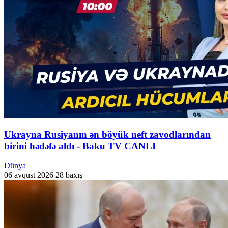
Ukrayna Rusiyanın ən böyük neft zavodlarından
birini hədəfə aldı - Baku TV CANLI
Dünya
06 avqust 2026
28 baxış