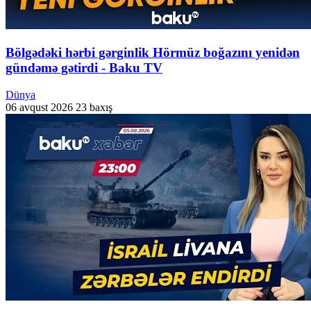
Bölgədəki hərbi gərginlik Hörmüz boğazını yenidən
gündəmə gətirdi - Baku TV
Dünya
06 avqust 2026
23 baxış