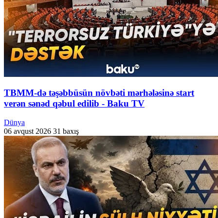
TBMM-də təşəbbüsün növbəti mərhələsinə start
verən sənəd qəbul edilib - Baku TV
Dünya
06 avqust 2026
31 baxış