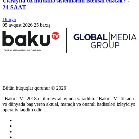
Ukrayna öz müdafiə sistemlərini istehsal edəcək? -
24 SAAT
Dünya
05 avqust 2026
25 baxış
Bütün hüquqlar qorunur © 2026
“Baku TV” 2018-ci ilin fevral ayında yaradılıb. “Baku TV” ölkədə
və dünyada baş verən aktual, maraqlı və önəmli hadisələri izləyiciyə
operativ təqdim edir.