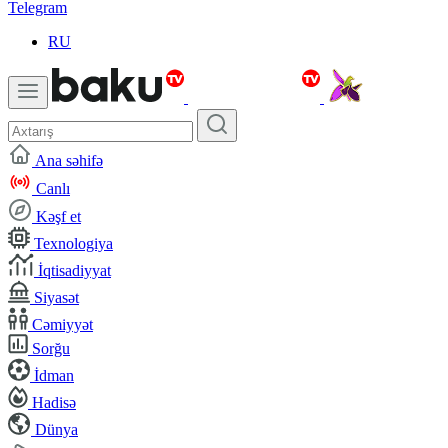
Telegram
RU
Ana səhifə
Canlı
Kəşf et
Texnologiya
İqtisadiyyat
Siyasət
Cəmiyyət
Sorğu
İdman
Hadisə
Dünya