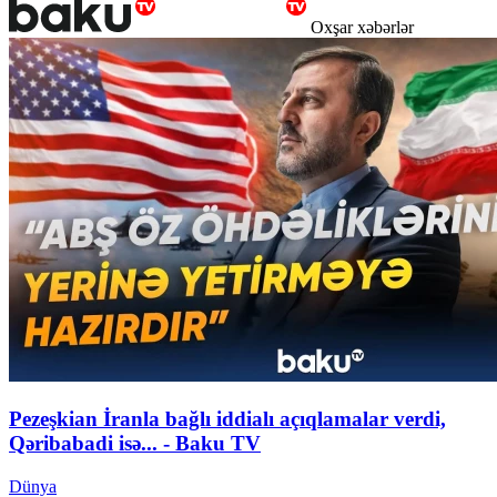
Oxşar xəbərlər
Pezeşkian İranla bağlı iddialı açıqlamalar verdi,
Qəribabadi isə... - Baku TV
Dünya