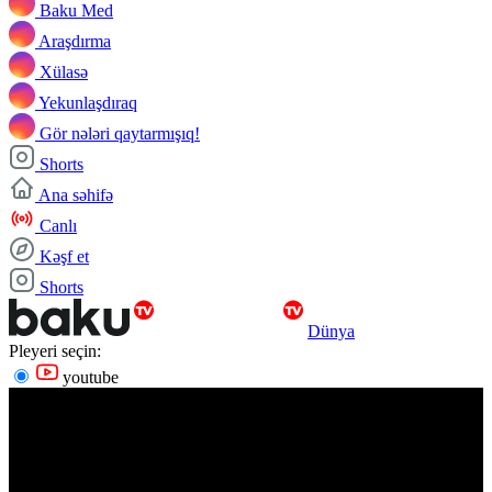
Baku Med
Araşdırma
Xülasə
Yekunlaşdıraq
Gör nələri qaytarmışıq!
Shorts
Ana səhifə
Canlı
Kəşf et
Shorts
Dünya
Pleyeri seçin:
youtube