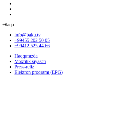
Əlaqə
info@baku.tv
+99455 202 50 05
+99412 525 44 66
Haqqımızda
Məxfilik siyasəti
Press-reliz
Elektron proqramı (EPG)