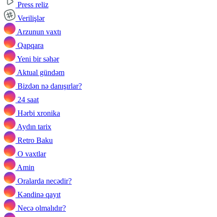
Press reliz
Verilişlər
Arzunun vaxtı
Qapqara
Yeni bir səhər
Aktual gündəm
Bizdən nə danışırlar?
24 saat
Hərbi xronika
Aydın tarix
Retro Baku
O vaxtlar
Amin
Oralarda necədir?
Kəndinə qayıt
Necə olmalıdır?