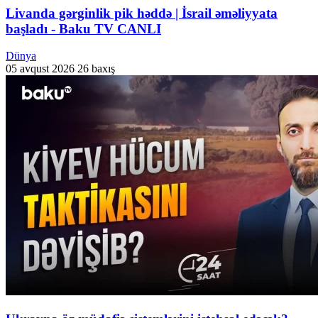
Livanda gərginlik pik həddə | İsrail əməliyyata
başladı - Baku TV CANLI
Dünya
05 avqust 2026
26 baxış