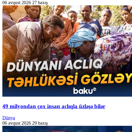
06 avqust 2026
27 baxış
49 milyondan çox insan aclıqla üzləşə bilər
Dünya
06 avqust 2026
29 baxış