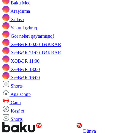
Baku Med
Araşdırma
Xülasə
Yekunlaşdıraq
Gör nələri qaytarmışıq!
XƏBƏR 00:00 TƏKRAR
XƏBƏR 21:00 TƏKRAR
XƏBƏR 11:00
XƏBƏR 13:00
XƏBƏR 16:00
Shorts
Ana səhifə
Canlı
Kəşf et
Shorts
Dünya