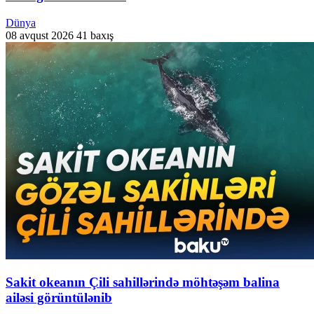
Dünya
08 avqust 2026
41 baxış
Sakit okeanın Çili sahillərində möhtəşəm balina
ailəsi görüntülənib