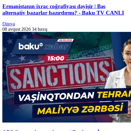
Ermənistanın ixrac coğrafiyası dəyişir | Bəs
alternativ bazarlar hazırdırmı? - Baku TV CANLI
Dünya
08 avqust 2026
34 baxış