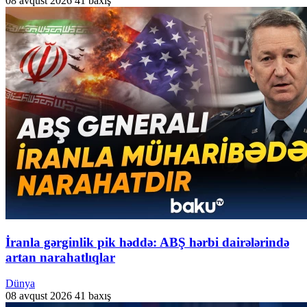
08 avqust 2026
41 baxış
İranla gərginlik pik həddə: ABŞ hərbi dairələrində
artan narahatlıqlar
Dünya
08 avqust 2026
41 baxış