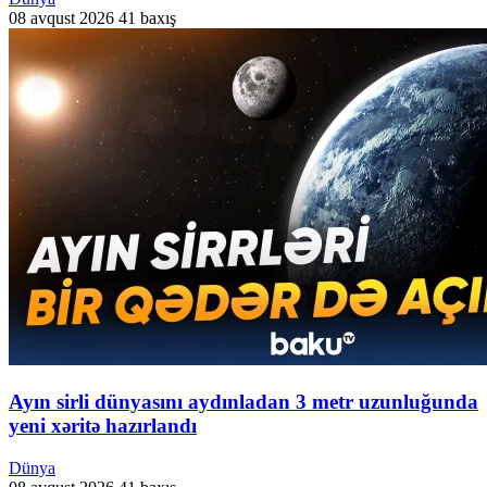
08 avqust 2026
41 baxış
Ayın sirli dünyasını aydınladan 3 metr uzunluğunda
yeni xəritə hazırlandı
Dünya