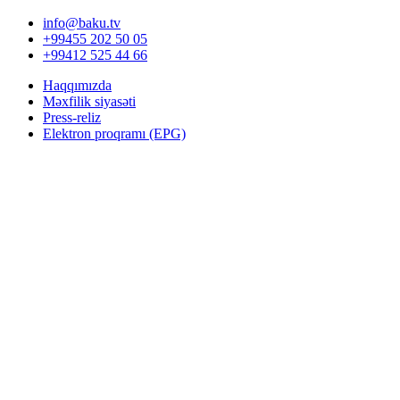
info@baku.tv
+99455 202 50 05
+99412 525 44 66
Haqqımızda
Məxfilik siyasəti
Press-reliz
Elektron proqramı (EPG)