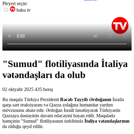
Pleyeri seçin:
baku tv
"Sumud" flotiliyasında İtaliya
vətəndaşları da olub
02 oktyabr 2025
435 baxış
Bu məqalə Türkiyə Prezidenti
Rəcəb Tayyib Ərdoğanın
İsrailə
qarşı sərt reaksiyasını və Qəzza zolağına humanitar yardım
mövzusunu əhatə edir. Ərdoğan İsraili lənətləyərək Türkiyənin
Qəzzaya dəstəyinin davam edəcəyini bəyan edib. Məqalədə
həmçinin "Sumud" flotiliyasının tərkibində
İtaliya vətəndaşlarının
da olduğu qeyd edilir.