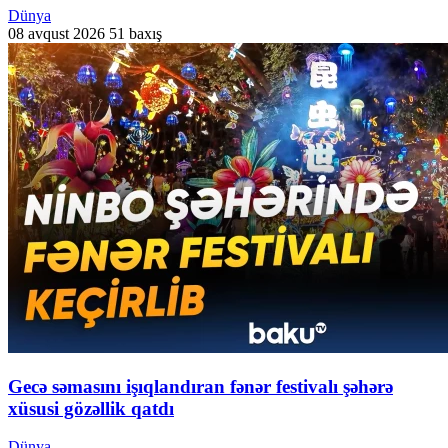
Dünya
08 avqust 2026
51 baxış
Gecə səmasını işıqlandıran fənər festivalı şəhərə
xüsusi gözəllik qatdı
Dünya