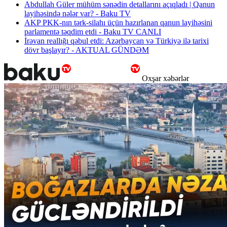
Abdullah Güler mühüm sənədin detallarını açıqladı | Qanun
layihəsində nələr var? - Baku TV
AKP PKK-nın tərk-silahı üçün hazırlanan qanun layihəsini
parlamentə təqdim etdi - Baku TV CANLI
İrəvan reallığı qəbul etdi: Azərbaycan və Türkiyə ilə tarixi
dövr başlayır? - AKTUAL GÜNDƏM
Oxşar xəbərlər