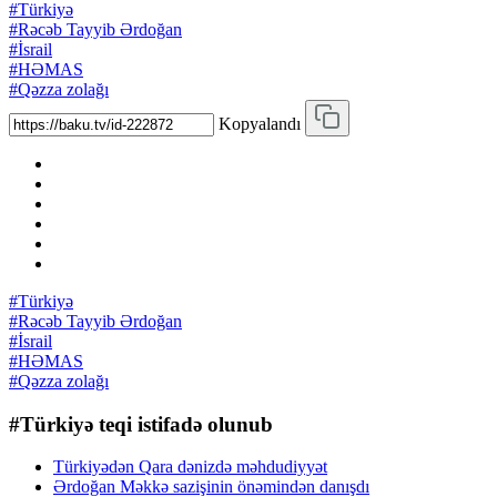
#Türkiyə
#Rəcəb Tayyib Ərdoğan
#İsrail
#HƏMAS
#Qəzza zolağı
Kopyalandı
#Türkiyə
#Rəcəb Tayyib Ərdoğan
#İsrail
#HƏMAS
#Qəzza zolağı
#Türkiyə teqi istifadə olunub
Türkiyədən Qara dənizdə məhdudiyyət
Ərdoğan Məkkə sazişinin önəmindən danışdı