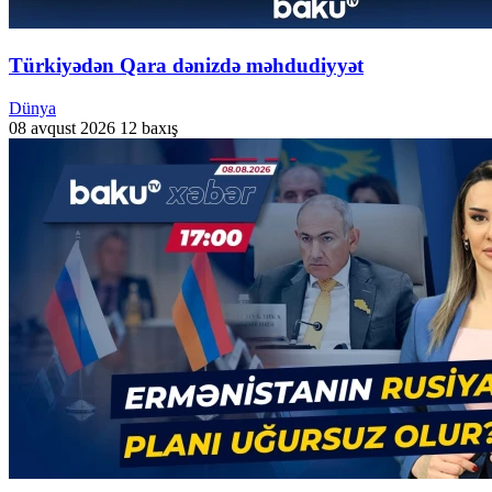
Türkiyədən Qara dənizdə məhdudiyyət
Dünya
08 avqust 2026
12 baxış