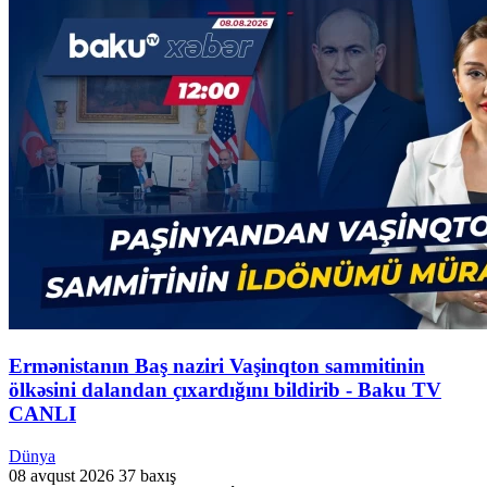
Ermənistanın Baş naziri Vaşinqton sammitinin
ölkəsini dalandan çıxardığını bildirib - Baku TV
CANLI
Dünya
08 avqust 2026
37 baxış