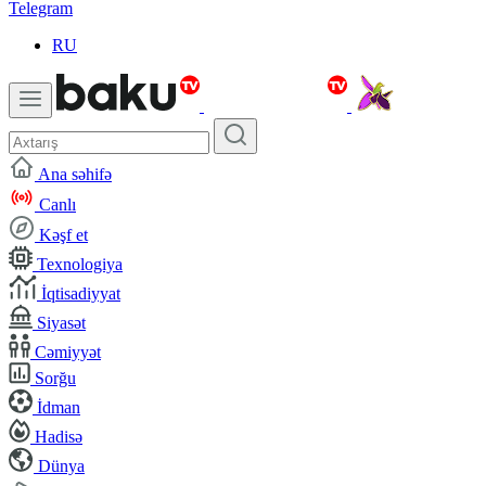
Telegram
RU
Ana səhifə
Canlı
Kəşf et
Texnologiya
İqtisadiyyat
Siyasət
Cəmiyyət
Sorğu
İdman
Hadisə
Dünya