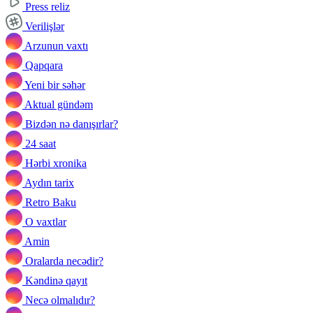
Press reliz
Verilişlər
Arzunun vaxtı
Qapqara
Yeni bir səhər
Aktual gündəm
Bizdən nə danışırlar?
24 saat
Hərbi xronika
Aydın tarix
Retro Baku
O vaxtlar
Amin
Oralarda necədir?
Kəndinə qayıt
Necə olmalıdır?