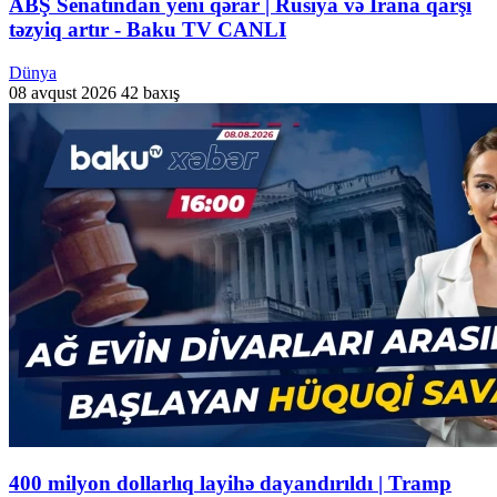
ABŞ Senatından yeni qərar | Rusiya və İrana qarşı
təzyiq artır - Baku TV CANLI
Dünya
08 avqust 2026
42 baxış
400 milyon dollarlıq layihə dayandırıldı | Tramp