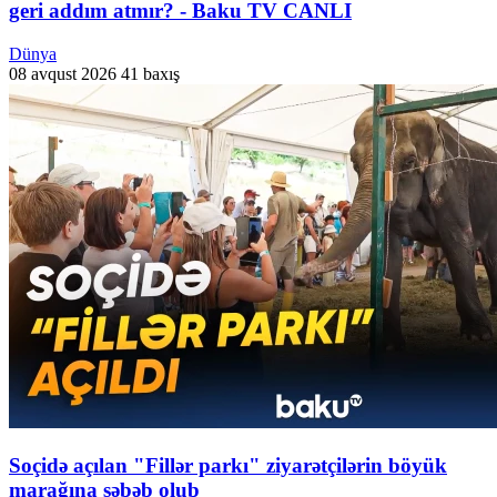
geri addım atmır? - Baku TV CANLI
Dünya
08 avqust 2026
41 baxış
Soçidə açılan "Fillər parkı" ziyarətçilərin böyük
marağına səbəb olub