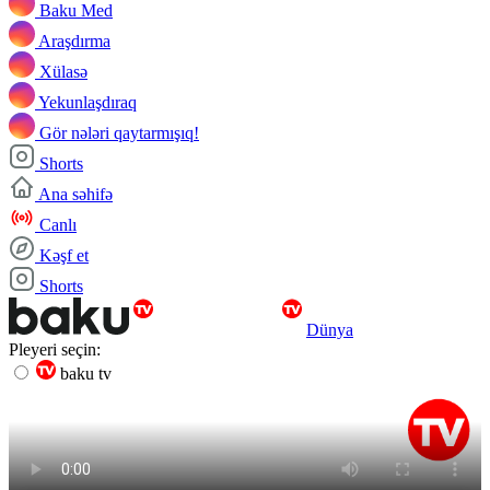
Baku Med
Araşdırma
Xülasə
Yekunlaşdıraq
Gör nələri qaytarmışıq!
Shorts
Ana səhifə
Canlı
Kəşf et
Shorts
Dünya
Pleyeri seçin:
baku tv