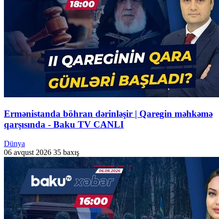
Ermənistanda böhran dərinləşir | Qaregin məhkəmə
qarşısında - Baku TV CANLI
Dünya
06 avqust 2026
35 baxış