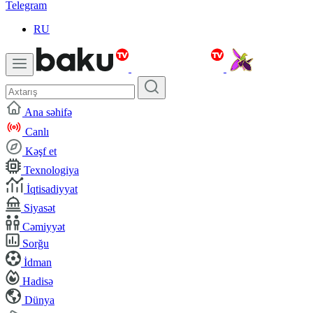
Telegram
RU
Ana səhifə
Canlı
Kəşf et
Texnologiya
İqtisadiyyat
Siyasət
Cəmiyyət
Sorğu
İdman
Hadisə
Dünya