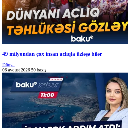
49 milyondan çox insan aclıqla üzləşə bilər
Dünya
06 avqust 2026
50 baxış