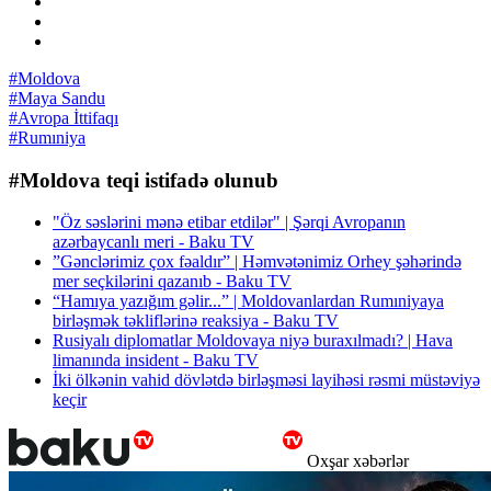
#Moldova
#Maya Sandu
#Avropa İttifaqı
#Rumıniya
#Moldova teqi istifadə olunub
"Öz səslərini mənə etibar etdilər" | Şərqi Avropanın
azərbaycanlı meri - Baku TV
”Gənclərimiz çox fəaldır” | Həmvətənimiz Orhey şəhərində
mer seçkilərini qazanıb - Baku TV
“Hamıya yazığım gəlir...” | Moldovanlardan Rumıniyaya
birləşmək təkliflərinə reaksiya - Baku TV
Rusiyalı diplomatlar Moldovaya niyə buraxılmadı? | Hava
limanında insident - Baku TV
İki ölkənin vahid dövlətdə birləşməsi layihəsi rəsmi müstəviyə
keçir
Oxşar xəbərlər