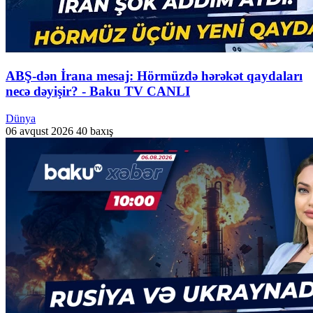
ABŞ-dən İrana mesaj: Hörmüzdə hərəkət qaydaları
necə dəyişir? - Baku TV CANLI
Dünya
06 avqust 2026
40 baxış