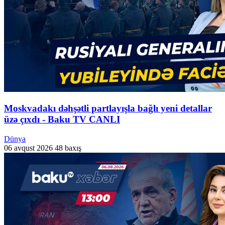
Moskvadakı dəhşətli partlayışla bağlı yeni detallar
üzə çıxdı - Baku TV CANLI
Dünya
06 avqust 2026
48 baxış