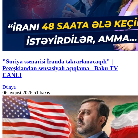
"Suriya ssenarisi İranda təkrarlanacaqdı" |
Pezeşkiandan sensasiyalı açıqlama - Baku TV
CANLI
Dünya
06 avqust 2026
51 baxış