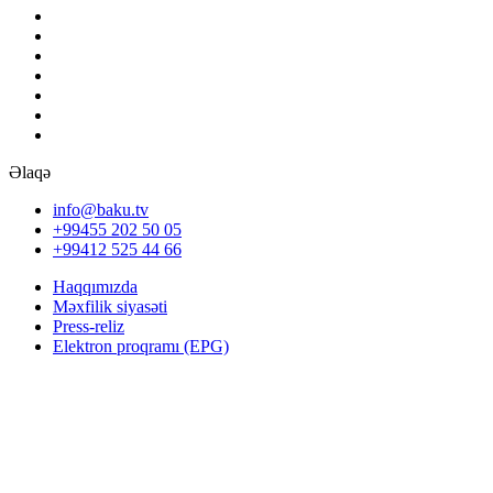
Əlaqə
info@baku.tv
+99455 202 50 05
+99412 525 44 66
Haqqımızda
Məxfilik siyasəti
Press-reliz
Elektron proqramı (EPG)