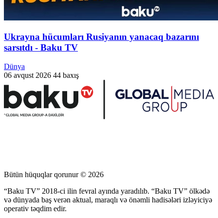
Ukrayna hücumları Rusiyanın yanacaq bazarını
sarsıtdı - Baku TV
Dünya
06 avqust 2026
44 baxış
Bütün hüquqlar qorunur © 2026
“Baku TV” 2018-ci ilin fevral ayında yaradılıb. “Baku TV” ölkədə
və dünyada baş verən aktual, maraqlı və önəmli hadisələri izləyiciyə
operativ təqdim edir.