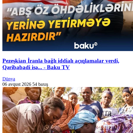
Pezeşkian İranla bağlı iddialı açıqlamalar verdi,
Qəribabadi isə... - Baku TV
Dünya
06 avqust 2026
54 baxış