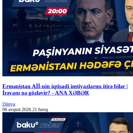
Ermənistan Aİİ-nin iqtisadi imtiyazlarını itirə bilər |
İrəvanı nə gözləyir? - ANA XƏBƏR
Dünya
06 avqust 2026
21 baxış