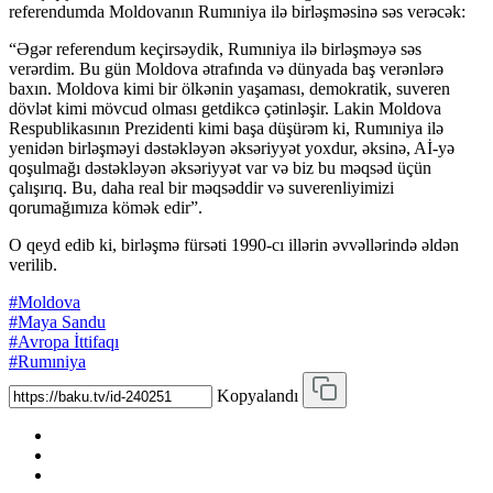
referendumda Moldovanın Rumıniya ilə birləşməsinə səs verəcək:
“Əgər referendum keçirsəydik, Rumıniya ilə birləşməyə səs
verərdim. Bu gün Moldova ətrafında və dünyada baş verənlərə
baxın. Moldova kimi bir ölkənin yaşaması, demokratik, suveren
dövlət kimi mövcud olması getdikcə çətinləşir. Lakin Moldova
Respublikasının Prezidenti kimi başa düşürəm ki, Rumıniya ilə
yenidən birləşməyi dəstəkləyən əksəriyyət yoxdur, əksinə, Aİ-yə
qoşulmağı dəstəkləyən əksəriyyət var və biz bu məqsəd üçün
çalışırıq. Bu, daha real bir məqsəddir və suverenliyimizi
qorumağımıza kömək edir”.
O qeyd edib ki, birləşmə fürsəti 1990-cı illərin əvvəllərində əldən
verilib.
#Moldova
#Maya Sandu
#Avropa İttifaqı
#Rumıniya
Kopyalandı