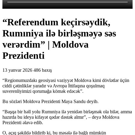
“Referendum keçirsəydik,
Rumıniya ilə birləşməyə səs
verərdim” | Moldova
Prezidenti
13 yanvar 2026
486 baxış
“Regionumuzdakı geosiyasi vəziyyət Moldova kimi dövlətlər üçün
ciddi çətinliklər yaradır və Avropa İttifaqına qoşulmaq
suverenliyimizi qorumağa kömək edəcək”.
Bu sözləri Moldova Prezidenti Maya Sandu deyib.
“Başqa bir həll yolu Rumıniya ilə yenidən birləşmək ola bilər, amma
hazırda bu ideya kifayət qədər dəstək almır”, – deyə Moldova
Prezidenti əlavə edib.
O, açıq şəkildə bildirib ki, bu məsələ ilə bağlı mümkün