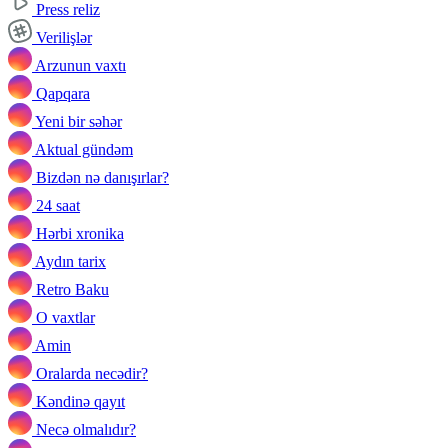
Press reliz
Verilişlər
Arzunun vaxtı
Qapqara
Yeni bir səhər
Aktual gündəm
Bizdən nə danışırlar?
24 saat
Hərbi xronika
Aydın tarix
Retro Baku
O vaxtlar
Amin
Oralarda necədir?
Kəndinə qayıt
Necə olmalıdır?