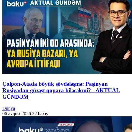
Çolpon-Atada böyük sövdələşmə: Paşinyan
Rusiyadan güzəşt qopara biləcəkmi? - AKTUAL
GÜNDƏM
Dünya
06 avqust 2026
22 baxış