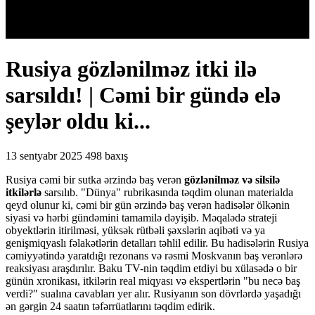
Rusiya gözlənilməz itki ilə
sarsıldı! | Cəmi bir gündə elə
şeylər oldu ki...
13 sentyabr 2025
498 baxış
Rusiya cəmi bir sutka ərzində baş verən
gözlənilməz və silsilə
itkilərlə
sarsılıb. "Dünya" rubrikasında təqdim olunan materialda
qeyd olunur ki, cəmi bir gün ərzində baş verən hadisələr ölkənin
siyasi və hərbi gündəmini tamamilə dəyişib. Məqalədə strateji
obyektlərin itirilməsi, yüksək rütbəli şəxslərin aqibəti və ya
genişmiqyaslı fəlakətlərin detalları təhlil edilir. Bu hadisələrin Rusiya
cəmiyyətində yaratdığı rezonans və rəsmi Moskvanın baş verənlərə
reaksiyası araşdırılır. Baku TV-nin təqdim etdiyi bu xülasədə o bir
günün xronikası, itkilərin real miqyası və ekspertlərin "bu necə baş
verdi?" sualına cavabları yer alır. Rusiyanın son dövrlərdə yaşadığı
ən gərgin 24 saatın təfərrüatlarını təqdim edirik.