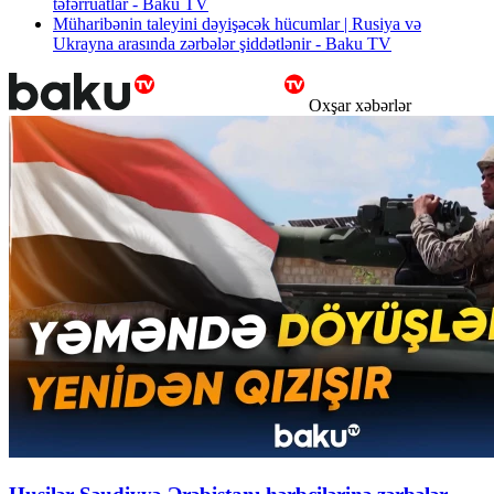
təfərrüatlar - Baku TV
Müharibənin taleyini dəyişəcək hücumlar | Rusiya və
Ukrayna arasında zərbələr şiddətlənir - Baku TV
Oxşar xəbərlər