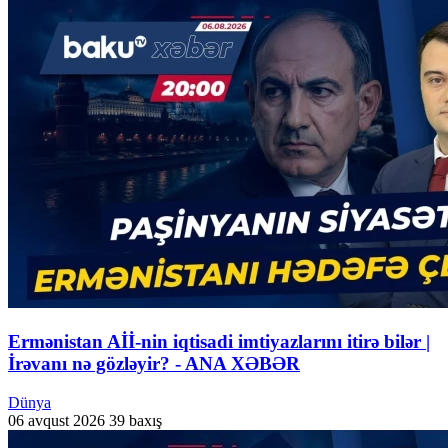
Ermənistan Aİİ-nin iqtisadi imtiyazlarını itirə bilər |
İrəvanı nə gözləyir? - ANA XƏBƏR
Dünya
06 avqust 2026
39 baxış