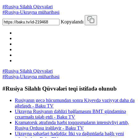
#Rusiya Silahlı Qüvvələri
#Rusiya-Ukrayna müharibəsi
Kopyalandı
#Rusiya Silahlı Qüvvələri
#Rusiya-Ukrayna müharibəsi
#Rusiya Silahlı Qüvvələri teqi istifadə olunub
Rusiyanın gecə hücumundan sonra Kiyevdə vəziyyət daha da
ağırlaşdı - Baku TV
Ukrayna Rusiyanın dəhlizi bağlamasını BMT gündəminə
çıxarmağı tələb etdi - Baku TV
Kramatorsk ətrafında hərbi toqquşmaların intensivliyi artıb,
Rusiya Ordusu irəliləyir - Baku TV
Ukrayna şəhərləri hədəfdə: İtki və dağıntılarla bağlı yeni