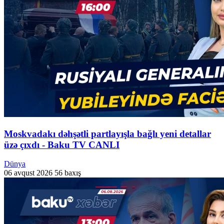
Moskvadakı dəhşətli partlayışla bağlı yeni detallar
üzə çıxdı - Baku TV CANLI
Dünya
06 avqust 2026
56 baxış