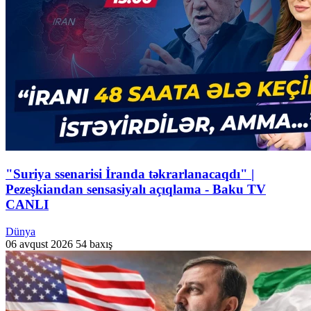
"Suriya ssenarisi İranda təkrarlanacaqdı" |
Pezeşkiandan sensasiyalı açıqlama - Baku TV
CANLI
Dünya
06 avqust 2026
54 baxış