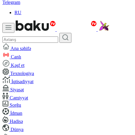
Telegram
RU
Ana səhifə
Canlı
Kəşf et
Texnologiya
İqtisadiyyat
Siyasət
Cəmiyyət
Sorğu
İdman
Hadisə
Dünya