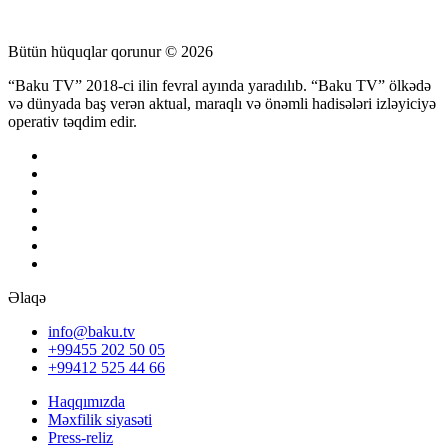
Bütün hüquqlar qorunur © 2026
“Baku TV” 2018-ci ilin fevral ayında yaradılıb. “Baku TV” ölkədə
və dünyada baş verən aktual, maraqlı və önəmli hadisələri izləyiciyə
operativ təqdim edir.
Əlaqə
info@baku.tv
+99455 202 50 05
+99412 525 44 66
Haqqımızda
Məxfilik siyasəti
Press-reliz