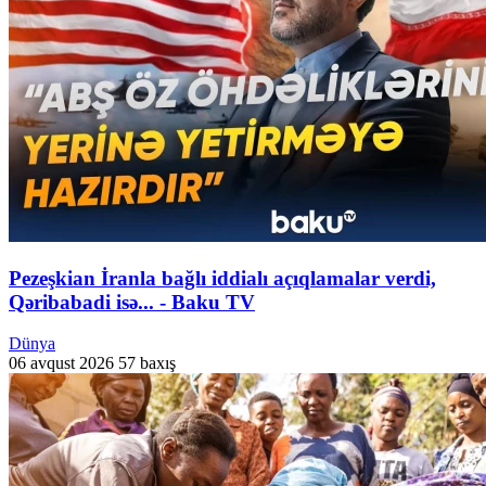
Pezeşkian İranla bağlı iddialı açıqlamalar verdi,
Qəribabadi isə... - Baku TV
Dünya
06 avqust 2026
57 baxış