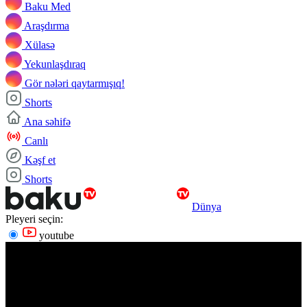
Baku Med
Araşdırma
Xülasə
Yekunlaşdıraq
Gör nələri qaytarmışıq!
Shorts
Ana səhifə
Canlı
Kəşf et
Shorts
Dünya
Pleyeri seçin:
youtube