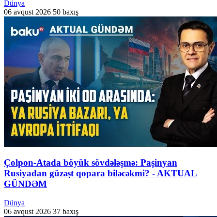
Dünya
06 avqust 2026
50 baxış
Çolpon-Atada böyük sövdələşmə: Paşinyan
Rusiyadan güzəşt qopara biləcəkmi? - AKTUAL
GÜNDƏM
Dünya
06 avqust 2026
37 baxış