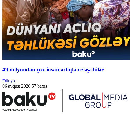
49 milyondan çox insan aclıqla üzləşə bilər
Dünya
06 avqust 2026
57 baxış