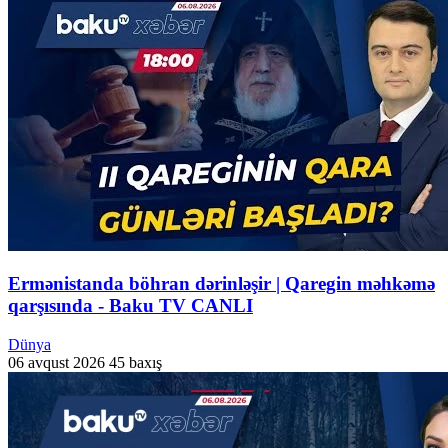
Ermənistanda böhran dərinləşir | Qaregin məhkəmə
qarşısında - Baku TV CANLI
Dünya
06 avqust 2026
45 baxış