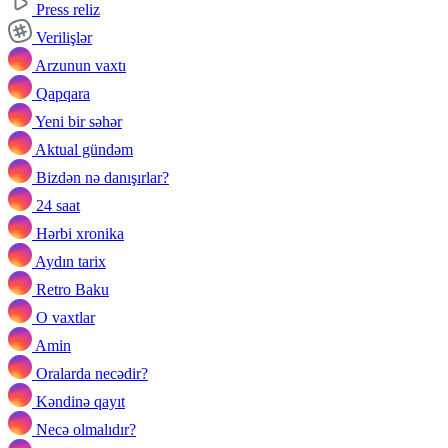
Press reliz
Verilişlər
Arzunun vaxtı
Qapqara
Yeni bir səhər
Aktual gündəm
Bizdən nə danışırlar?
24 saat
Hərbi xronika
Aydın tarix
Retro Baku
O vaxtlar
Amin
Oralarda necədir?
Kəndinə qayıt
Necə olmalıdır?