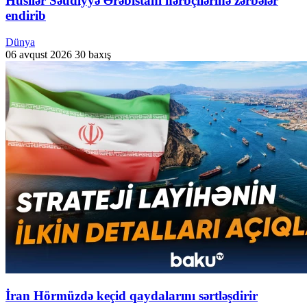
Husilər Səudiyyə Ərəbistanı hərbçilərinə zərbələr
endirib
Dünya
06 avqust 2026
30 baxış
İran Hörmüzdə keçid qaydalarını sərtləşdirir